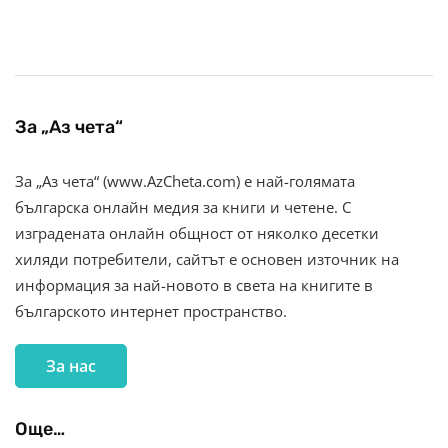
За „Аз чета“
За „Аз чета“ (www.AzCheta.com) е най-голямата
българска онлайн медия за книги и четене. С
изградената онлайн общност от няколко десетки
хиляди потребители, сайтът е основен източник на
информация за най-новото в света на книгите в
българското интернет пространство.
За нас
Още…