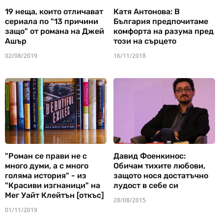
19 неща, които отличават
Катя Антонова: В
сериала по "13 причини
България предпочитаме
защо" от романа на Джей
комфорта на разума пред
Ашър
този на сърцето
02/08/2019
16/11/2018
"Роман се прави не с
Давид Фоенкинос:
много думи, а с много
Обичам тихите любови,
голяма история" - из
защото нося достатъчно
"Красиви изгнаници" на
лудост в себе си
Мег Уайт Клейтън [откъс]
28/08/2015
01/11/2019