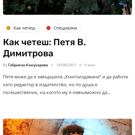
Как четеш
Специални
Как четеш: Петя В.
Димитрова
By
Габриела Кожухарова
14/08/2017
6 мин.
Петя може да е завършила „Книгоиздаване“ и да работи
като редактор в издателство, но по душа е
пътешественик, на когото му е невъзможно да…