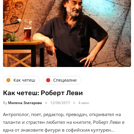
Как четеш
Специални
Как четеш: Роберт Леви
By
Милена Златарова
12/06/2017
4 мин.
Антрополог, поет, редактор, преводач, откривател на
таланти и страстен любител на книгите, Роберт Леви е
една от знаковите фигури в софийския културен…