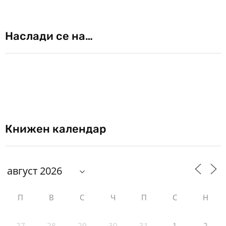
Наслади се на…
Книжен календар
П
В
С
Ч
П
С
Н
27
28
29
30
31
1
2