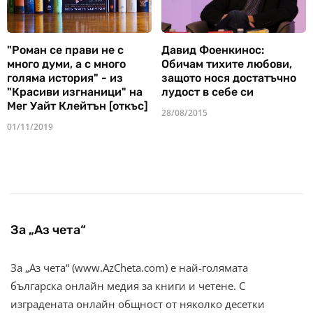
"Роман се прави не с
Давид Фоенкинос:
много думи, а с много
Обичам тихите любови,
голяма история" - из
защото нося достатъчно
"Красиви изгнаници" на
лудост в себе си
Мег Уайт Клейтън [откъс]
28/08/2015
01/11/2019
За „Аз чета“
За „Аз чета“ (www.AzCheta.com) е най-голямата
българска онлайн медия за книги и четене. С
изградената онлайн общност от няколко десетки