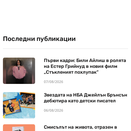
Последни публикации
Първи кадри: Били Айлиш в ролята
на Естер Грийнуд в новия филм
„Стъкленият похлупак“
07/08/2026
Звездата на НБА Джейлън Брънсън
дебютира като детски писател
06/08/2026
Смисълът на живота, отразен в