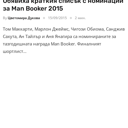
Обявиха краткия списък с номинации
за Man Booker 2015
By
Цветомира Дукова
15/09/2015
2 мин.
Том Маккарти, Марлон Джеймс, Чигози Обиома, Санджив
Сахута, Ан Тайлър и Аня Янагира са номинираните за
тазгодишната награда Man Booker. Финалният
шортлист…