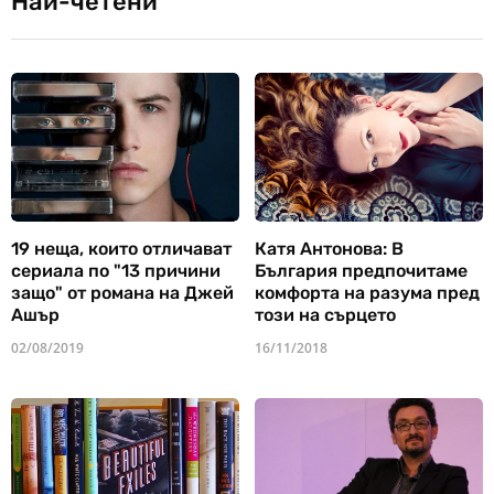
Най-четени
19 неща, които отличават
Катя Антонова: В
сериала по "13 причини
България предпочитаме
защо" от романа на Джей
комфорта на разума пред
Ашър
този на сърцето
02/08/2019
16/11/2018