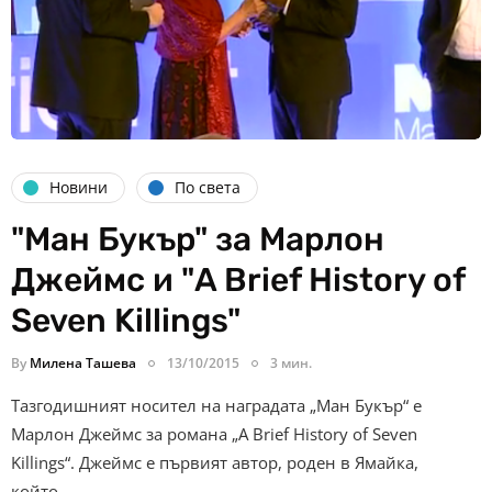
Новини
По света
"Ман Букър" за Марлон
Джеймс и "A Brief History of
Seven Killings"
By
Милена Ташева
13/10/2015
3 мин.
Тазгодишният носител на наградата „Ман Букър“ е
Марлон Джеймс за романа „А Brief History of Seven
Killings“. Джеймс е първият автор, роден в Ямайка,
който…