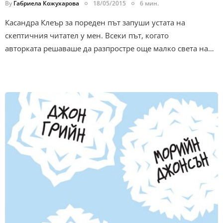
By
Габриела Кожухарова
18/05/2015
6 мин.
Касандра Клеър за пореден път запуши устата на
скептичния читател у мен. Всеки път, когато
авторката решаваше да разпростре още малко света на…