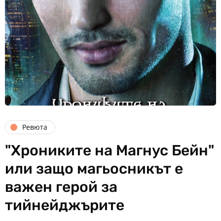
Ревюта
"Хрониките на Магнус Бейн"
или защо магьосникът е
важен герой за
тийнейджърите