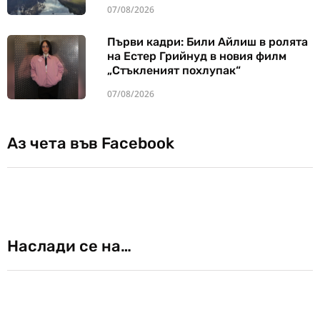
07/08/2026
Първи кадри: Били Айлиш в ролята
на Естер Грийнуд в новия филм
„Стъкленият похлупак“
07/08/2026
Аз чета във Facebook
Наслади се на…