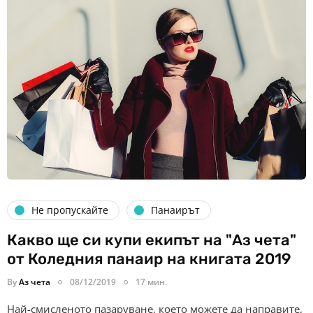
Не пропускайте
Панаирът
Какво ще си купи екипът на "Аз чета"
от Коледния панаир на книгата 2019
By
Аз чета
08/12/2019
17 мин.
Най-смисленото пазаруване, което можете да направите,