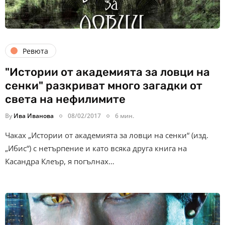
Ревюта
"Истории от академията за ловци на
сенки" разкриват много загадки от
света на нефилимите
By
Ива Иванова
08/02/2017
6 мин.
Чаках „Истории от академията за ловци на сенки“ (изд.
„Ибис“) с нетърпение и като всяка друга книга на
Касандра Клеър, я погълнах…