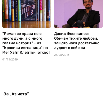
"Роман се прави не с
Давид Фоенкинос:
много думи, а с много
Обичам тихите любови,
голяма история" - из
защото нося достатъчно
"Красиви изгнаници" на
лудост в себе си
Мег Уайт Клейтън [откъс]
28/08/2015
01/11/2019
За „Аз чета“