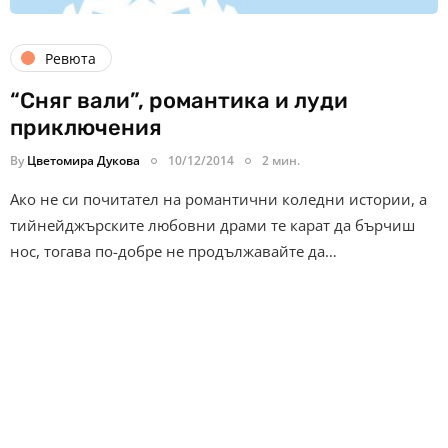
Ревюта
“Сняг вали”, романтика и луди
приключения
By
Цветомира Дукова
10/12/2014
2 мин.
Ако не си почитател на романтични коледни истории, а
тийнейджърските любовни драми те карат да бърчиш
нос, тогава по-добре не продължавайте да…