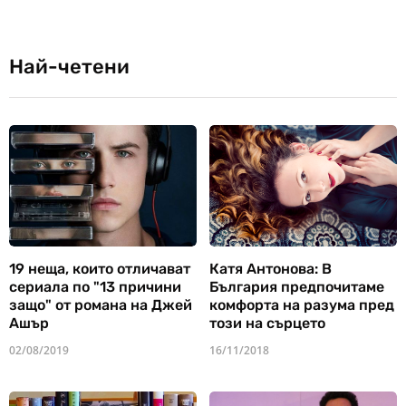
Най-четени
19 неща, които отличават
Катя Антонова: В
сериала по "13 причини
България предпочитаме
защо" от романа на Джей
комфорта на разума пред
Ашър
този на сърцето
02/08/2019
16/11/2018