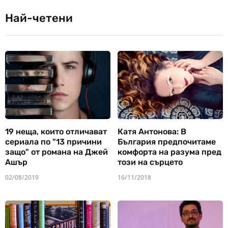
Най-четени
19 неща, които отличават
Катя Антонова: В
сериала по "13 причини
България предпочитаме
защо" от романа на Джей
комфорта на разума пред
Ашър
този на сърцето
02/08/2019
16/11/2018