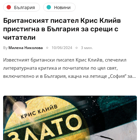
България
Новини
Британският писател Крис Клийв
пристигна в България за срещи с
читатели
By
Милена Николова
10/06/2024
3 мин.
Известният британски писател Крис Клийв, спечелил
литературната критика и почитатели по цял свят,
включително и в България, кацна на летище „София” за…