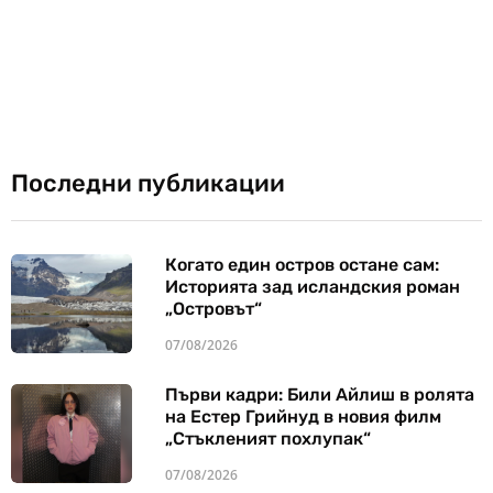
Последни публикации
Когато един остров остане сам:
Историята зад исландския роман
„Островът“
07/08/2026
Първи кадри: Били Айлиш в ролята
на Естер Грийнуд в новия филм
„Стъкленият похлупак“
07/08/2026