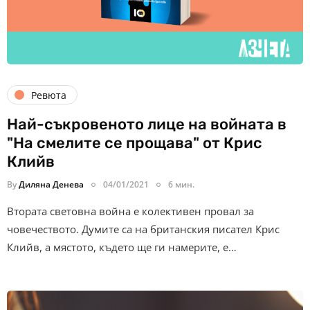
Ревюта
Най-съкровеното лице на войната в
"На смелите се прощава" от Крис
Клийв
By
Диляна Денева
04/01/2021
6 мин.
Втората световна война е колективен провал за
човечеството. Думите са на британския писател Крис
Клийв, а мястото, където ще ги намерите, е…