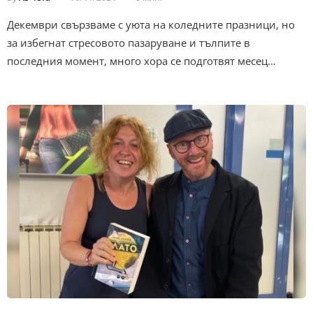
Декември свързваме с уюта на коледните празници, но
за избегнат стресовото пазаруване и тълпите в
последния момент, много хора се подготвят месец…