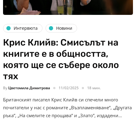
Интервюта
Новини
Крис Клийв: Смисълът на
книгите е в общността,
която ще се събере около
тях
By
Цветомила Димитрова
11/02/2025
18 мин.
Британският писател Крис Клийв си спечели много
почитатели у нас с романите „Възпламеняване“, „Другата
ръка“, „На смелите се прощава“ и „Злато“, издадени…