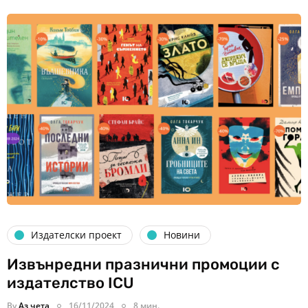
Издателски проект
Новини
Извънредни празнични промоции с
издателство ICU
By
Аз чета
16/11/2024
8 мин.