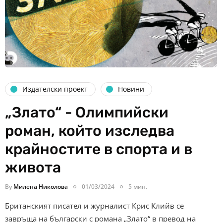
Издателски проект
Новини
„Злато“ - Олимпийски
роман, който изследва
крайностите в спорта и в
живота
By
Милена Николова
01/03/2024
5 мин.
Британският писател и журналист Крис Клийв се
завръща на български с романа „Злато“ в превод на