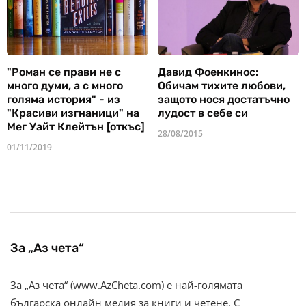
"Роман се прави не с
Давид Фоенкинос:
много думи, а с много
Обичам тихите любови,
голяма история" - из
защото нося достатъчно
"Красиви изгнаници" на
лудост в себе си
Мег Уайт Клейтън [откъс]
28/08/2015
01/11/2019
За „Аз чета“
За „Аз чета“ (www.AzCheta.com) е най-голямата
българска онлайн медия за книги и четене. С