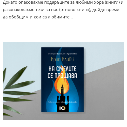
Докато опаковахме подаръците за любими хора (книги) и
разопаковахме тези за нас (отново книги), дойде време
да обобщим и кои са любимите…