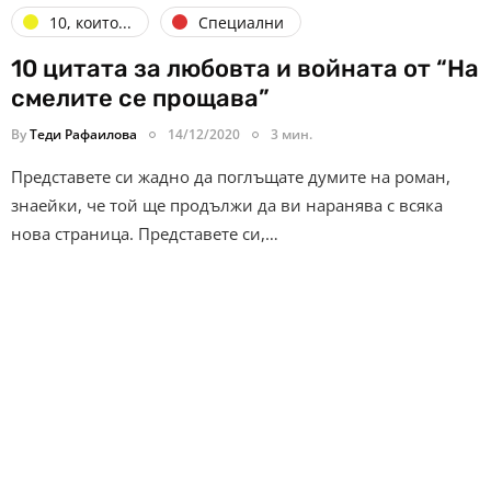
10, които...
Специални
10 цитата за любовта и войната от “На
смелите се прощава”
By
Теди Рафаилова
14/12/2020
3 мин.
Представете си жадно да поглъщате думите на роман,
знаейки, че той ще продължи да ви наранява с всяка
нова страница. Представете си,…