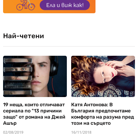
Най-четени
19 неща, които отличават
Катя Антонова: В
сериала по "13 причини
България предпочитаме
защо" от романа на Джей
комфорта на разума пред
Ашър
този на сърцето
02/08/2019
16/11/2018