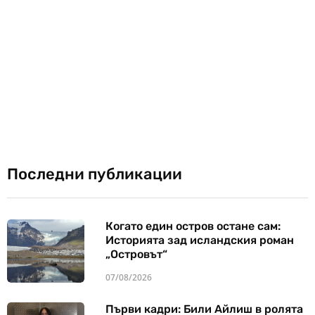
Последни публикации
Когато един остров остане сам:
Историята зад исландския роман
„Островът“
07/08/2026
Първи кадри: Били Айлиш в ролята