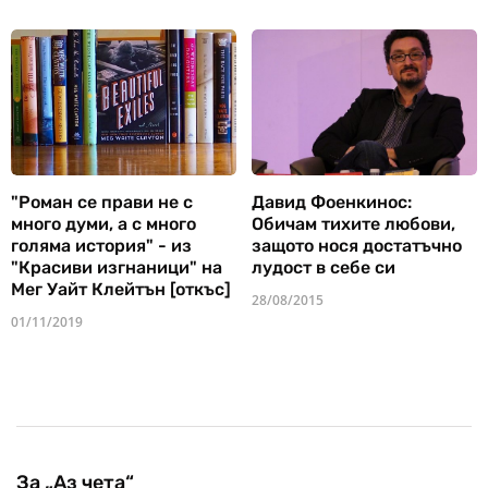
"Роман се прави не с
Давид Фоенкинос:
много думи, а с много
Обичам тихите любови,
голяма история" - из
защото нося достатъчно
"Красиви изгнаници" на
лудост в себе си
Мег Уайт Клейтън [откъс]
28/08/2015
01/11/2019
За „Аз чета“