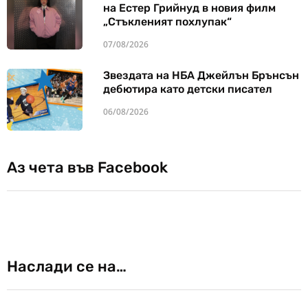
на Естер Грийнуд в новия филм
„Стъкленият похлупак“
07/08/2026
Звездата на НБА Джейлън Брънсън
дебютира като детски писател
06/08/2026
Аз чета във Facebook
Наслади се на…