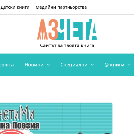
Детски книги
Медийни партньорства
Сайтът за твоята книга
евюта
Новини
Специални
@-книги