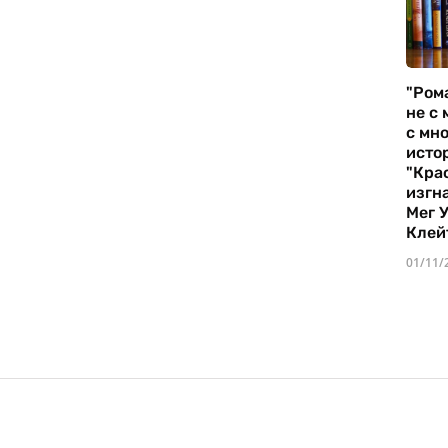
"Ром
не с 
с мно
истор
"Кра
изгн
Мег 
Клей
01/11/