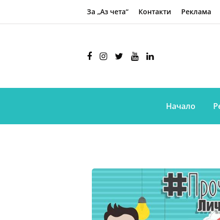
За „Аз чета“
Контакти
Реклама
Начало
Р