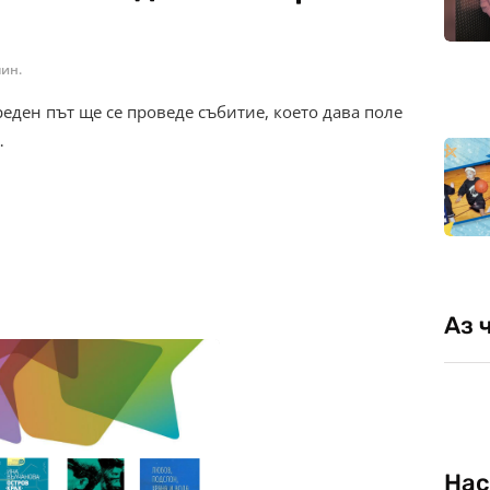
мин.
реден път ще се проведе събитие, което дава поле
…
Аз 
Нас