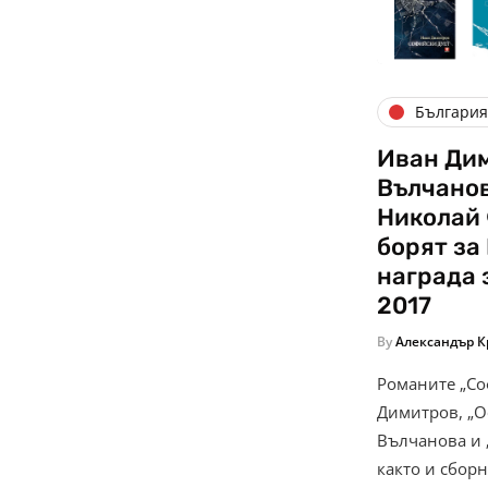
Българи
Иван Дим
Вълчанов
Николай
борят за
награда 
2017
By
Александър К
Романите „Со
Димитров, „О
Вълчанова и „
както и сбор