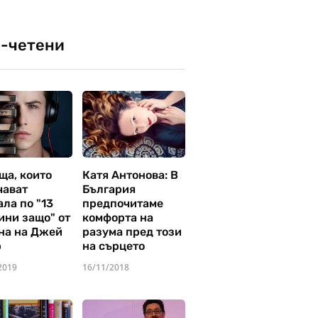
-четени
ща, които
Катя Антонова: В
чават
България
ла по "13
предпочитаме
ини защо" от
комфорта на
на на Джей
разума пред този
р
на сърцето
2019
16/11/2018