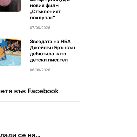
новия филм
„Стъкленият
похлупак“
07/08/2026
Звездата на НБА
Джейлън Брънсън
дебютира като
детски писател
06/08/2026
чета във Facebook
лади се на…