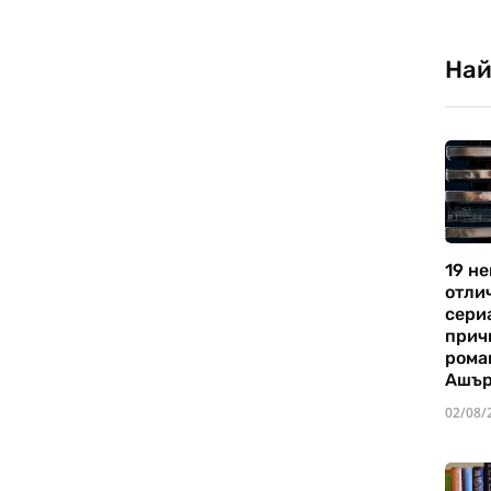
Най
19 не
отли
сериа
прич
рома
Ашъ
02/08/