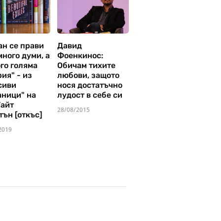
ан се прави
Давид
много думи, а
Фоенкинос:
го голяма
Обичам тихите
ия" - из
любови, защото
сиви
нося достатъчно
аници" на
лудост в себе си
Уайт
28/08/2015
тън [откъс]
2019