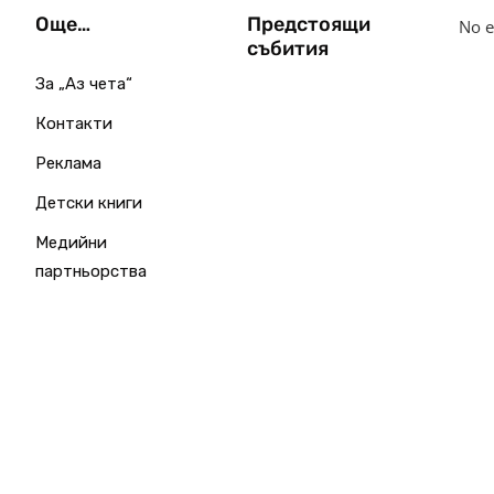
Още…
Предстоящи
No e
събития
За „Аз чета“
Контакти
Реклама
Детски книги
Медийни
партньорства