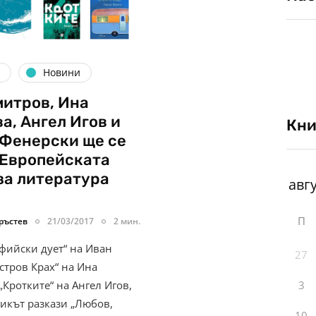
я
Новини
итров, Ина
а, Ангел Игов и
Кни
 Фенерски ще се
 Европейската
за литература
П
ръстев
21/03/2017
2 мин.
фийски дует“ на Иван
27
стров Крах“ на Ина
Кротките“ на Ангел Игов,
3
никът разкази „Любов,
10