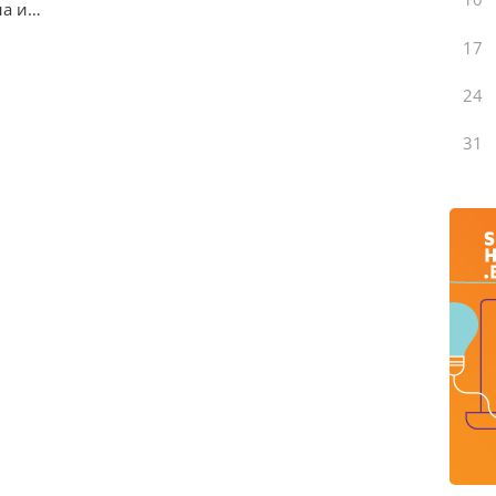
на и…
17
24
31