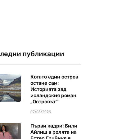
ледни публикации
Когато един остров
остане сам:
Историята зад
исландския роман
„Островът“
07/08/2026
Първи кадри: Били
Айлиш в ролята на
Естер Грийнуд в