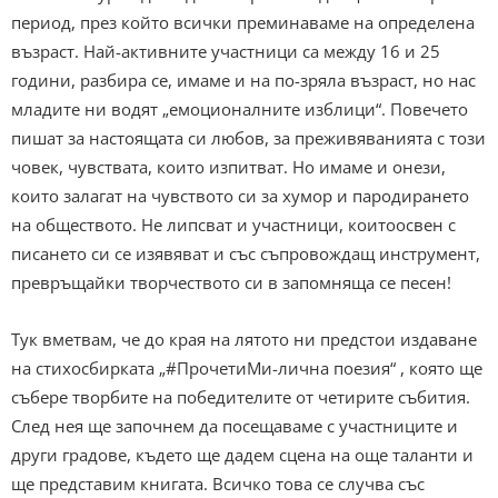
период, през който всички преминаваме на определена
възраст. Най-активните участници са между 16 и 25
години, разбира се, имаме и на по-зряла възраст, но нас
младите ни водят „емоционалните изблици“. Повечето
пишат за настоящата си любов, за преживяванията с този
човек, чувствата, които изпитват. Но имаме и онези,
които залагат на чувството си за хумор и пародирането
на обществото. Не липсват и участници, коитоосвен с
писането си се изявяват и със съпровождащ инструмент,
превръщайки творчеството си в запомняща се песен!
Тук вметвам, че до края на лятото ни предстои издаване
на стихосбирката „#ПрочетиМи-лична поезия“ , която ще
събере творбите на победителите от четирите събития.
След нея ще започнем да посещаваме с участниците и
други градове, където ще дадем сцена на още таланти и
ще представим книгата. Всичко това се случва със