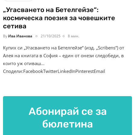
„Угасването на Бетелгейзе“:
космическа поезия за човешките
сетива
By
Ива Иванова
21/10/2025
8 мин.
Купих си „Угасването на Бетелгейзе“ (изд. „Scribens“) от
Алея на книгата в София – един от онези следобеди, в
които уж отиваш…
Сподели:FacebookTwitterLinkedInPinterestEmail
Абонирай се за
бюлетина