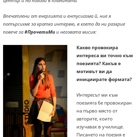
център и на походи в планината.
Впечатлени от енергията и ентусиазма й, ние я
потърсихме за кратко интервю, в което да ни разкрие
повече за
#ПрочетиМи
и неговата мисия:
Какво провокира
интереса ви точно към
поезията? Какъв е
мотивът ви да
инициирате формата?
Интересът ми към
поезията бе провокиран
на първо място от
авторите, които
изучавах в училище.
Писането на поезия е