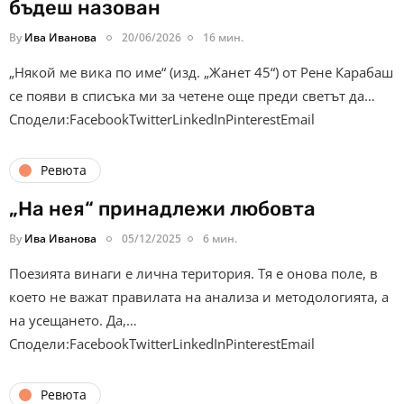
бъдеш назован
By
Ива Иванова
20/06/2026
16 мин.
„Някой ме вика по име“ (изд. „Жанет 45“) от Рене Карабаш
се появи в списъка ми за четене още преди светът да…
Сподели:FacebookTwitterLinkedInPinterestEmail
Ревюта
„На нея“ принадлежи любовта
By
Ива Иванова
05/12/2025
6 мин.
Поезията винаги е лична територия. Тя е онова поле, в
което не важат правилата на анализа и методологията, а
на усещането. Да,…
Сподели:FacebookTwitterLinkedInPinterestEmail
Ревюта