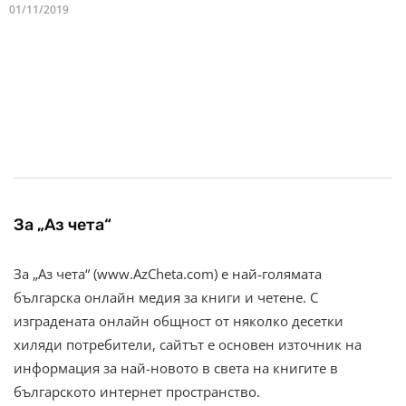
01/11/2019
За „Аз чета“
За „Аз чета“ (www.AzCheta.com) е най-голямата
българска онлайн медия за книги и четене. С
изградената онлайн общност от няколко десетки
хиляди потребители, сайтът е основен източник на
информация за най-новото в света на книгите в
българското интернет пространство.