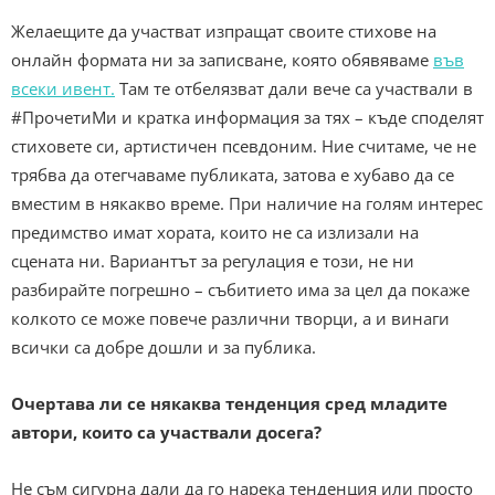
Желаещите да участват изпращат своите стихове на
онлайн формата ни за записване, която обявяваме
във
всеки ивент.
Там те отбелязват дали вече са участвали в
#ПрочетиМи и кратка информация за тях – къде споделят
стиховете си, артистичен псевдоним. Ние считаме, че не
трябва да отегчаваме публиката, затова е хубаво да се
вместим в някакво време. При наличие на голям интерес
предимство имат хората, които не са излизали на
сцената ни. Вариантът за регулация е този, не ни
разбирайте погрешно – събитието има за цел да покаже
колкото се може повече различни творци, а и винаги
всички са добре дошли и за публика.
Очертава ли се някаква тенденция сред младите
автори, които са участвали досега?
Не съм сигурна дали да го нарека тенденция или просто