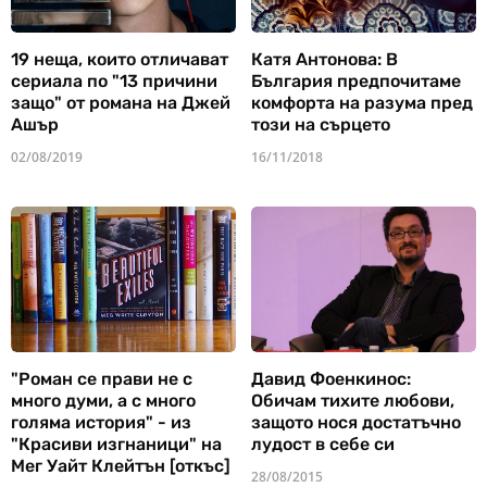
19 неща, които отличават
Катя Антонова: В
сериала по "13 причини
България предпочитаме
защо" от романа на Джей
комфорта на разума пред
Ашър
този на сърцето
02/08/2019
16/11/2018
"Роман се прави не с
Давид Фоенкинос:
много думи, а с много
Обичам тихите любови,
голяма история" - из
защото нося достатъчно
"Красиви изгнаници" на
лудост в себе си
Мег Уайт Клейтън [откъс]
28/08/2015