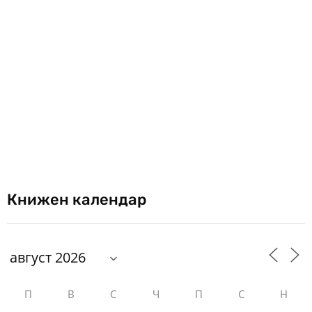
Книжен календар
П
В
С
Ч
П
С
Н