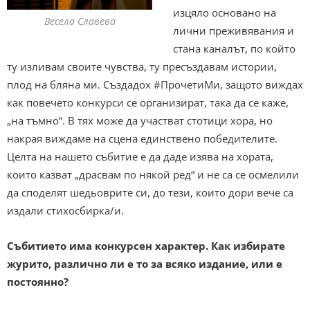
изцяло основано на
Весела Славева
лични преживявания и
стана каналът, по който
ту изливам своите чувства, ту пресъздавам истории,
плод на бляна ми. Създадох #ПрочетиМи, защото виждах
как повечето конкурси се организират, така да се каже,
„на тъмно“. В тях може да участват стотици хора, но
накрая виждаме на сцена единствено победителите.
Целта на нашето събитие е да даде изява на хората,
които казват „драсвам по някой ред“ и не са се осмелили
да споделят шедьоврите си, до тези, които дори вече са
издали стихосбирка/и.
Събитието има конкурсен характер. Как избирате
журито, различно ли е то за всяко издание, или е
постоянно?