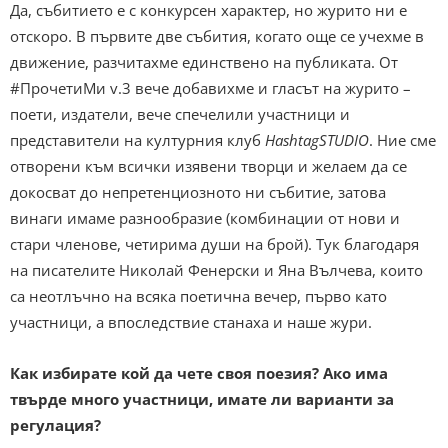
Да, събитието е с конкурсен характер, но журито ни е
отскоро. В първите две събития, когато още се учехме в
движение, разчитахме единствено на публиката. От
#ПрочетиМи v.3 вече добавихме и гласът на журито –
поети, издатели, вече спечелили участници и
представители на културния клуб
HashtagSTUDIO
. Ние сме
отворени към всички изявени творци и желаем да се
докосват до непретенциозното ни събитие, затова
винаги имаме разнообразие (комбинации от нови и
стари членове, четирима души на брой). Тук благодаря
на писателите Николай Фенерски и Яна Вълчева, които
са неотлъчно на всяка поетична вечер, първо като
участници, а впоследствие станаха и наше жури.
Как избирате кой да чете своя поезия? Ако има
твърде много участници, имате ли варианти за
регулация?