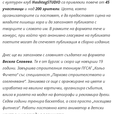
с културен клуб
HashtagSTUDIO
са привлекли повече от
45
участници
и над
200 зрители
. Целта, която
организаторите си поставят, е да предоставят сцена на
младите пишещи хора и да запознаят публиката с
творците и словото им. В рамките на формата тече и
конкурс, при който чрез анонимно гласуване на публиката
поетите могат да спечелят публикация в сборно издание.
Днес ще ви запознаем с главният създател на формата
Весела Славева
. Тя е от Бургас и скоро ще навърши 19
години. Завършва строителния техникум ПГСАГ „Кольо
Фичето“ със специалност „Парково строителството и
озеленяване“. Занимава се още с аранжиране на цветя и
изработка на квилинг картички, организира събития,
влиза в ролята на модел на фотографи и рекламира дрехи.
Седем години тренира баскетбол, а сега просто „посещава
фитнеса“. Работи постоянно като аниматор в детски