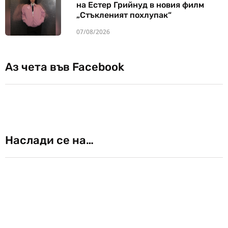
на Естер Грийнуд в новия филм
„Стъкленият похлупак“
07/08/2026
Аз чета във Facebook
Наслади се на…