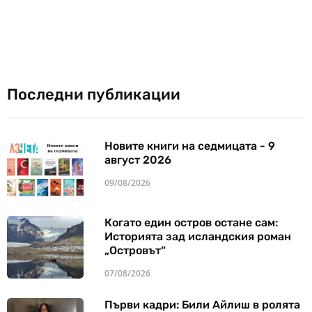
Последни публикации
Новите книги на седмицата - 9
август 2026
09/08/2026
Когато един остров остане сам:
Историята зад исландския роман
„Островът“
07/08/2026
Първи кадри: Били Айлиш в ролята