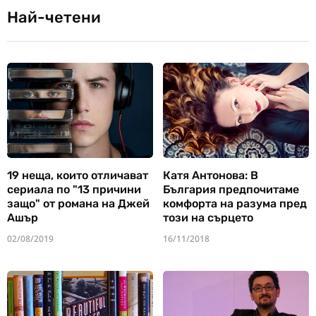
Най-четени
19 неща, които отличават
Катя Антонова: В
сериала по "13 причини
България предпочитаме
защо" от романа на Джей
комфорта на разума пред
Ашър
този на сърцето
02/08/2019
16/11/2018