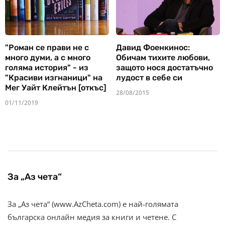
"Роман се прави не с
Давид Фоенкинос:
много думи, а с много
Обичам тихите любови,
голяма история" - из
защото нося достатъчно
"Красиви изгнаници" на
лудост в себе си
Мег Уайт Клейтън [откъс]
28/08/2015
01/11/2019
За „Аз чета“
За „Аз чета“ (www.AzCheta.com) е най-голямата
българска онлайн медия за книги и четене. С