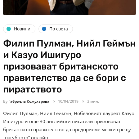
Новини
По света
Филип Пулман, Нийл Геймън
и Казуо Ишигуро
призовават британското
правителство да се бори с
пиратството
By
Габриела Кожухарова
10/04/2019
3 мин.
Филип Пулман, Нийл Геймън, Нобеловият лауреат Казуо
Ишигуро и още 30 английски писатели призовават
британското правителство да предприеме мерки срещу
„пагубното“ онлайн…