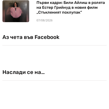
Първи кадри: Били Айлиш в ролята
на Естер Грийнуд в новия филм
„Стъкленият похлупак“
07/08/2026
Аз чета във Facebook
Наслади се на…