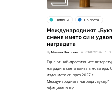
Новини
По света
Международният „Бук
сменя името си и удво
наградата
By
Милена Николова
03/07/2026
3
Една от най-престижните литерат
награди в света влиза в нова ера. 
изданието си през 2027 г.
Международната награда „Букър“
официално ще…