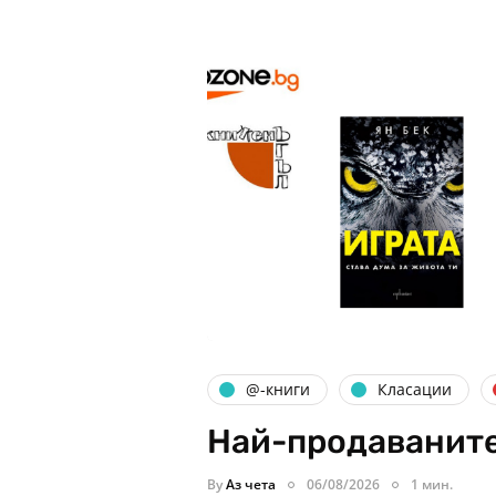
@-книги
Класации
Най-продаваните 
By
Аз чета
06/08/2026
1 мин.