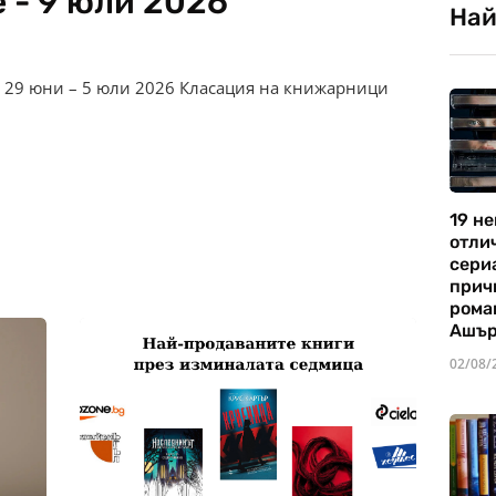
 - 9 юли 2026
Най
– 29 юни – 5 юли 2026 Класация на книжарници
19 не
отли
сериа
прич
рома
Ашъ
02/08/