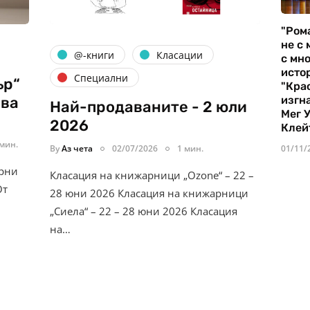
"Ром
не с 
@-книги
Класации
с мно
истор
Специални
ър“
"Кра
изгн
ява
Най-продаваните - 2 юли
Мег 
2026
Клей
 мин.
01/11/
By
Аз чета
02/07/2026
1 мин.
урни
Класация на книжарници „Ozone“ – 22 –
От
28 юни 2026 Класация на книжарници
„Сиела“ – 22 – 28 юни 2026 Класация
на…