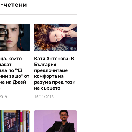
-четени
ща, които
Катя Антонова: В
чават
България
ла по "13
предпочитаме
ини защо" от
комфорта на
на на Джей
разума пред този
р
на сърцето
2019
16/11/2018