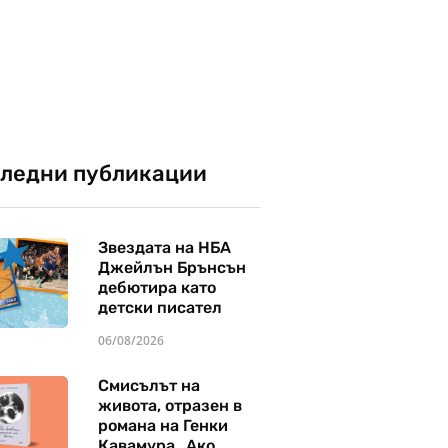
ледни публикации
Звездата на НБА
Джейлън Брънсън
дебютира като
детски писател
06/08/2026
Смисълът на
живота, отразен в
романа на Генки
Кавамура „Ако