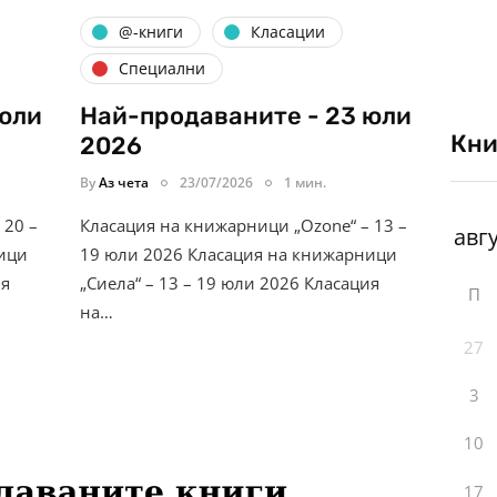
@-книги
Класации
Специални
 юли
Най-продаваните - 23 юли
Кни
2026
By
Аз чета
23/07/2026
1 мин.
 20 –
Класация на книжарници „Ozone“ – 13 –
ици
19 юли 2026 Класация на книжарници
ия
„Сиела“ – 13 – 19 юли 2026 Класация
П
на…
27
3
10
17