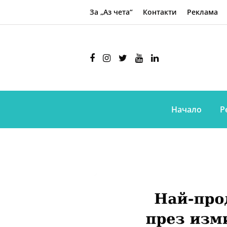
За „Аз чета“
Контакти
Реклама
Начало
Р