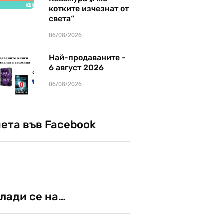
котките изчезнат от
света“
06/08/2026
Най-продаваните -
6 август 2026
06/08/2026
чета във Facebook
лади се на…