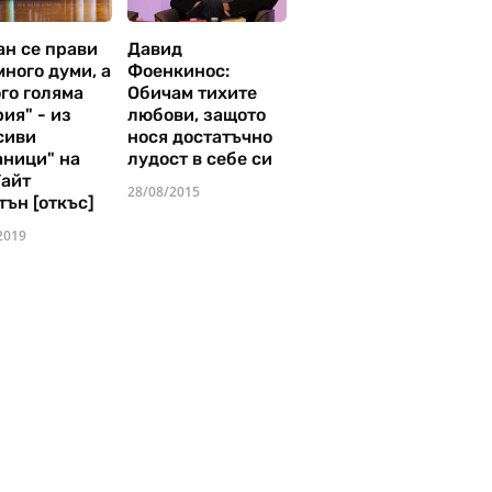
ан се прави
Давид
много думи, а
Фоенкинос:
го голяма
Обичам тихите
ия" - из
любови, защото
сиви
нося достатъчно
аници" на
лудост в себе си
Уайт
28/08/2015
тън [откъс]
2019