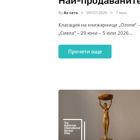
Най-продаваните
By
Аз чета
09/07/2026
1 мин.
Класация на книжарници „Ozone“ 
„Сиела“ – 29 юни – 5 юли 2026…
Прочети още