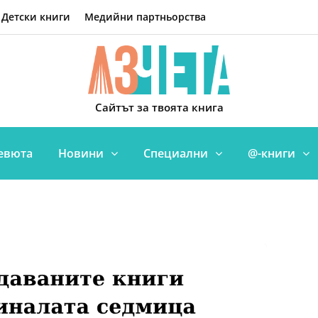
Детски книги
Медийни партньорства
Сайтът за твоята книга
евюта
Новини
Специални
@-книги