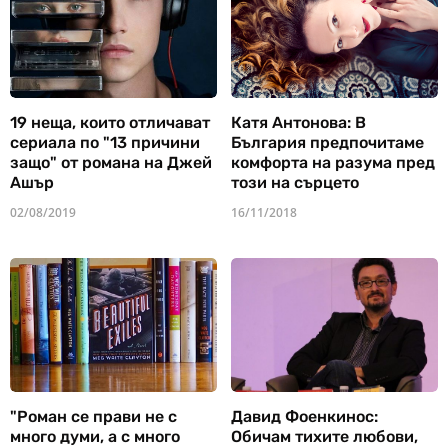
19 неща, които отличават
Катя Антонова: В
сериала по "13 причини
България предпочитаме
защо" от романа на Джей
комфорта на разума пред
Ашър
този на сърцето
02/08/2019
16/11/2018
"Роман се прави не с
Давид Фоенкинос:
много думи, а с много
Обичам тихите любови,