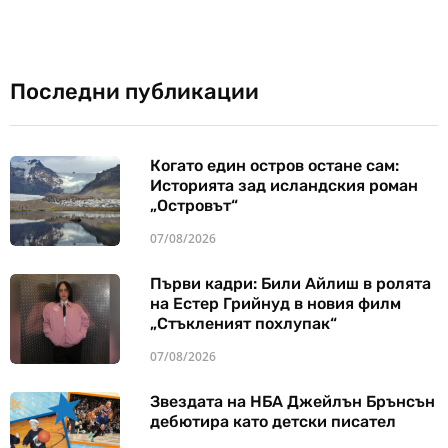
Последни публикации
Когато един остров остане сам:
Историята зад исландския роман
„Островът“
07/08/2026
Първи кадри: Били Айлиш в ролята
на Естер Грийнуд в новия филм
„Стъкленият похлупак“
07/08/2026
Звездата на НБА Джейлън Брънсън
дебютира като детски писател