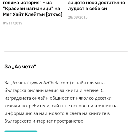
голяма история" - из
защото нося достатъчно
"Красиви изгнаници" на
лудост в себе си
Мег Уайт Клейтън [откъс]
28/08/2015
01/11/2019
За „Аз чета“
За „Аз чета“ (www.AzCheta.com) е най-голямата
българска онлайн медия за книги и четене. С
изградената онлайн общност от няколко десетки
хиляди потребители, сайтът е основен източник на
информация за най-новото в света на книгите в
българското интернет пространство.