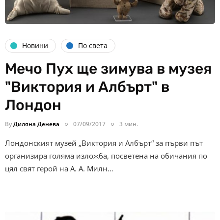
Новини
По света
Мечо Пух ще зимува в музея
"Виктория и Албърт" в
Лондон
By
Диляна Денева
07/09/2017
3 мин.
Лондонският музей „Виктория и Албърт“ за първи път
организира голяма изложба, посветена на обичания по
цял свят герой на А. А. Милн…