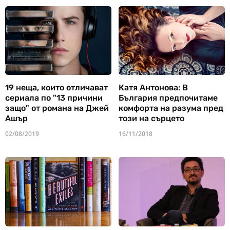
19 неща, които отличават
Катя Антонова: В
сериала по "13 причини
България предпочитаме
защо" от романа на Джей
комфорта на разума пред
Ашър
този на сърцето
02/08/2019
16/11/2018