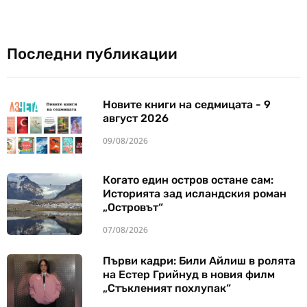
Последни публикации
Новите книги на седмицата - 9
август 2026
09/08/2026
Когато един остров остане сам:
Историята зад исландския роман
„Островът“
07/08/2026
Първи кадри: Били Айлиш в ролята
на Естер Грийнуд в новия филм
„Стъкленият похлупак“