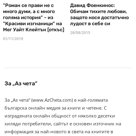
"Роман се прави не с
Давид Фоенкинос:
много думи, а с много
Обичам тихите любови,
голяма история" - из
защото нося достатъчно
"Красиви изгнаници" на
лудост в себе си
Мег Уайт Клейтън [откъс]
28/08/2015
01/11/2019
За „Аз чета“
За „Аз чета“ (www.AzCheta.com) е най-голямата
българска онлайн медия за книги и четене. С
изградената онлайн общност от няколко десетки
хиляди потребители, сайтът е основен източник на
информация за най-новото в света на книгите в