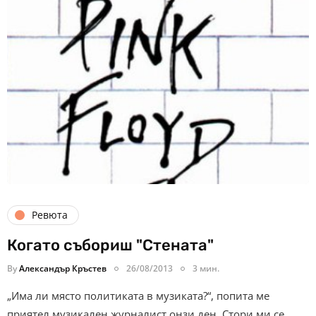
Ревюта
Когато събориш "Стената"
By
Александър Кръстев
26/08/2013
3 мин.
„Има ли място политиката в музиката?“, попита ме
приятел музикален журналист онзи ден. Стори ми се