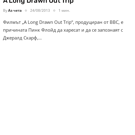
A Long Drawn Out Trip
By
Аз чета
24/08/2013
1 мин.
Филмът „A Long Drawn Out Trip“, продуциран от ВВС, е
причината Пинк Флойд да харесат и да се запознаят с
Джералд Скарф,…