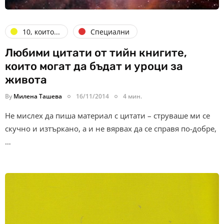
10, които...
Специални
Любими цитати от тийн книгите,
които могат да бъдат и уроци за
живота
By
Милена Ташева
16/11/2014
4 мин.
Не мислех да пиша материал с цитати – струваше ми се
скучно и изтъркано, а и не вярвах да се справя по-добре,
…