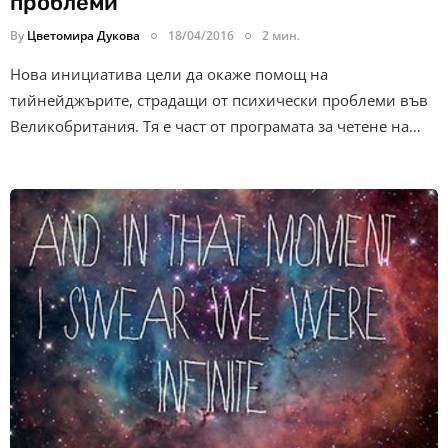
проблеми
By
Цветомира Дукова
18/04/2016
2 мин.
Нова инициатива цели да окаже помощ на
тийнейджърите, страдащи от психически проблеми във
Великобритания. Тя е част от програмата за четене на…