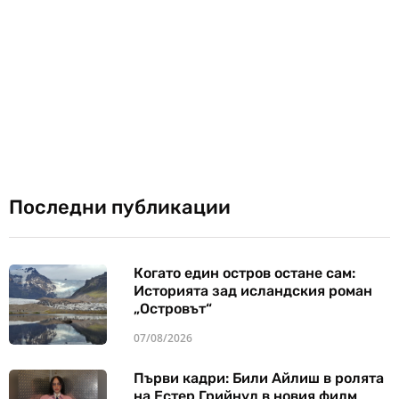
Последни публикации
Когато един остров остане сам:
Историята зад исландския роман
„Островът“
07/08/2026
Първи кадри: Били Айлиш в ролята
на Естер Грийнуд в новия филм