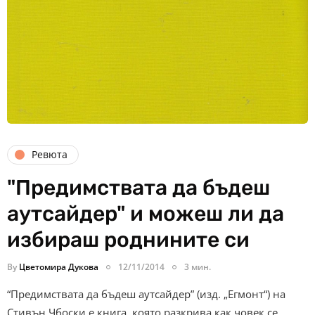
Ревюта
"Предимствата да бъдеш
аутсайдер" и можеш ли да
избираш роднините си
By
Цветомира Дукова
12/11/2014
3 мин.
“Предимствата да бъдеш аутсайдер” (изд. „Егмонт“) на
Стивън Чбоски е книга, която разкрива как човек се