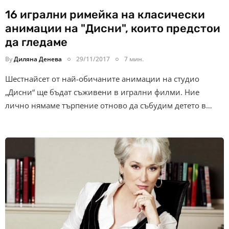
16 игрални римейка на класически
анимации на "Дисни", които предстои
да гледаме
By
Диляна Денева
29/11/2017
7 мин.
Шестнайсет от най-обичаните анимации на студио
„Дисни“ ще бъдат съживени в игрални филми. Ние
лично нямаме търпение отново да събудим детето в…