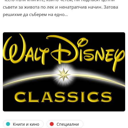
съвети за живота по лек и ненатрапчив начин. Затова
решихме да съберем на едно…
Книги и кино
Специални