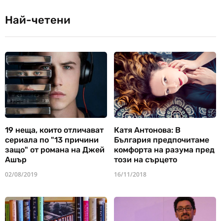
Най-четени
19 неща, които отличават
Катя Антонова: В
сериала по "13 причини
България предпочитаме
защо" от романа на Джей
комфорта на разума пред
Ашър
този на сърцето
02/08/2019
16/11/2018