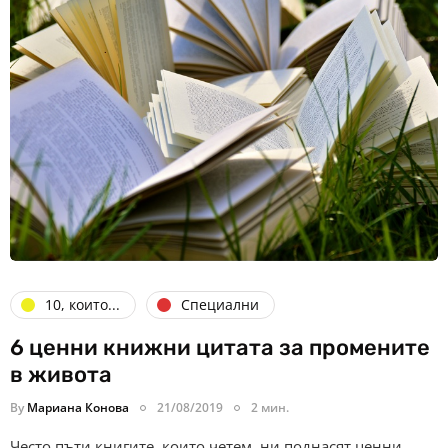
10, които...
Специални
6 ценни книжни цитата за промените
в живота
By
Мариана Конова
21/08/2019
2 мин.
Често пъти книгите, които четем, ни поднасят ценни