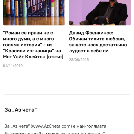
"Роман се прави не с
Давид Фоенкинос:
много думи, а с много
Обичам тихите любови,
голяма история" - из
защото нося достатъчно
"Красиви изгнаници" на
лудост в себе си
Мег Уайт Клейтън [откъс]
28/08/2015
01/11/2019
За „Аз чета“
За „Аз чета“ (www.AzCheta.com) е най-голямата
българска онлайн медия за книги и четене. С