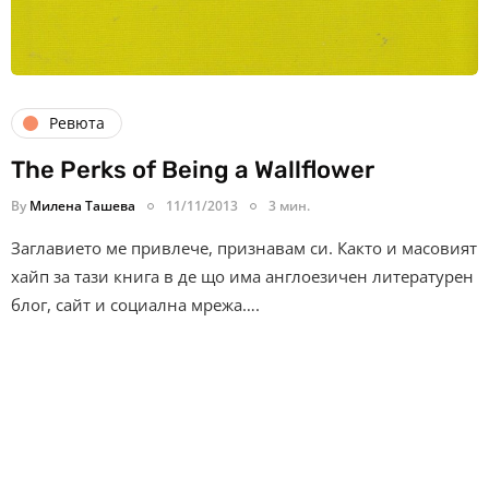
Ревюта
The Perks of Being a Wallflower
By
Милена Ташева
11/11/2013
3 мин.
Заглавието ме привлече, признавам си. Както и масовият
хайп за тази книга в де що има англоезичен литературен
блог, сайт и социална мрежа….