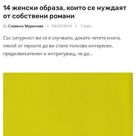
14 женски образа, които се нуждаят
от собствени романи
By
Славена Маринова
04/03/2014
7 мин.
Със сигурност ви се е случвало, докато четете книга,
някой от героите да ви стане толкова интересен,
предизвикателен и интригуващ, че да…