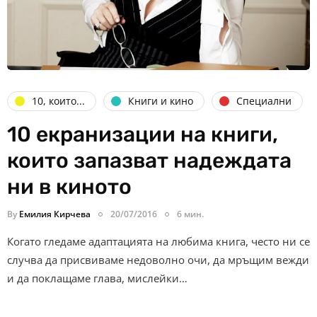
10, които...
Книги и кино
Специални
10 екранизации на книги,
които запазват надеждата
ни в киното
By
Емилия Кирчева
20/07/2016
6 мин.
Когато гледаме адаптацията на любима книга, често ни се
случва да присвиваме недоволно очи, да мръщим вежди
и да поклащаме глава, мислейки…