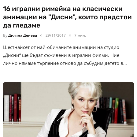
16 игрални римейка на класически
анимации на "Дисни", които предстои
да гледаме
By
Диляна Денева
29/11/2017
7 мин.
Шестнайсет от най-обичаните анимации на студио
„Дисни“ ще бъдат съживени в игрални филми. Ние
лично нямаме търпение отново да събудим детето в…