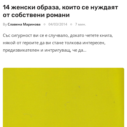
14 женски образа, които се нуждаят
от собствени романи
By
Славена Маринова
04/03/2014
7 мин.
Със сигурност ви се е случвало, докато четете книга,
някой от героите да ви стане толкова интересен,
предизвикателен и интригуващ, че да…