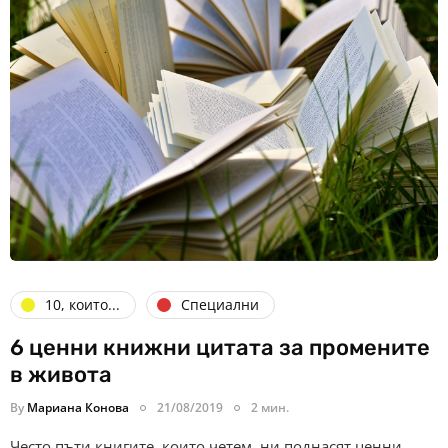
10, които...
Специални
6 ценни книжни цитата за промените
в живота
By
Мариана Конова
21/08/2019
2 мин.
Често пъти книгите, които четем, ни поднасят ценни