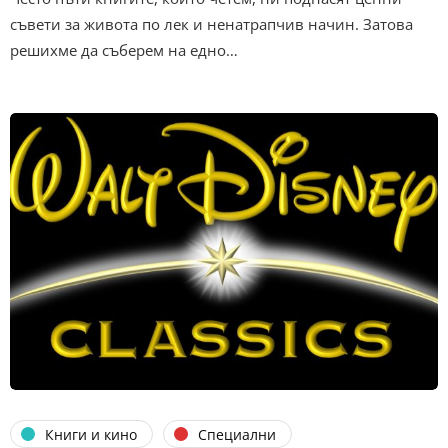
съвети за живота по лек и ненатрапчив начин. Затова
решихме да съберем на едно…
Книги и кино
Специални