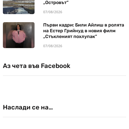
„Островът“
07/08/2026
Първи кадри: Били Айлиш в ролята
на Естер Грийнуд в новия филм
„Стъкленият похлупак“
07/08/2026
Аз чета във Facebook
Наслади се на…