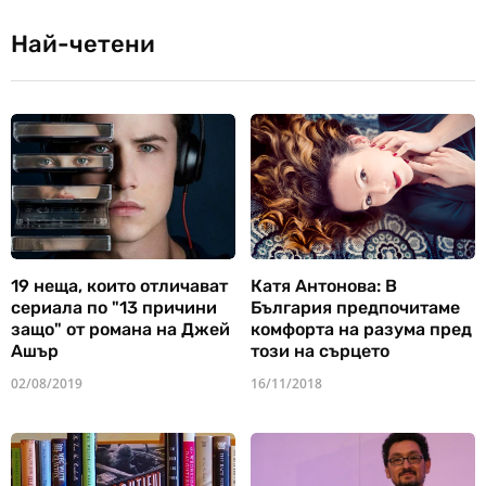
Най-четени
19 неща, които отличават
Катя Антонова: В
сериала по "13 причини
България предпочитаме
защо" от романа на Джей
комфорта на разума пред
Ашър
този на сърцето
02/08/2019
16/11/2018