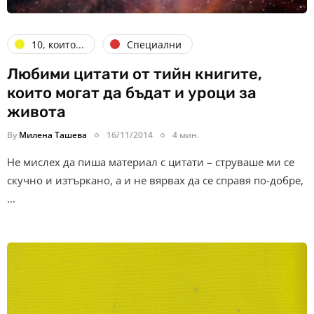
10, които...
Специални
Любими цитати от тийн книгите,
които могат да бъдат и уроци за
живота
By
Милена Ташева
16/11/2014
4 мин.
Не мислех да пиша материал с цитати – струваше ми се
скучно и изтъркано, а и не вярвах да се справя по-добре,
…