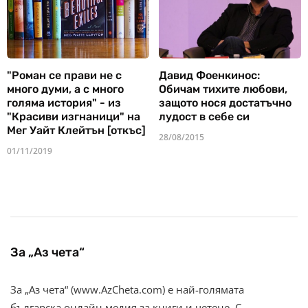
"Роман се прави не с
Давид Фоенкинос:
много думи, а с много
Обичам тихите любови,
голяма история" - из
защото нося достатъчно
"Красиви изгнаници" на
лудост в себе си
Мег Уайт Клейтън [откъс]
28/08/2015
01/11/2019
За „Аз чета“
За „Аз чета“ (www.AzCheta.com) е най-голямата
българска онлайн медия за книги и четене. С