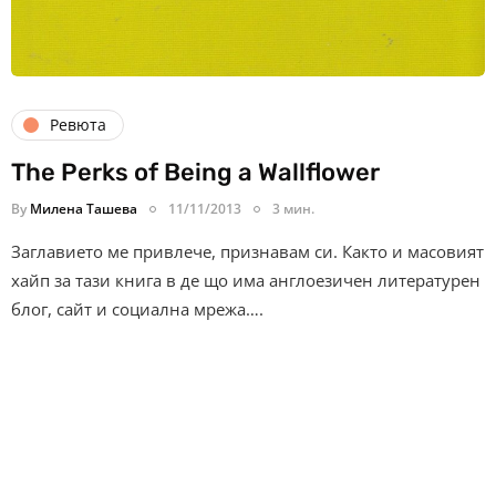
Ревюта
The Perks of Being a Wallflower
By
Милена Ташева
11/11/2013
3 мин.
Заглавието ме привлече, признавам си. Както и масовият
хайп за тази книга в де що има англоезичен литературен
блог, сайт и социална мрежа….