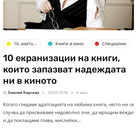
10, които...
Книги и кино
Специални
10 екранизации на книги,
които запазват надеждата
ни в киното
By
Емилия Кирчева
20/07/2016
6 мин.
Когато гледаме адаптацията на любима книга, често ни се
случва да присвиваме недоволно очи, да мръщим вежди
и да поклащаме глава, мислейки…