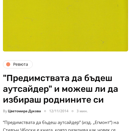
Ревюта
"Предимствата да бъдеш
аутсайдер" и можеш ли да
избираш роднините си
By
Цветомира Дукова
12/11/2014
3 мин.
“Предимствата да бъдеш аутсайдер” (изд. „Егмонт“) на
Стивън Чбоски е книга, която разкрива как човек се