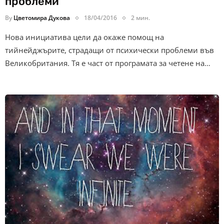
проблеми
By
Цветомира Дукова
18/04/2016
2 мин.
Нова инициатива цели да окаже помощ на
тийнейджърите, страдащи от психически проблеми във
Великобритания. Тя е част от програмата за четене на…