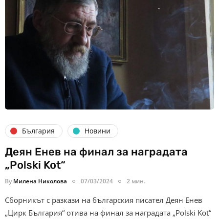
България
Новини
Деян Енев на финал за наградата
„Polski Kot“
By
Милена Николова
07/03/2024
2 мин.
Сборникът с разкази на българския писател Деян Енев
„Цирк България“ отива на финал за наградата „Polski Kot“