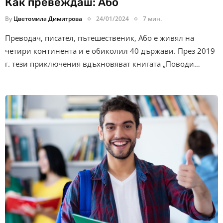
Как превеждаш: Або
By
Цветомила Димитрова
24/01/2024
7 мин.
Преводач, писател, пътешественик, Або е живял на
четири континента и е обиколил 40 държави. През 2019
г. тези приключения вдъхновяват книгата „Поводи…