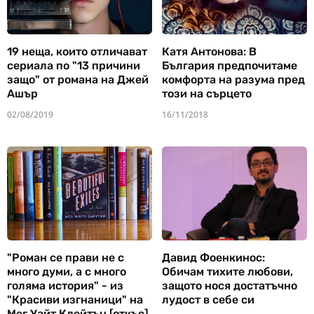
19 неща, които отличават
Катя Антонова: В
сериала по "13 причини
България предпочитаме
защо" от романа на Джей
комфорта на разума пред
Ашър
този на сърцето
02/08/2019
16/11/2018
"Роман се прави не с
Давид Фоенкинос:
много думи, а с много
Обичам тихите любови,
голяма история" - из
защото нося достатъчно
"Красиви изгнаници" на
лудост в себе си
Мег Уайт Клейтън [откъс]