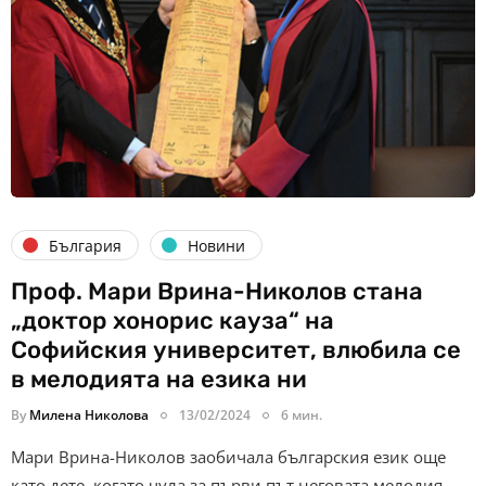
България
Новини
Проф. Мари Врина-Николов стана
„доктор хонорис кауза“ на
Софийския университет, влюбила се
в мелодията на езика ни
By
Милена Николова
13/02/2024
6 мин.
Мари Врина-Николов заобичала българския език още
като дете, когато чула за първи път неговата мелодия,