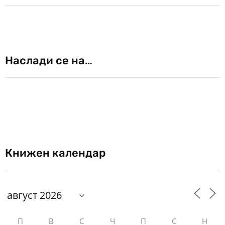
Наслади се на…
Книжен календар
П
В
С
Ч
П
С
Н