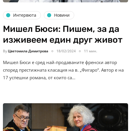
Интервюта
Новини
Мишел Бюси: Пишем, за да
изживеем един друг живот
By
Цветомила Димитрова
18/02/2024
11 мин.
Мишел Бюси е сред най-продаваните френски автор
според престижната класация на в. „Фигаро“. Автор е на
17 успешни романа, от които са…