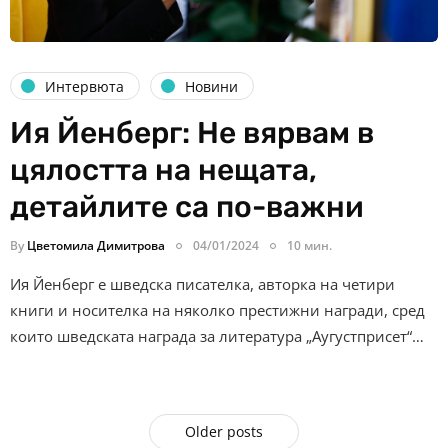
Интервюта
Новини
Ия Йенберг: Не вярвам в
цялостта на нещата,
детайлите са по-важни
By
Цветомила Димитрова
04/01/2024
10 мин.
Ия Йенберг е шведска писателка, авторка на четири
книги и носителка на няколко престижни награди, сред
които шведската награда за литература „Аугустприсет“…
Older posts