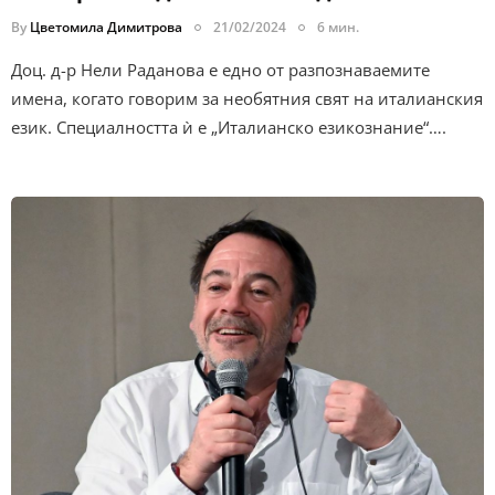
By
Цветомила Димитрова
21/02/2024
6 мин.
Доц. д-р Нели Раданова е едно от разпознаваемите
имена, когато говорим за необятния свят на италианския
език. Специалността ѝ е „Италианско езикознание“….