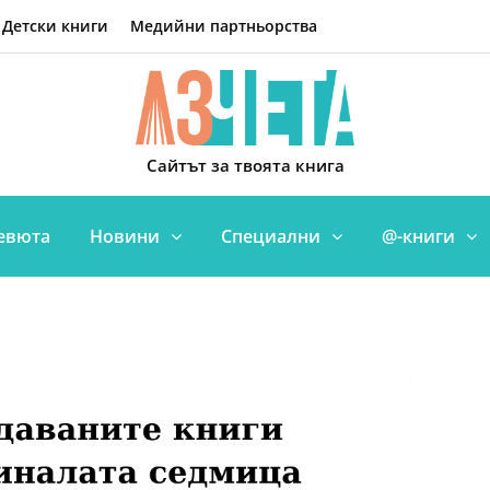
Детски книги
Медийни партньорства
Сайтът за твоята книга
евюта
Новини
Специални
@-книги