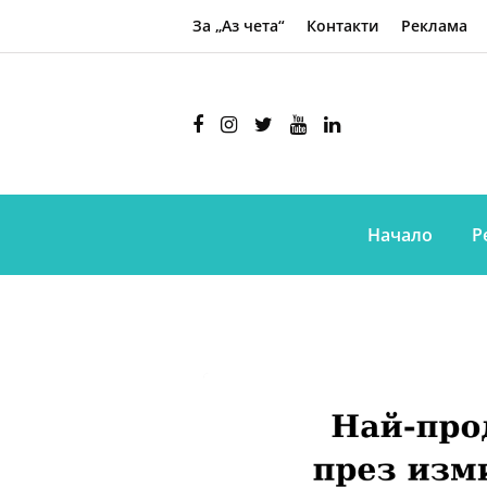
За „Аз чета“
Контакти
Реклама
Начало
Р