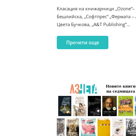
Класация на книжарници „Ozone“– 
Бешлийска, „Софтпрес“ „Фермата – 
Цвета Бучкова, „A&T Publishing“…
Прочети още