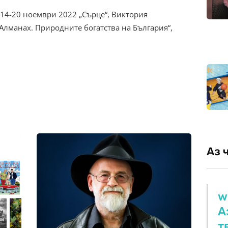
14-20 ноември 2022 „Сърце“, Виктория
Алманах. Природните богатства на България“,
Аз 
w
А
т