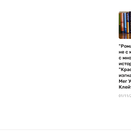
"Ром
не с 
с мно
истор
"Кра
изгн
Мег 
Клей
01/11/