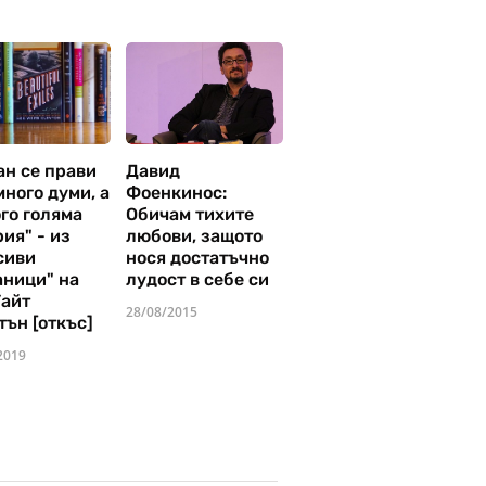
ан се прави
Давид
много думи, а
Фоенкинос:
го голяма
Обичам тихите
ия" - из
любови, защото
сиви
нося достатъчно
аници" на
лудост в себе си
Уайт
28/08/2015
тън [откъс]
2019