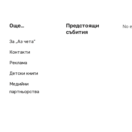
Още…
Предстоящи
No e
събития
За „Аз чета“
Контакти
Реклама
Детски книги
Медийни
партньорства