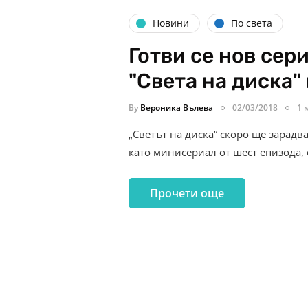
Новини
По света
Готви се нов сер
"Света на диска"
By
Вероника Вълева
02/03/2018
1 
„Светът на диска“ скоро ще зарадв
като минисериал от шест епизода,
Прочети още