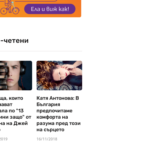
-четени
ща, които
Катя Антонова: В
чават
България
ла по "13
предпочитаме
ини защо" от
комфорта на
на на Джей
разума пред този
р
на сърцето
2019
16/11/2018