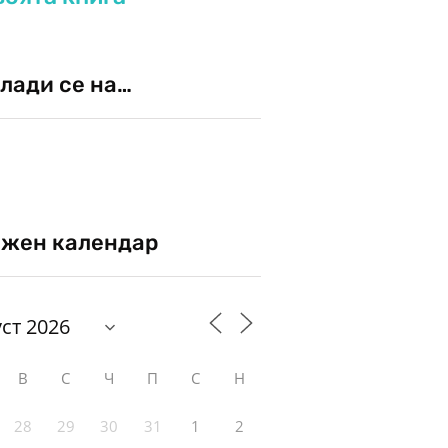
лади се на…
жен календар
В
С
Ч
П
С
Н
28
29
30
31
1
2