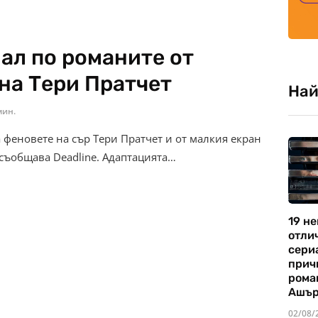
иал по романите от
 на Тери Пратчет
Най
мин.
а феновете на сър Тери Пратчет и от малкия екран
 съобщава Deadline. Адаптацията…
19 не
отли
сериа
прич
рома
Ашъ
02/08/