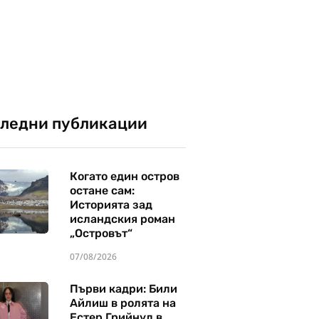
ледни публикации
Когато един остров
остане сам:
Историята зад
исландския роман
„Островът“
07/08/2026
Първи кадри: Били
Айлиш в ролята на
Естер Грийнуд в