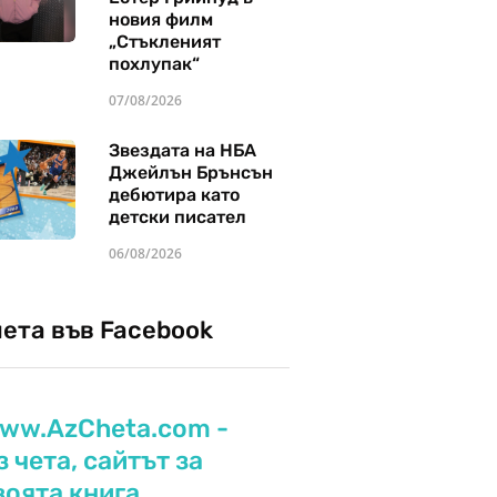
новия филм
„Стъкленият
похлупак“
07/08/2026
Звездата на НБА
Джейлън Брънсън
дебютира като
детски писател
06/08/2026
чета във Facebook
ww.AzCheta.com -
з чета, сайтът за
воята книга