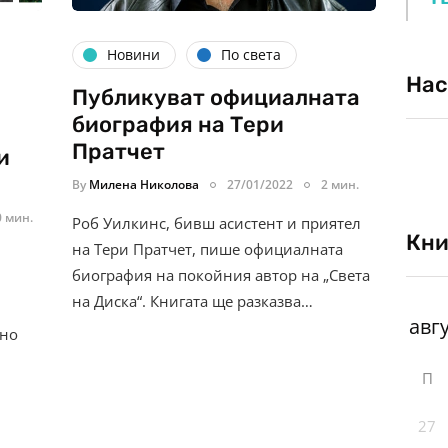
Новини
По света
Нас
Публикуват официалната
биография на Тери
Пратчет
и
By
Милена Николова
27/01/2022
2 мин.
0 мин.
Роб Уилкинс, бивш асистент и приятел
Кни
на Тери Пратчет, пише официалната
биография на покойния автор на „Света
на Диска“. Книгата ще разказва…
 но
П
27