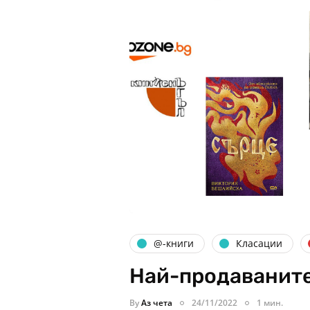
@-книги
Класации
Най-продаваните
By
Аз чета
24/11/2022
1 мин.