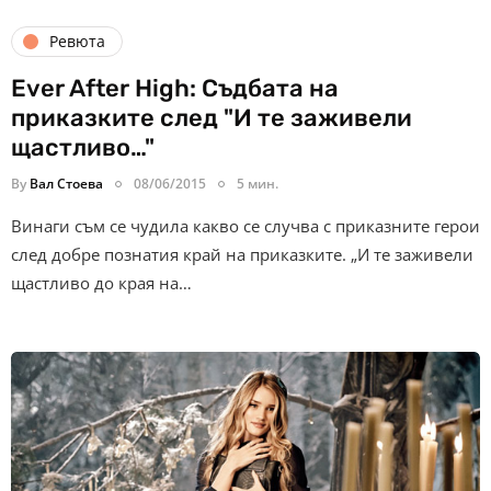
Ревюта
Ever After High: Съдбата на
приказките след "И те заживели
щастливо…"
By
Вал Стоева
08/06/2015
5 мин.
Винаги съм се чудила какво се случва с приказните герои
след добре познатия край на приказките. „И те заживели
щастливо до края на…