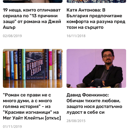
19 неща, които отличават
Катя Антонова: В
сериала по "13 причини
България предпочитаме
защо" от романа на Джей
комфорта на разума пред
Ашър
този на сърцето
02/08/2019
16/11/2018
"Роман се прави не с
Давид Фоенкинос:
много думи, а с много
Обичам тихите любови,
голяма история" - из
защото нося достатъчно
"Красиви изгнаници" на
лудост в себе си
Мег Уайт Клейтън [откъс]
28/08/2015
01/11/2019