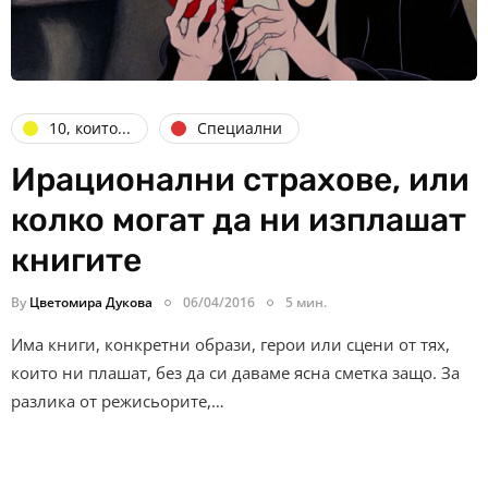
10, които...
Специални
Ирационални страхове, или
колко могат да ни изплашат
книгите
By
Цветомира Дукова
06/04/2016
5 мин.
Има книги, конкретни образи, герои или сцени от тях,
които ни плашат, без да си даваме ясна сметка защо. За
разлика от режисьорите,…