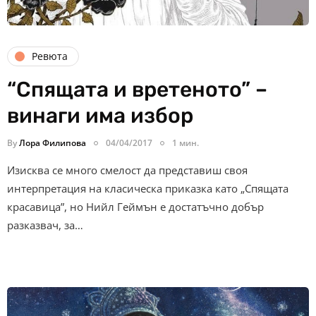
Ревюта
“Спящата и вретеното” –
винаги има избор
By
Лора Филипова
04/04/2017
1 мин.
Изисква се много смелост да представиш своя
интерпретация на класическа приказка като „Спящата
красавица”, но Нийл Геймън e достатъчно добър
разказвач, за…