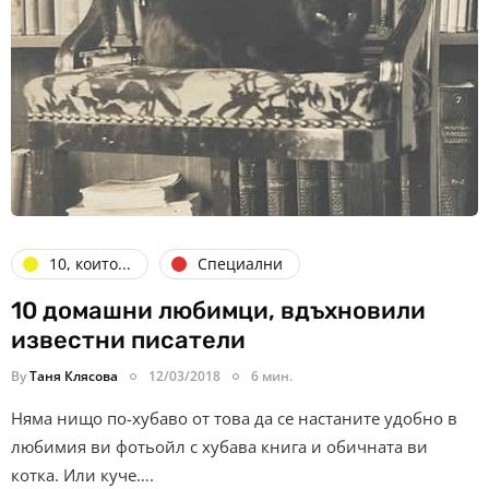
10, които...
Специални
10 домашни любимци, вдъхновили
известни писатели
By
Таня Клясова
12/03/2018
6 мин.
Няма нищо по-хубаво от това да се настаните удобно в
любимия ви фотьойл с хубава книга и обичната ви
котка. Или куче….