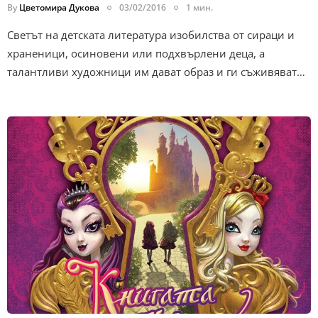
By
Цветомира Дукова
03/02/2016
1 мин.
Светът на детската литература изобилства от сираци и
храненици, осиновени или подхвърлени деца, а
талантливи художници им дават образ и ги съживяват…