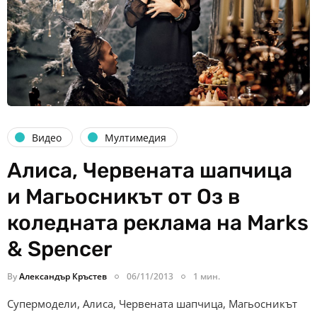
Видео
Мултимедия
Алиса, Червената шапчица
и Магьосникът от Оз в
коледната реклама на Marks
& Spencer
By
Александър Кръстев
06/11/2013
1 мин.
Супермодели, Алиса, Червената шапчица, Магьосникът