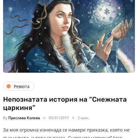
Ревюта
Непознатата история на “Снежната
царкиня”
By
Преслава Колева
05/01/2017
2 мин.
За моя огромна изненада се намери приказка, която не
съм чувала, и това се оказа „Снежната царкиня” (изд.