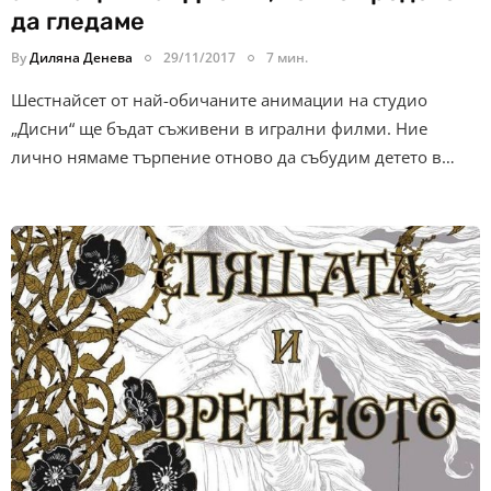
да гледаме
By
Диляна Денева
29/11/2017
7 мин.
Шестнайсет от най-обичаните анимации на студио
„Дисни“ ще бъдат съживени в игрални филми. Ние
лично нямаме търпение отново да събудим детето в…