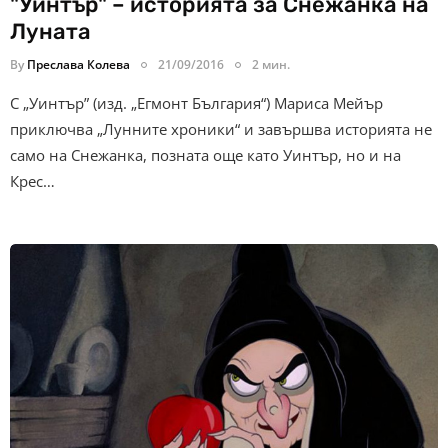
"Уинтър" – историята за Снежанка на
Луната
By
Преслава Колева
21/09/2016
2 мин.
С „Уинтър” (изд. „Егмонт България“) Мариса Мейър
приключва „Лунните хроники“ и завършва историята не
само на Снежанка, позната още като Уинтър, но и на
Крес…