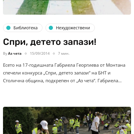
Библиотека
Нехудожествени
Спри, детето запази!
By
Аз чета
15/09/2014
7 мин.
Есето на 17-годишната Габриела Георгиева от Монтана
спечели конкурса „Спри, детето запази“ на БНТ и
Столична община, подкрепен от „Аз чета“. Габриела…