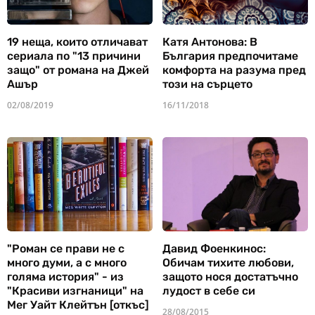
19 неща, които отличават
Катя Антонова: В
сериала по "13 причини
България предпочитаме
защо" от романа на Джей
комфорта на разума пред
Ашър
този на сърцето
02/08/2019
16/11/2018
"Роман се прави не с
Давид Фоенкинос:
много думи, а с много
Обичам тихите любови,
голяма история" - из
защото нося достатъчно
"Красиви изгнаници" на
лудост в себе си
Мег Уайт Клейтън [откъс]
28/08/2015