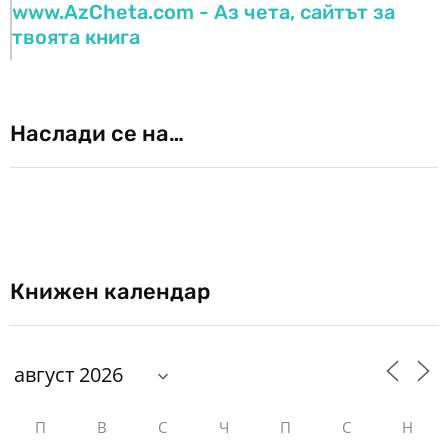
www.AzCheta.com - Аз чета, сайтът за
твоята книга
Наслади се на…
Книжен календар
П
В
С
Ч
П
С
Н