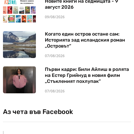
Новите книги на седмицата - 9
август 2026
09/08/2026
Когато един остров остане сам:
Историята зад исландския роман
„Островът“
07/08/2026
Първи кадри: Били Айлиш в ролята
на Естер Грийнуд в новия филм
„Стъкленият похлупак“
07/08/2026
Аз чета във Facebook