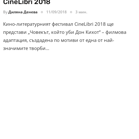
CineLibri 2018
By
Диляна Денева
11/09/2018
3 мин.
Кино-литературният фестивал CineLibri 2018 ще
представи „Човекът, който уби Дон Кихот“ – филмова
адаптация, създадена по мотиви от една от най-
значимите творби…