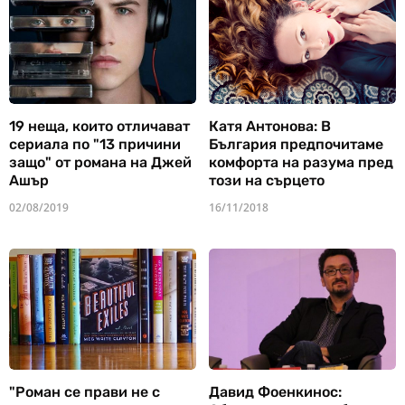
19 неща, които отличават
Катя Антонова: В
сериала по "13 причини
България предпочитаме
защо" от романа на Джей
комфорта на разума пред
Ашър
този на сърцето
02/08/2019
16/11/2018
"Роман се прави не с
Давид Фоенкинос: