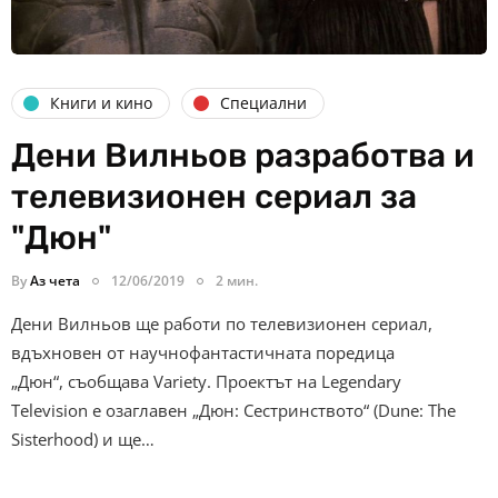
Книги и кино
Специални
Дени Вилньов разработва и
телевизионен сериал за
"Дюн"
By
Аз чета
12/06/2019
2 мин.
Дени Вилньов ще работи по телевизионен сериал,
вдъхновен от научнофантастичната поредица
„Дюн“, съобщава Variety. Проектът на Legendary
Television е озаглавен „Дюн: Сестринството“ (Dune: The
Sisterhood) и ще…