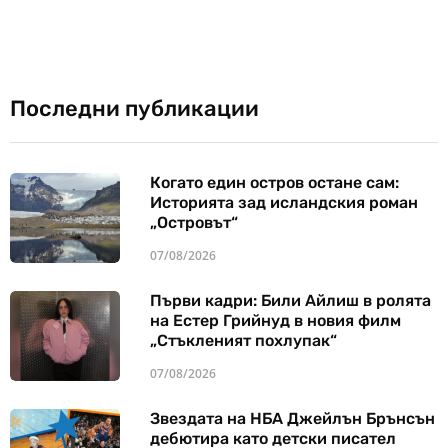
Последни публикации
Когато един остров остане сам:
Историята зад исландския роман
„Островът“
07/08/2026
Първи кадри: Били Айлиш в ролята
на Естер Грийнуд в новия филм
„Стъкленият похлупак“
07/08/2026
Звездата на НБА Джейлън Брънсън
дебютира като детски писател