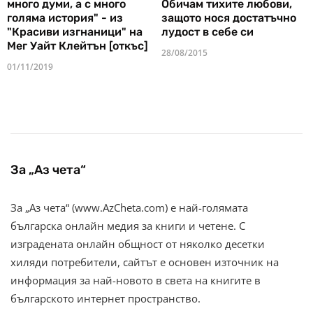
много думи, а с много
Обичам тихите любови,
голяма история" - из
защото нося достатъчно
"Красиви изгнаници" на
лудост в себе си
Мег Уайт Клейтън [откъс]
28/08/2015
01/11/2019
За „Аз чета“
За „Аз чета“ (www.AzCheta.com) е най-голямата
българска онлайн медия за книги и четене. С
изградената онлайн общност от няколко десетки
хиляди потребители, сайтът е основен източник на
информация за най-новото в света на книгите в
българското интернет пространство.