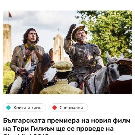
Книги и кино
Специални
Българската премиера на новия филм
на Тери Гилиъм ще се проведе на