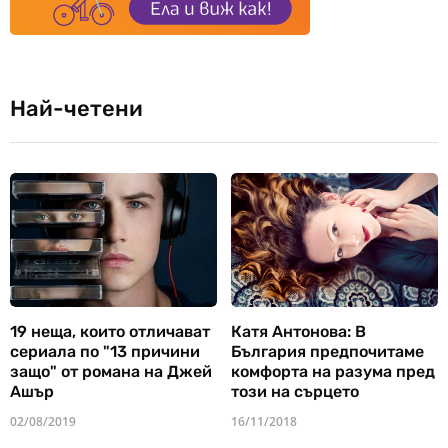
Най-четени
19 неща, които отличават
Катя Антонова: В
сериала по "13 причини
България предпочитаме
защо" от романа на Джей
комфорта на разума пред
Ашър
този на сърцето
02/08/2019
16/11/2018