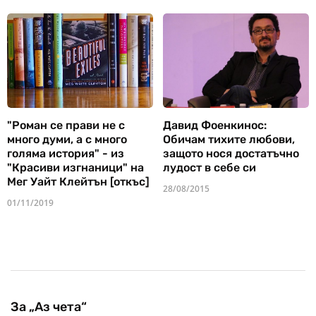
"Роман се прави не с
Давид Фоенкинос:
много думи, а с много
Обичам тихите любови,
голяма история" - из
защото нося достатъчно
"Красиви изгнаници" на
лудост в себе си
Мег Уайт Клейтън [откъс]
28/08/2015
01/11/2019
За „Аз чета“