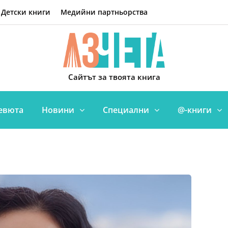
Детски книги
Медийни партньорства
Сайтът за твоята книга
евюта
Новини
Специални
@-книги