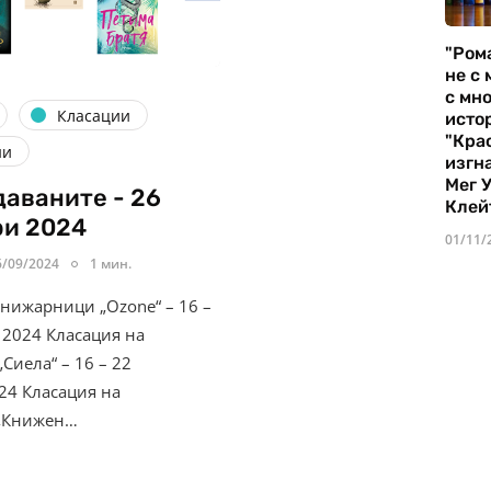
"Ром
не с 
с мно
Класации
истор
"Кра
ни
изгн
Мег 
аваните - 26
Клей
ри 2024
01/11/
6/09/2024
1 мин.
книжарници „Ozone“ – 16 –
 2024 Класация на
Сиела“ – 16 – 22
24 Класация на
„Книжен…