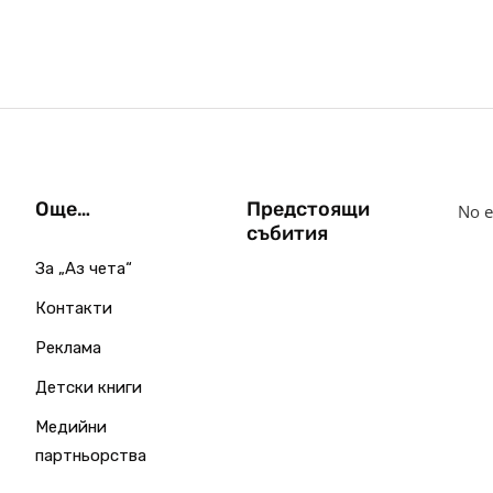
Още…
Предстоящи
No e
събития
За „Аз чета“
Контакти
Реклама
Детски книги
Медийни
партньорства