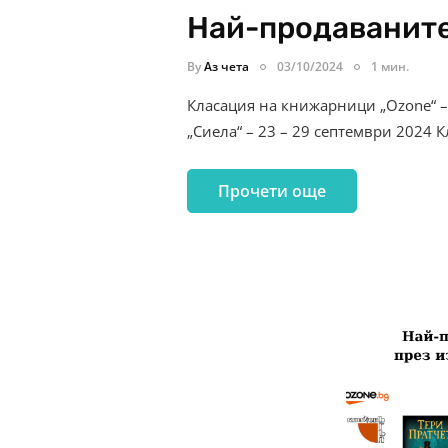
Най-продаваните
By
Аз чета
03/10/2024
1 мин.
Класация на книжарници „Ozone“ –
„Сиела“ – 23 – 29 септември 2024 
Прочети още