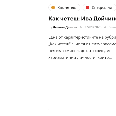
Как четеш
Специални
Как четеш: Ива Дойчин
By
Диляна Денева
27/01/2025
6 ми
Една от характеристиките на рубр
„Как четеш“ е, че тя е неизчерпаема
нея има смисъл, докато срещаме
харизматични личности, които…