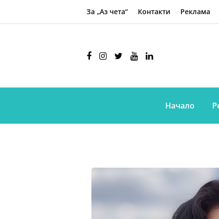
За „Аз чета“
Контакти
Реклама
Начало
Р