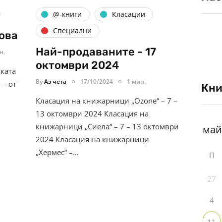
@-книги
Класации
Специални
ова
Най-продаваните - 17
н.
октомври 2024
иката
By
Аз чета
17/10/2024
1 мин.
 – от
Кни
Класация на книжарници „Ozone“ – 7 –
13 октомври 2024 Класация на
книжарници „Сиела“ – 7 – 13 октомври
2024 Класация на книжарници
„Хермес“ –…
П
27
4
11