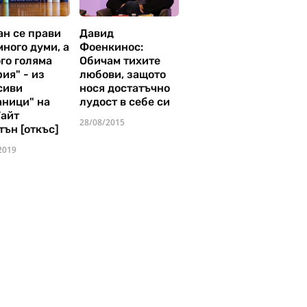
ан се прави
Давид
много думи, а
Фоенкинос:
го голяма
Обичам тихите
ия" - из
любови, защото
сиви
нося достатъчно
аници" на
лудост в себе си
Уайт
28/08/2015
тън [откъс]
2019