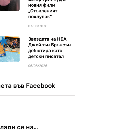
новия филм
„Стъкленият
похлупак“
07/08/2026
Звездата на НБА
Джейлън Брънсън
дебютира като
детски писател
06/08/2026
чета във Facebook
лади се на…