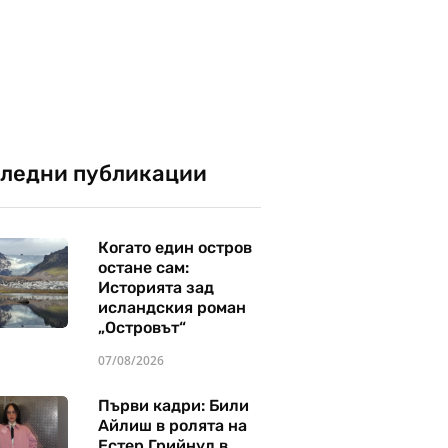
ледни публикации
Когато един остров
остане сам:
Историята зад
исландския роман
„Островът“
07/08/2026
Първи кадри: Били
Айлиш в ролята на
Естер Грийнуд в