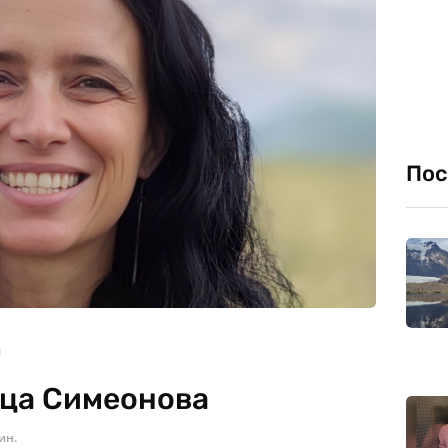
Пос
ица Симеонова
ин.