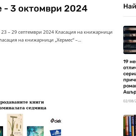
Най
 - 3 октомври 2024
 23 – 29 септември 2024 Класация на книжарници
Класация на книжарници „Хермес“ –…
19 не
отли
сериа
прич
рома
Ашъ
02/08/