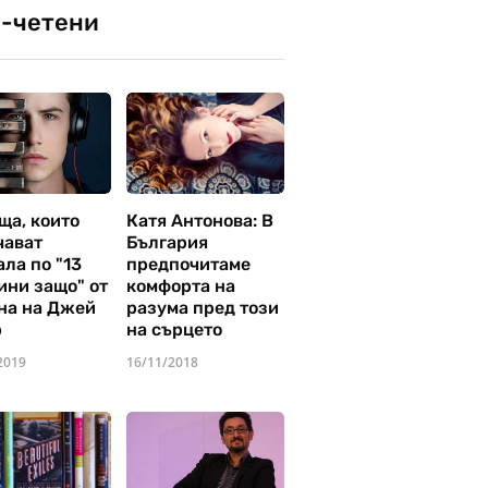
-четени
ща, които
Катя Антонова: В
чават
България
ла по "13
предпочитаме
ини защо" от
комфорта на
на на Джей
разума пред този
р
на сърцето
2019
16/11/2018