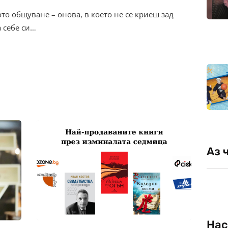
то общуване – онова, в което не се криеш зад
 себе си…
Аз 
Нас