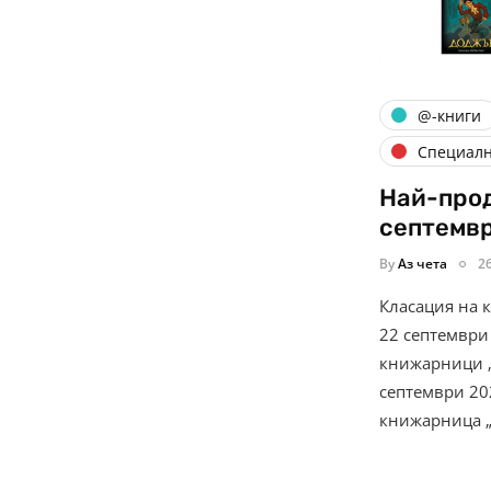
@-книги
Специал
Най-прод
септемв
By
Аз чета
2
Класация на 
22 септември
книжарници „
септември 20
книжарница 