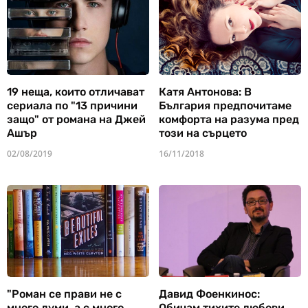
19 неща, които отличават
Катя Антонова: В
сериала по "13 причини
България предпочитаме
защо" от романа на Джей
комфорта на разума пред
Ашър
този на сърцето
02/08/2019
16/11/2018
"Роман се прави не с
Давид Фоенкинос:
много думи, а с много
Обичам тихите любови,