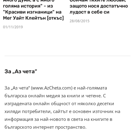
голяма история" - из
защото нося достатъчно
"Красиви изгнаници" на
лудост в себе си
Мег Уайт Клейтън [откъс]
28/08/2015
01/11/2019
За „Аз чета“
За „Аз чета“ (www.AzCheta.com) е най-голямата
българска онлайн медия за книги и четене. С
изградената онлайн общност от няколко десетки
хиляди потребители, сайтът е основен източник на
информация за най-новото в света на книгите в
българското интернет пространство.