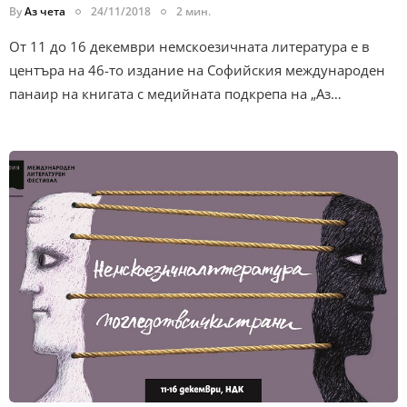
By
Аз чета
24/11/2018
2 мин.
От 11 до 16 декември немскоезичната литература е в
центъра на 46-то издание на Софийския международен
панаир на книгата с медийната подкрепа на „Аз…