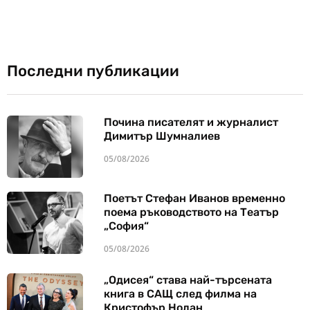
Последни публикации
Почина писателят и журналист
Димитър Шумналиев
05/08/2026
Поетът Стефан Иванов временно
поема ръководството на Театър
„София“
05/08/2026
„Одисея“ става най-търсената
книга в САЩ след филма на
Кристофър Нолан