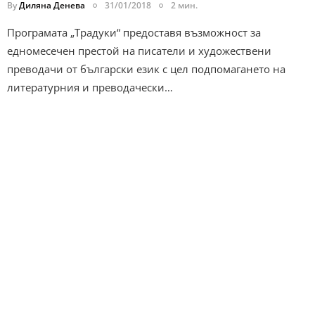
By
Диляна Денева
31/01/2018
2 мин.
Програмата „Традуки“ предоставя възможност за
едномесечен престой на писатели и художествени
преводачи от български език с цел подпомагането на
литературния и преводачески…