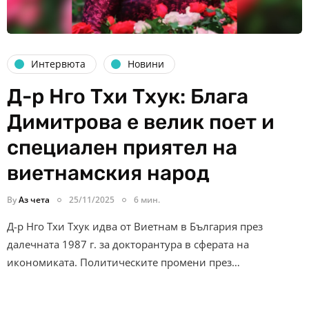
Интервюта
Новини
Д-р Нго Тхи Тхук: Блага
Димитрова е велик поет и
специален приятел на
виетнамския народ
By
Аз чета
25/11/2025
6 мин.
Д-р Нго Тхи Тхук идва от Виетнам в България през
далечната 1987 г. за докторантура в сферата на
икономиката. Политическите промени през…