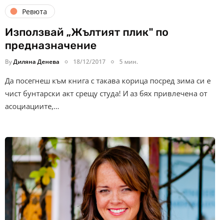
Ревюта
Използвай „Жълтият плик" по
предназначение
By
Диляна Денева
18/12/2017
5 мин.
Да посегнеш към книга с такава корица посред зима си е
чист бунтарски акт срещу студа! И аз бях привлечена от
асоциациите,…