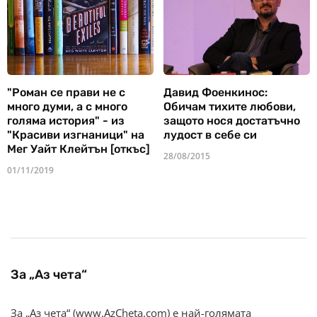
"Роман се прави не с
Давид Фоенкинос:
много думи, а с много
Обичам тихите любови,
голяма история" - из
защото нося достатъчно
"Красиви изгнаници" на
лудост в себе си
Мег Уайт Клейтън [откъс]
28/08/2015
01/11/2019
За „Аз чета“
За „Аз чета“ (www.AzCheta.com) е най-голямата