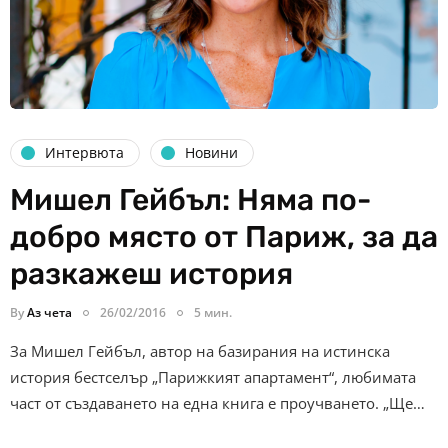
Интервюта
Новини
Мишел Гейбъл: Няма по-
добро място от Париж, за да
разкажеш история
By
Аз чета
26/02/2016
5 мин.
За Мишел Гейбъл, автор на базирания на истинска
история бестселър „Парижкият апартамент“, любимата
част от създаването на една книга е проучването. „Ще…