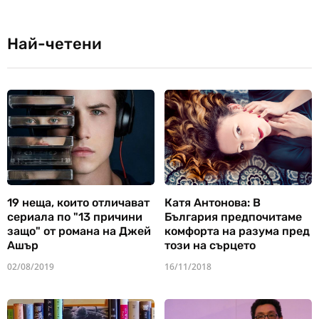
Най-четени
19 неща, които отличават
Катя Антонова: В
сериала по "13 причини
България предпочитаме
защо" от романа на Джей
комфорта на разума пред
Ашър
този на сърцето
02/08/2019
16/11/2018