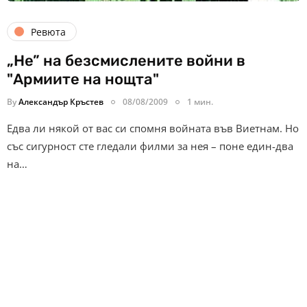
Ревюта
„Не” на безсмислените войни в
"Армиите на нощта"
By
Александър Кръстев
08/08/2009
1 мин.
Едва ли някой от вас си спомня войната във Виетнам. Но
със сигурност сте гледали филми за нея – поне един-два
на…