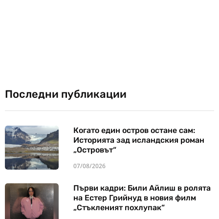
Последни публикации
Когато един остров остане сам:
Историята зад исландския роман
„Островът“
07/08/2026
Първи кадри: Били Айлиш в ролята
на Естер Грийнуд в новия филм
„Стъкленият похлупак“