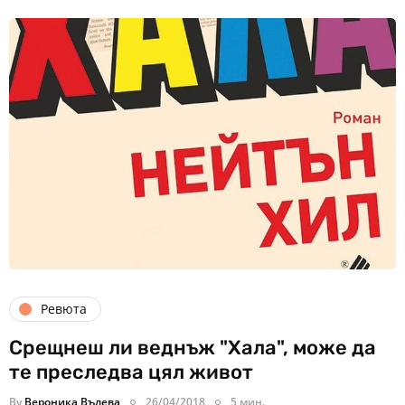
Ревюта
Срещнеш ли веднъж "Хала", може да
те преследва цял живот
By
Вероника Вълева
26/04/2018
5 мин.