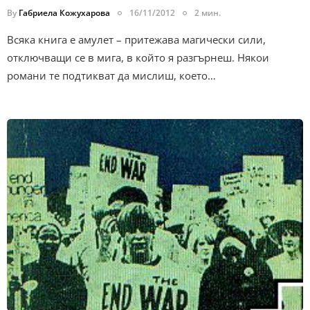
By
Габриела Кожухарова
16/11/2012
2 мин.
Всяка книга е амулет – притежава магически сили,
отключващи се в мига, в който я разгърнеш. Някои
романи те подтикват да мислиш, което…