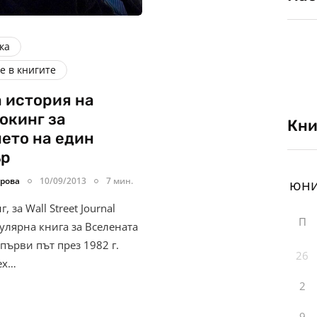
ка
е в книгите
 история на
окинг за
Кни
ето на един
ър
рова
10/09/2013
7 мин.
 за Wall Street Journal
П
улярна книга за Вселената
първи път през 1982 г.
26
ех…
2
9