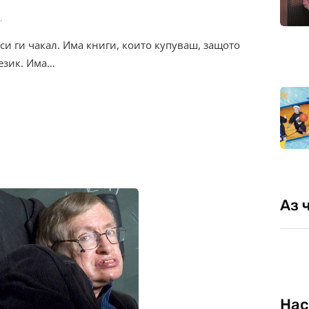
.
си ги чакал. Има книги, които купуваш, защото
 език. Има…
Аз 
Нас