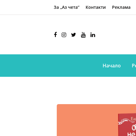
За „Аз чета“
Контакти
Реклама
Начало
Р