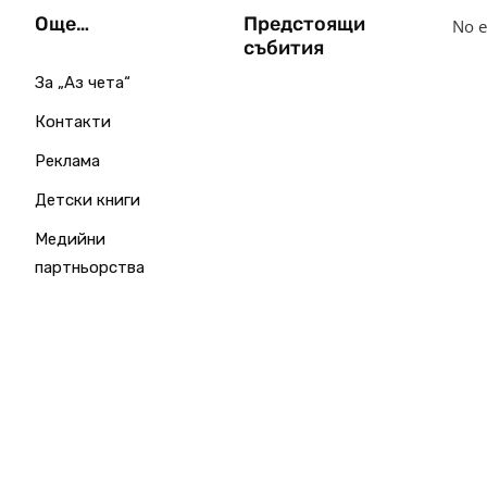
Още…
Предстоящи
No e
събития
За „Аз чета“
Контакти
Реклама
Детски книги
Медийни
партньорства