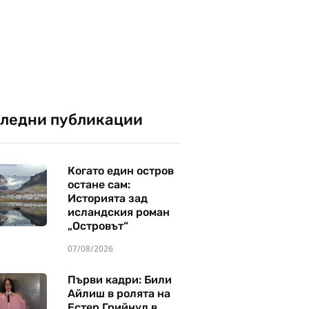
ледни публикации
Когато един остров
остане сам:
Историята зад
исландския роман
„Островът“
07/08/2026
Първи кадри: Били
Айлиш в ролята на
Естер Грийнуд в