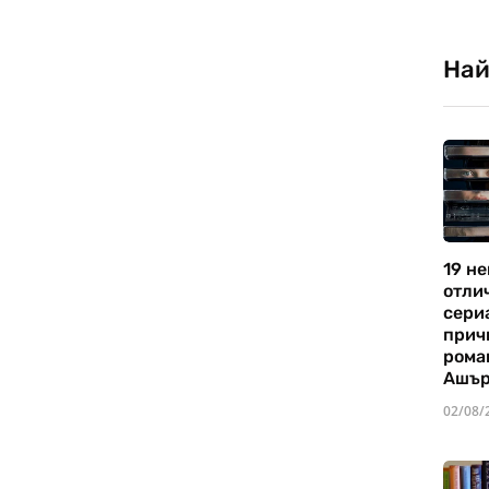
Най
19 не
отли
сериа
прич
рома
Ашъ
02/08/