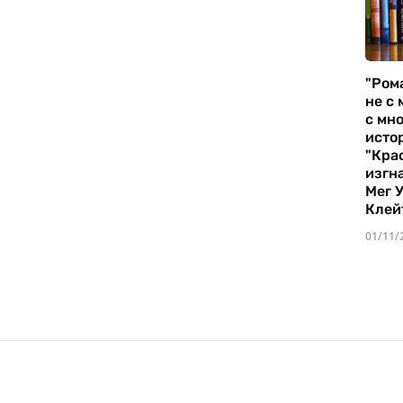
"Ром
не с 
с мно
истор
"Кра
изгн
Мег 
Клей
01/11/