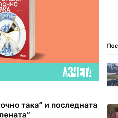
Пос
точно така“ и последната
лената“