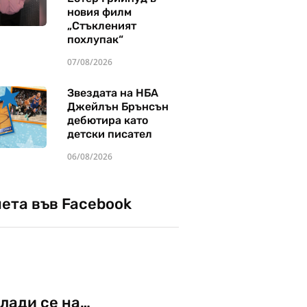
новия филм
„Стъкленият
похлупак“
07/08/2026
Звездата на НБА
Джейлън Брънсън
дебютира като
детски писател
06/08/2026
чета във Facebook
лади се на…