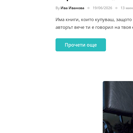
By
Ива Иванова
19/06/2026
13 мин
Има книги, които купуваш, защото 
авторът вече ти е говорил на твоя
Прочети още