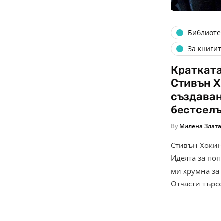
Библиоте
За книгит
Кратката
Стивън Х
създаван
бестсел
By
Милена Злата
Стивън Хокинг,
Идеята за поп
ми хрумна за 
Отчасти търс