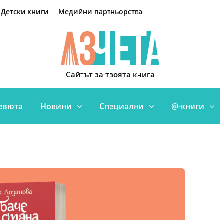
Детски книги
Медийни партньорства
Сайтът за твоята книга
евюта
Новини
Специални
@-книги