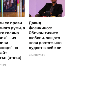
ан се прави
Давид
много думи, а
Фоенкинос:
го голяма
Обичам тихите
ия" - из
любови, защото
сиви
нося достатъчно
аници" на
лудост в себе си
Уайт
28/08/2015
тън [откъс]
2019