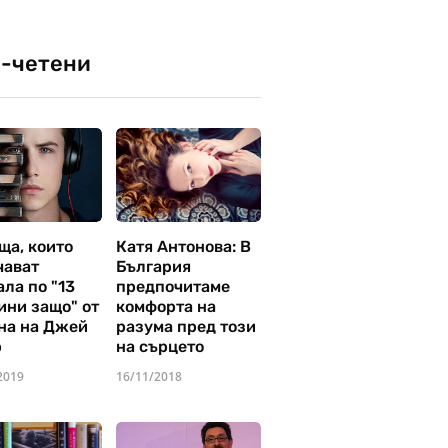
-четени
ща, които
Катя Антонова: В
чават
България
ла по "13
предпочитаме
ини защо" от
комфорта на
на на Джей
разума пред този
р
на сърцето
2019
16/11/2018