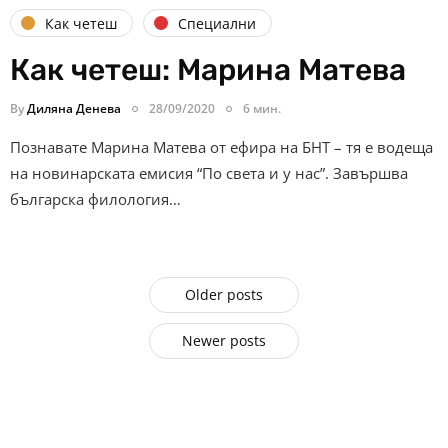
Как четеш
Специални
Как четеш: Марина Матева
By
Диляна Денева
28/09/2020
6 мин.
Познавате Марина Матева от ефира на БНТ – тя е водеща
на новинарската емисия “По света и у нас”. Завършва
българска филология…
Older posts
Newer posts