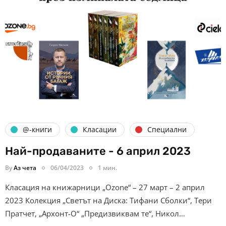
@-книги
Класации
Специални
Най-продаваните - 6 април 2023
By
Аз чета
06/04/2023
1 мин.
Класация на книжарници „Ozone“ – 27 март – 2 април
2023 Колекция „Светът на Диска: Тифани Сболки“, Тери
Пратчет, „Архонт-О“ „Предизвиквам те“, Никол…