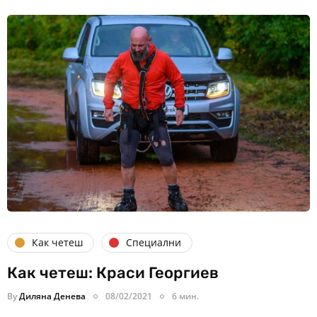
Как четеш
Специални
Как четеш: Краси Георгиев
By
Диляна Денева
08/02/2021
6 мин.