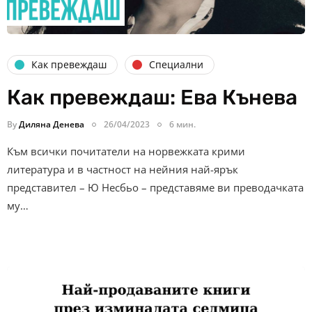
Как превеждаш
Специални
Как превеждаш: Ева Кънева
By
Диляна Денева
26/04/2023
6 мин.
Към всички почитатели на норвежката крими
литература и в частност на нейния най-ярък
представител – Ю Несбьо – представяме ви преводачката
му…