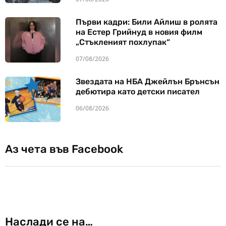
Първи кадри: Били Айлиш в ролята
на Естер Грийнуд в новия филм
„Стъкленият похлупак“
07/08/2026
Звездата на НБА Джейлън Брънсън
дебютира като детски писател
06/08/2026
Аз чета във Facebook
Наслади се на…