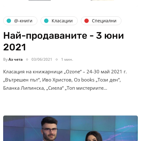
@-книги
Класации
Специални
Най-продаваните - 3 юни
2021
By
Аз чета
03/06/2021
1 мин.
Класация на книжарници „Ozone“ – 24-30 май 2021 г.
„Вътрешен път“, Иво Христов, Оз books „Този ден“,
Бланка Липинска, „Сиела“ „Топ мистериите…