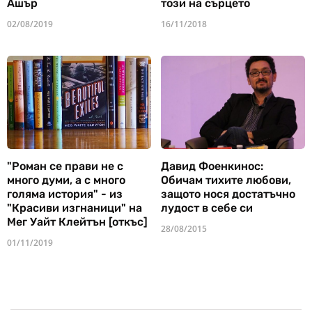
Ашър
този на сърцето
02/08/2019
16/11/2018
"Роман се прави не с
Давид Фоенкинос:
много думи, а с много
Обичам тихите любови,
голяма история" - из
защото нося достатъчно
"Красиви изгнаници" на
лудост в себе си
Мег Уайт Клейтън [откъс]
28/08/2015
01/11/2019