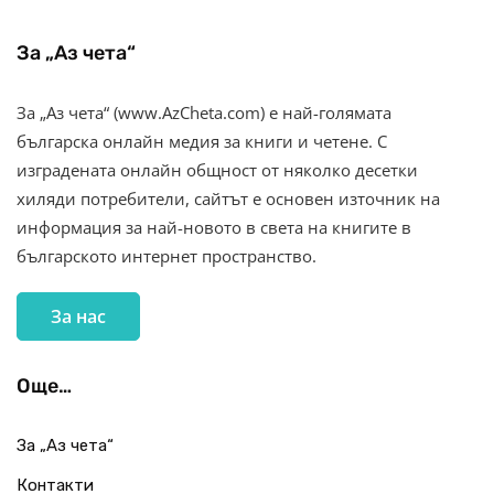
За „Аз чета“
За „Аз чета“ (www.AzCheta.com) е най-голямата
българска онлайн медия за книги и четене. С
изградената онлайн общност от няколко десетки
хиляди потребители, сайтът е основен източник на
информация за най-новото в света на книгите в
българското интернет пространство.
За нас
Още…
За „Аз чета“
Контакти