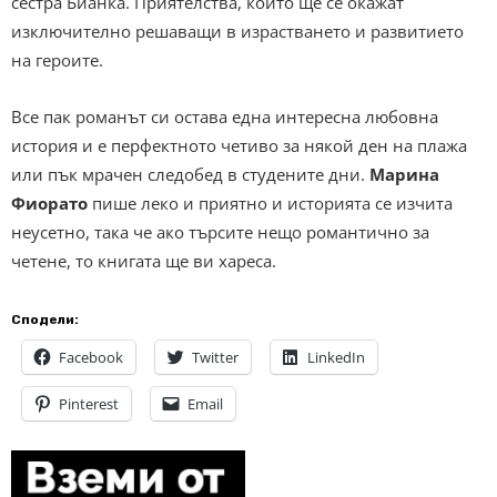
сестра Бианка. Приятелства, които ще се окажат
изключително решаващи в израстването и развитието
на героите.
Все пак романът си остава една интересна любовна
история и е перфектното четиво за някой ден на плажа
или пък мрачен следобед в студените дни.
Марина
Фиорато
пише леко и приятно и историята се изчита
неусетно, така че ако търсите нещо романтично за
четене, то книгата ще ви хареса.
Сподели:
Facebook
Twitter
LinkedIn
Pinterest
Email