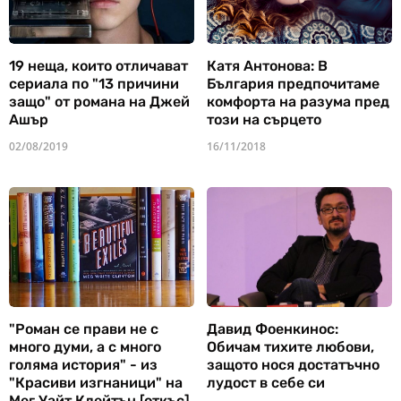
19 неща, които отличават
Катя Антонова: В
сериала по "13 причини
България предпочитаме
защо" от романа на Джей
комфорта на разума пред
Ашър
този на сърцето
02/08/2019
16/11/2018
"Роман се прави не с
Давид Фоенкинос:
много думи, а с много
Обичам тихите любови,
голяма история" - из
защото нося достатъчно
"Красиви изгнаници" на
лудост в себе си
Мег Уайт Клейтън [откъс]