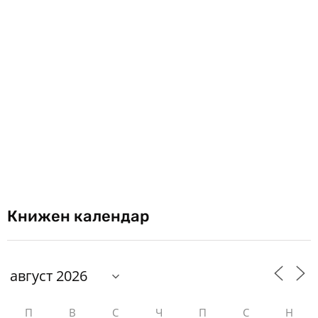
Книжен календар
П
В
С
Ч
П
С
Н