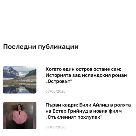
Последни публикации
Когато един остров остане сам:
Историята зад исландския роман
„Островът“
07/08/2026
Първи кадри: Били Айлиш в ролята
на Естер Грийнуд в новия филм
„Стъкленият похлупак“
07/08/2026