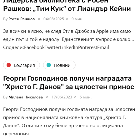
Лидерска библиотека с Росен
Рашков: „Тим Кук“ от Лиандър Кейни
By
Росен Рашков
04/08/2025
9 мин.
За всички е ясно, че след Стив Джобс за Apple има само
един път и той е надолу. Единственият въпрос е колко…
Сподели:FacebookTwitterLinkedInPinterestEmail
България
Новини
Георги Господинов получи наградата
"Христо Г. Данов" за цялостен принос
By
Милена Николова
17/06/2023
5 мин.
Георги Господинов получи голямата награда за цялостен
принос в националната книжовна култура „Христо Г.
Данов”. Отличието му беше връчено на официална
церемония…