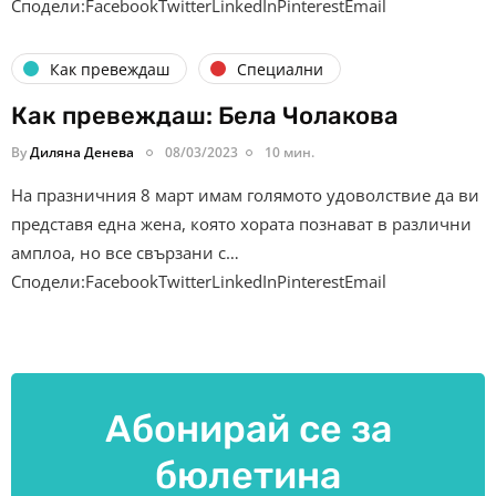
Сподели:FacebookTwitterLinkedInPinterestEmail
Как превеждаш
Специални
Как превеждаш: Бела Чолакова
By
Диляна Денева
08/03/2023
10 мин.
На празничния 8 март имам голямото удоволствие да ви
представя една жена, която хората познават в различни
амплоа, но все свързани с…
Сподели:FacebookTwitterLinkedInPinterestEmail
Абонирай се за
бюлетина