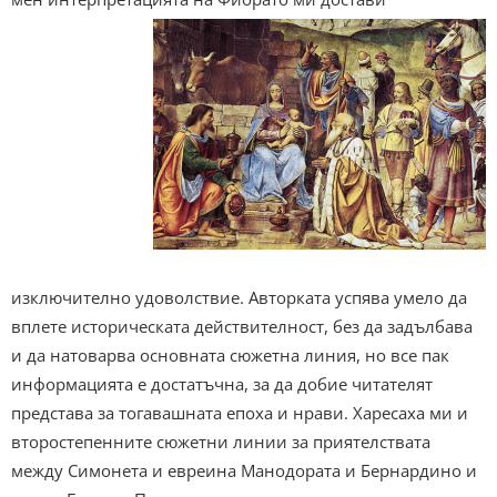
изключително удоволствие. Авторката успява умело да
вплете историческата действителност, без да задълбава
и да натоварва основната сюжетна линия, но все пак
информацията е достатъчна, за да добие читателят
представа за тогавашната епоха и нрави. Харесаха ми и
второстепенните сюжетни линии за приятелствата
между Симонета и евреина Манодората и Бернардино и