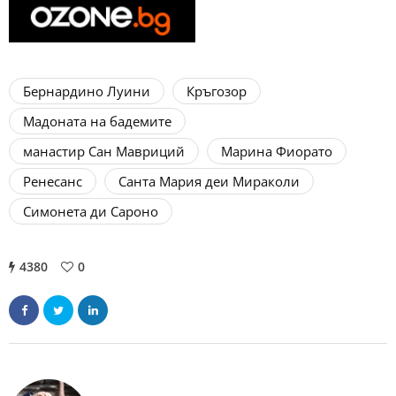
Бернардино Луини
Кръгозор
Мадоната на бадемите
манастир Сан Мавриций
Марина Фиорато
Ренесанс
Санта Мария деи Мираколи
Симонета ди Сароно
4380
0