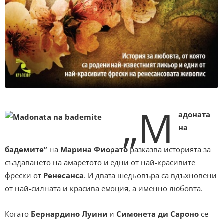
„М
адоната
на
бадемите”
на
Марина Фиорато
разказва историята за
създаването на амаретото и едни от най-красивите
фрески от
Ренесанса
. И двата шедьовъра са вдъхновени
от най-силната и красива емоция, а именно любовта.
Когато
Бернардино Луини
и
Симонета ди Сароно
се