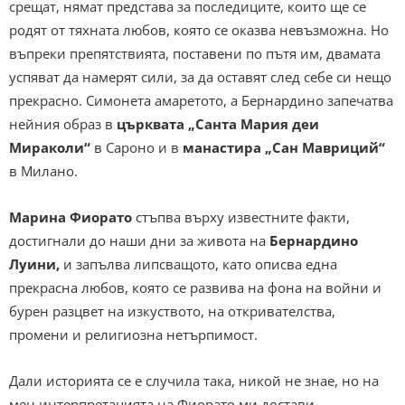
срещат, нямат представа за последиците, които ще се
родят от тяхната любов, която се оказва невъзможна. Но
въпреки препятствията, поставени по пътя им, двамата
успяват да намерят сили, за да оставят след себе си нещо
прекрасно. Симонета амаретото, а Бернардино запечатва
нейния образ в
църквата „Санта Мария деи
Мираколи“
в Сароно и в
манастира
„Сан Мавриций“
в Милано.
Марина Фиорато
стъпва върху известните факти,
достигнали до наши дни за живота на
Бернардино
Луини,
и запълва липсващото, като описва една
прекрасна любов, която се развива на фона на войни и
бурен разцвет на изкуството, на откривателства,
промени и религиозна нетърпимост.
Дали историята се е случила така, никой не знае, но на
мен интерпретацията на Фиорато ми
достави