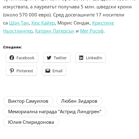
изкуствата, а лауреатът получава 5 млн. шведски крони
(около 570 000 евро). Сред досегашните 17 носители
са
Шон Тан
,
Хюс Кайер
, Морис Сендак,
Кристине
Ньостлингер
,
Катрин Патерсън
и
Мег Рософ
.
Сподели:
Facebook
Twitter
LinkedIn
Pinterest
Email
Виктор Самуилов
Любен Зидаров
Мемориална награда "Астрид Линдгрен"
Юлия Спиридонова