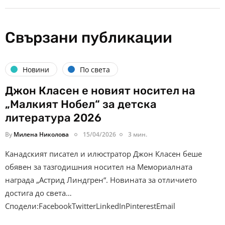
Свързани публикации
Новини
По света
Джон Класен е новият носител на
„Малкият Нобел“ за детска
литература 2026
By
Милена Николова
15/04/2026
3 мин.
Канадският писател и илюстратор Джон Класен беше
обявен за тазгодишния носител на Мемориалната
награда „Астрид Линдгрен“. Новината за отличието
достига до света…
Сподели:FacebookTwitterLinkedInPinterestEmail