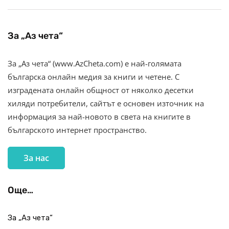
За „Аз чета“
За „Аз чета“ (www.AzCheta.com) е най-голямата
българска онлайн медия за книги и четене. С
изградената онлайн общност от няколко десетки
хиляди потребители, сайтът е основен източник на
информация за най-новото в света на книгите в
българското интернет пространство.
За нас
Още…
За „Аз чета“