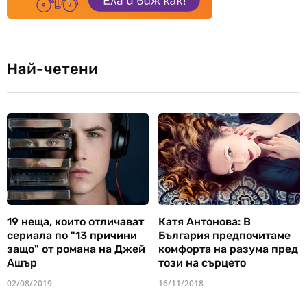
Най-четени
19 неща, които отличават
Катя Антонова: В
сериала по "13 причини
България предпочитаме
защо" от романа на Джей
комфорта на разума пред
Ашър
този на сърцето
02/08/2019
16/11/2018