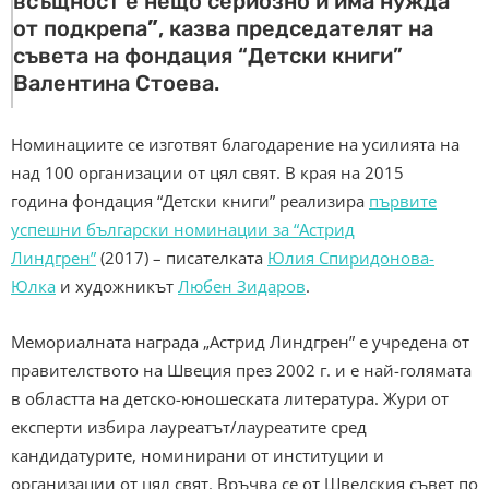
всъщност е нещо сериозно и има нужда
от подкрепа
”
, казва председателят на
съвета на фондация “Детски книги”
Валентина Стоева.
Номинациите се изготвят благодарение на усилията на
над 100 организации от цял свят. В края на 2015
година фондация “Детски книги” реализира
първите
успешни български номинации за “Астрид
Линдгрен”
(2017) – писателката
Юлия Спиридонова-
Юлка
и художникът
Любен Зидаров
.
Мемориалната награда „Астрид Линдгрен” е учредена от
правителството на Швеция през 2002 г. и е най-голямата
в областта на детско-юношеската литература. Жури от
експерти избира лауреатът/лауреатите сред
кандидатурите, номинирани от институции и
организации от цял свят. Връчва се от Шведския съвет по