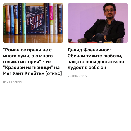
"Роман се прави не с
Давид Фоенкинос:
много думи, а с много
Обичам тихите любови,
голяма история" - из
защото нося достатъчно
"Красиви изгнаници" на
лудост в себе си
Мег Уайт Клейтън [откъс]
28/08/2015
01/11/2019