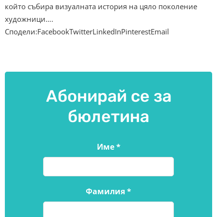
който събира визуалната история на цяло поколение
художници….
Сподели:FacebookTwitterLinkedInPinterestEmail
Абонирай се за
бюлетина
Име
*
Фамилия
*