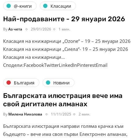
@-книги
Класации
Най-продаваните - 29 януари 2026
By
Аз чета
29/01/2026
1 мин.
Класация на книжарници „Ozone“ – 19 – 25 януари 2026
Класация на книжарници „Сиела“- 19 – 25 януари 2026
Класация на книжарници…
Сподели:FacebookTwitterLinkedInPinterestEmail
България
Новини
Българската илюстрация вече има
свой дигитален алманах
By
Милена Николова
11/11/2025
2 мин.
Българската илюстрация направи голяма крачка към
бъдещето – вече има своя първи Електронен алманах,