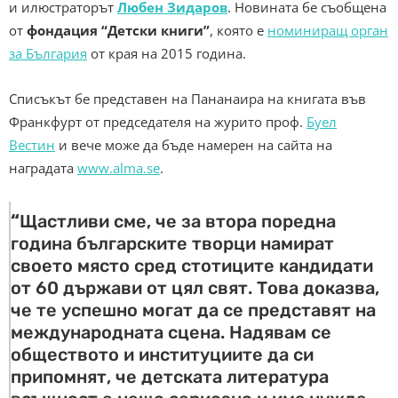
и илюстраторът
Любен Зидаров
. Новината бе съобщена
от
фондация “Детски книги”
, която е
номиниращ орган
за България
от края на 2015 година.
Списъкът бе представен на Пананаира на книгата във
Франкфурт от председателя на журито проф.
Буел
Вестин
и вече може да бъде намерен на сайта на
наградата
www.alma.se
.
“
Щастливи сме, че за втора поредна
година българските творци намират
своето място сред стотиците кандидати
от 60 държави от цял свят. Това доказва,
че те успешно могат да се представят на
международната сцена. Надявам се
обществото и институциите да си
припомнят, че детската литература