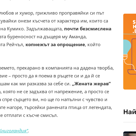
о любов и хумор, грижливо проправяйки си път
увайки онези късчета от характера им, които са
а на Кумико. Задължаващата,
почти безсмислена
та буреносност на дъщеря му Аманда,
ата Рейчъл,
копнежът за опрощение
, който
ремето, прекарано в компанията на дадена творба,
е – просто да я поема в ръцете си и да й се
лушам как ми разказва за себе си.
„Жената жерав”
, която не се задъхва от напрежение, а просто се
а спре сърцето ви, но ще го напълни с чувство и
те нагоре, търсейки ранената птица от легендата,
Най
се отплати с късче смисъл.
Книголандия“
.