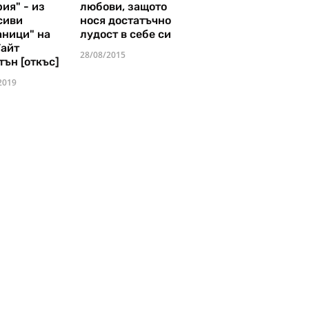
ия" - из
любови, защото
сиви
нося достатъчно
аници" на
лудост в себе си
Уайт
28/08/2015
тън [откъс]
2019