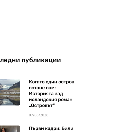
ледни публикации
Когато един остров
остане сам:
Историята зад
исландския роман
„Островът“
07/08/2026
Първи кадри: Били