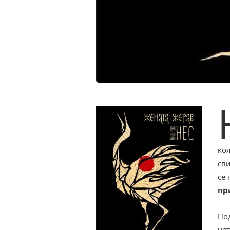
коя
сви
се
пр
По
че