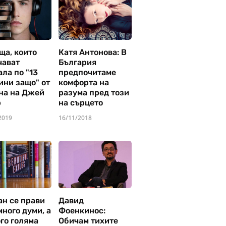
ща, които
Катя Антонова: В
чават
България
ла по "13
предпочитаме
ини защо" от
комфорта на
на на Джей
разума пред този
р
на сърцето
2019
16/11/2018
ан се прави
Давид
много думи, а
Фоенкинос:
го голяма
Обичам тихите