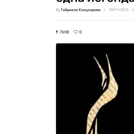
By
Габриела Кожухарова
29/11/2013
7698
0