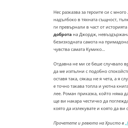
Нес разказва за героите си с мног
надълбоко в тяхната същност, тълк
ги превърнали в част от историят
доброта
на Джордж, невъздържана
безизходната самота на примадон
чувства самата Кумико…
Отдавна не ми се беше случвало в
да ме изпълни с подобно спокойстви
оставя така, сякаш не я чета, а я с
е точно такава топла и уютна книга
лее. Роман приказка, който няма д
ще ви накара честичко да поглежда
която да излекувате и която да ви 
Прочетете и ревюто на Христо в
„