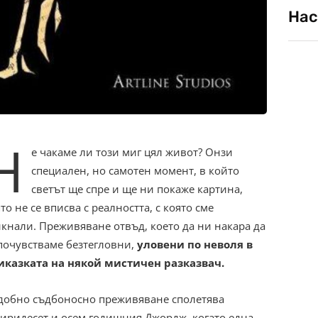
Нас
Н
е чакаме ли този миг цял живот? Онзи
специален, но самотен момент, в който
светът ще спре и ще ни покаже картина,
то не се вписва с реалността, с която сме
кнали. Преживяване отвъд, което да ни накара да
 почувстваме безтегловни,
уловени по неволя в
иказката на някой мистичен разказвач.
добно съдбоносно преживяване сполетява
тиридесет и осем годишния Джордж, когато една