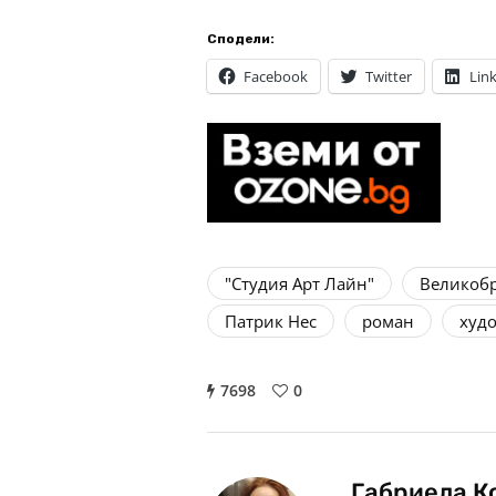
Сподели:
Facebook
Twitter
Lin
"Студия Арт Лайн"
Великоб
Патрик Нес
роман
худ
7698
0
Габриела К