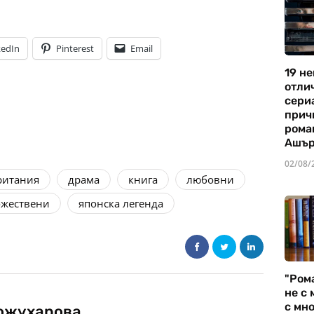
kedIn
Pinterest
Email
19 не
отли
сериа
прич
рома
Ашъ
02/08/
ритания
драма
книга
любовни
ожествени
японска легенда
"Ром
не с 
с мно
ожухарова