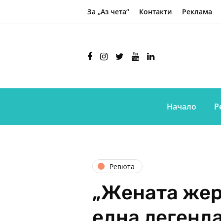
За „Аз чета“
Контакти
Реклама
Начало
Р
Ревюта
„Жената жер
една легенд