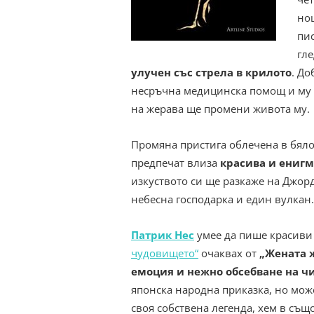
но
пис
гле
улучен със стрела в крилото
. Д
несръчна медицинска помощ и му по
на жерава ще промени живота му.
Промяна пристига облечена в бяло 
предпечат влиза
красива и енигм
изкуството си ще разкаже на Джор
небесна господарка и един вулкан.
Патрик Нес
умее да пише красиви
чудовището“
очаквах от
„Жената 
емоция и нежно обсебване на ч
японска народна приказка, но може
своя собствена легенда, хем в същ