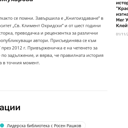
истор
"Кра
изгн
ткакто се помни. Завършила е „Книгоиздаване” в
Мег 
итет „Св. Климент Охридски” и от шест години
Клей
кторка, преводачка и рецензентка за различни
01/11/
амопубликуващи автори. Присъединява се към
” през 2012 г. Привърженичка е на четенето за
е по задължение, и вярва, че правилната история
а в точния момент.
кации
Лидерска библиотека с Росен Рашков