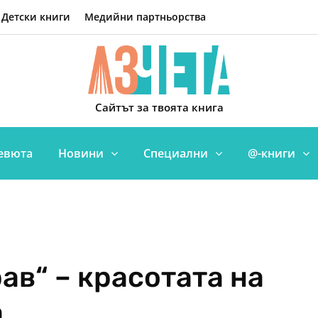
Детски книги
Медийни партньорства
Сайтът за твоята книга
евюта
Новини
Специални
@-книги
ав“ – красотата на
а