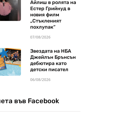
Айлиш в ролята на
Естер Грийнуд в
новия филм
„Стъкленият
похлупак“
07/08/2026
Звездата на НБА
Джейлън Брънсън
дебютира като
детски писател
06/08/2026
чета във Facebook