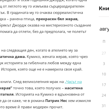
щ от леглото му го измъква сърцераздирателен
Кни
ък. В градината му го очаква сюрреалистична
дка – ранена птица,
прекрасен бял жерав,
обрякът Джордж оказва на мистериозното създание
мага да отлети, без да предполага, че полетът
П
на следващия ден, когато в ателието му за
27
атична дама.
Кумико, жената жерав, която чрез
дж историята за гибелната любов между една
3
 История, която още не е намерила своя край.
10
 книги. След великолепния мрак на
„Часът на
17
жерав”
точно това, което получих –
наситена
итателя
. Историята на Кумико е вдъхновена от
24
 да се каже, че в романа
Патрик Нес
хем измисля
31
ото време й прави модерен прочит.