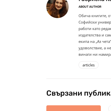
ABOUT AUTHOR
Обича книгите, о
Софийски универс
работи като реда
издателства и с
екипа на „Аз чета
удоволствие, а н
винаги ни намир
articles
Свързани публи