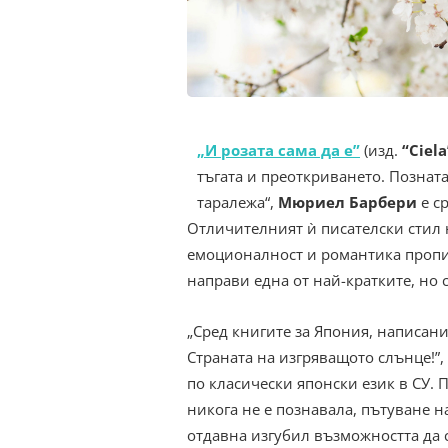
​„И розата сама да е”
(изд.
“Ciela
тъгата и преоткриването. Позната
таралежа“,
Мюриел Барбери
е с
Отличителният ѝ писателски стил
емоционалност и романтика пропива 
направи една от най-кратките, но
„Сред книгите за Япония, написани
Страната на изгряващото слънце!”
по класически японски език в СУ. 
никога не е познавала, пътуване н
отдавна изгубил възможността да с