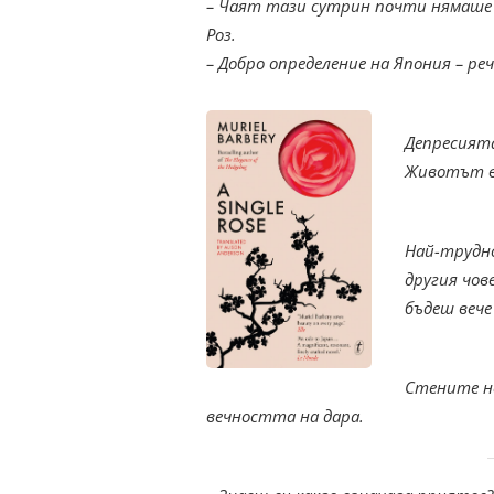
– Чаят тази сутрин почти нямаше в
Роз.
– Добро определение на Япония – ре
Депресията
Животът в 
Най-трудно
другия чов
бъдеш вече
Стените не
вечността на дара.