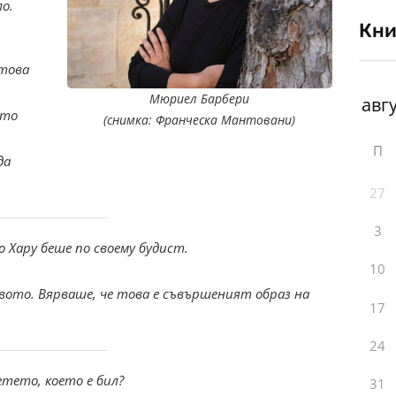
ло.
Кни
атова
Мюриел Барбери
кто
(снимка: Франческа Мантовани)
П
да
27
3
о Хару беше по своему будист.
10
вото. Вярваше, че това е съвършеният образ на
17
24
етето, което е бил?
31