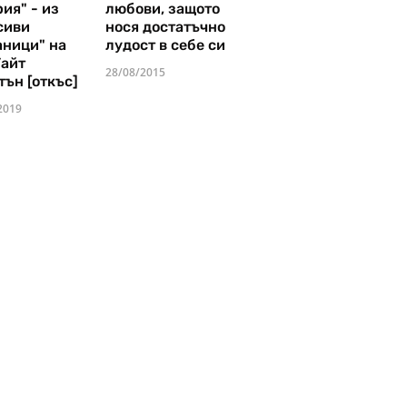
ия" - из
любови, защото
сиви
нося достатъчно
аници" на
лудост в себе си
Уайт
28/08/2015
тън [откъс]
2019