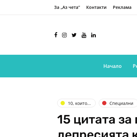
За „Аз чета“
Контакти
Реклама
Начало
Р
10, които...
Специални
15 цитата за
депресията 