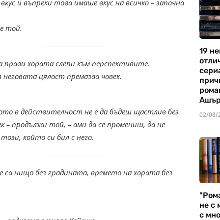
кус и въпреки това имаше вкус на всичко – започна
че той.
19 не
отли
 прави хората слепи към перспективите.
сериа
неговата цялост премазва човек.
прич
рома
Ашъ
то в действителност не е да бъдеш щастлив без
02/08/
ек – продължи той, – ами да се промениш, да не
 този, който си бил с него.
 са нищо без градината, времето на хората без
"Ром
не с 
с мно