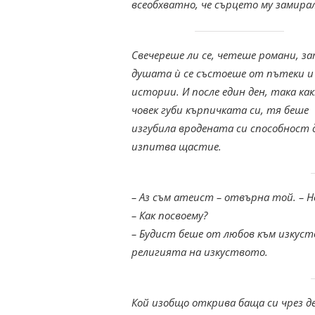
всеобхватно, че сърцето му замира
Свечереше ли се, четеше романи, з
душата ѝ се състоеше от пътеки и
истории. И после един ден, така ка
човек губи кърпичката си, тя беше
изгубила вродената си способност 
изпитва щастие.
– Аз съм атеист – отвърна той. – Н
– Как посвоему?
– Будист беше от любов към изкуст
религията на изкуството.
Кой изобщо открива баща си чрез д