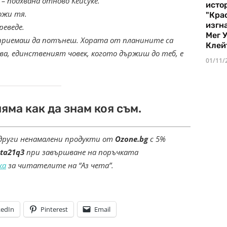
 – подхвана отново Кейсуке.
истор
ложи тя.
"Кра
изгн
преведе.
Мег 
о приемаш да потънеш. Хората от планините са
Клей
хва, единственият човек, когото държиш до теб, е
01/11/
яма как да знам коя съм.
други ненамалени продукти от
Ozone.bg
с 5%
ta21q3
при завършване на поръчката
ка
за читателите на “Аз чета”.
kedIn
Pinterest
Email