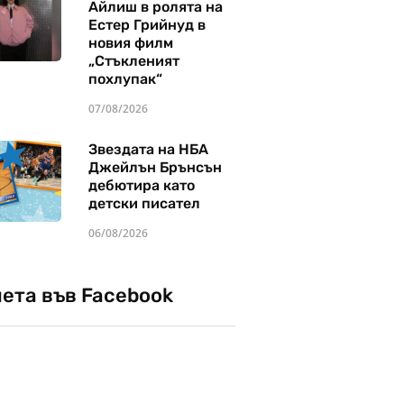
Айлиш в ролята на
Естер Грийнуд в
новия филм
„Стъкленият
похлупак“
07/08/2026
Звездата на НБА
Джейлън Брънсън
дебютира като
детски писател
06/08/2026
чета във Facebook