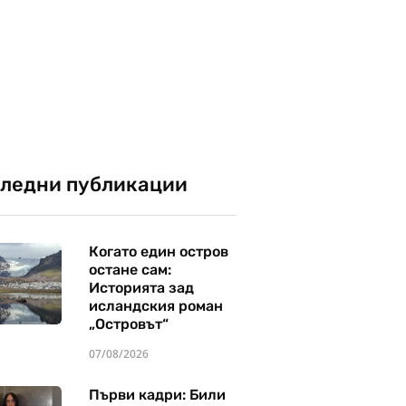
ледни публикации
Когато един остров
остане сам:
Историята зад
исландския роман
„Островът“
07/08/2026
Първи кадри: Били