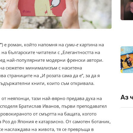
”
) е роман, който напомня на
суми-е
картина на
 на българските читатели с „Елегантността на
ред най-популярните модерни френски автори.
 на сюжетен минимализъм с наситена
страниците на ​​„И розата сама да е”, за да я
 съдържателни книги, които съм откривала.
Аз 
 от неяпонци, тази най-вярно предава духа на
, споделя Братислав Иванов, първи преподавател
Провокираното от смъртта на бащата, когото
а Роз до Япония е катарзисно. От самотен ботаник,
е наслаждава на живота, тя се превръща в