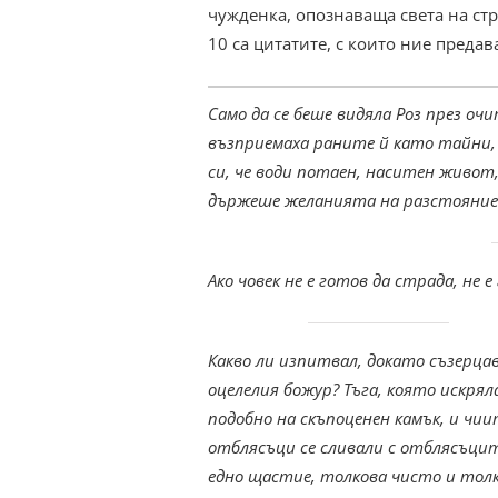
чужденка, опознаваща света на ст
10 са цитатите, с които ние предав
Само да се беше видяла Роз през очи
възприемаха раните й като тайни,
си, че води потаен, наситен живот
държеше желанията на разстояние
Ако човек не е готов да страда, не е
Какво ли изпитвал, докато съзерца
оцелелия божур? Тъга, която искрял
подобно на скъпоценен камък, и чи
отблясъци се сливали с отблясъци
едно щастие, толкова чисто и тол