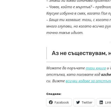
– Знаеш ли какво означава приятел?
– Човек, който е мъртъв? – предпо
Кеусуке избухна в смях, когато Пол 
– Баща ти казваше: този, с когот
много глупави, но когато всичко ру
точно такъв идиот.
Аз не съществувам, н
Можете да поръчате
тази книга
и 
отстъпка, като ползвате код
azche
си. Вижте
всички кодове за отстъп
Сподели:
Facebook
Twitter
Lin