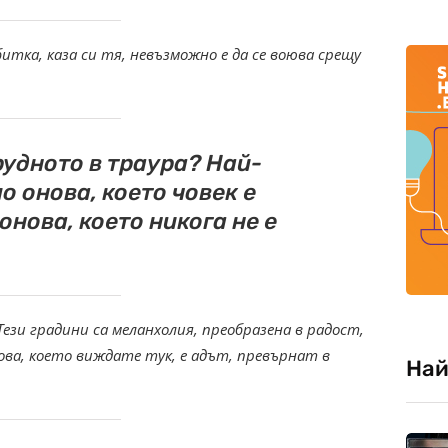
битка, каза си тя, невъзможно е да се воюва срещу
рудното в траура? Най-
о онова, което човек е
онова, което никога не е
ези градини са меланхолия, преобразена в радост,
Това, което виждате тук, е адът, превърнат в
Най