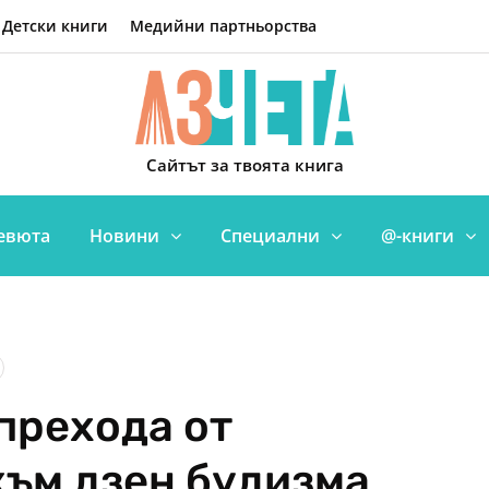
Детски книги
Медийни партньорства
Сайтът за твоята книга
евюта
Новини
Специални
@-книги
 прехода от
към дзен будизма