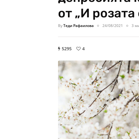
от „И розата 
By
Теди Рафаилова
24/08/2021
3 м
5295
4