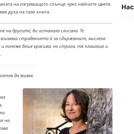
раната на изгряващото слънце чрез нейните цветя.
Нас
аме духа на тази книга.
те на другите, би останала слисана. Те
 взимаха страданието й за сдържаност, мислеха
, и понеже беше красива, но строга, тя плашеше и
.
 готов да живее.
вал
а,
ито
те на
кова