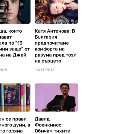
ща, които
Катя Антонова: В
чават
България
ла по "13
предпочитаме
ини защо" от
комфорта на
на на Джей
разума пред този
р
на сърцето
2019
16/11/2018
ан се прави
Давид
много думи, а
Фоенкинос:
го голяма
Обичам тихите