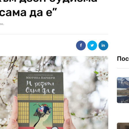
сама да е”
ин.
Пос