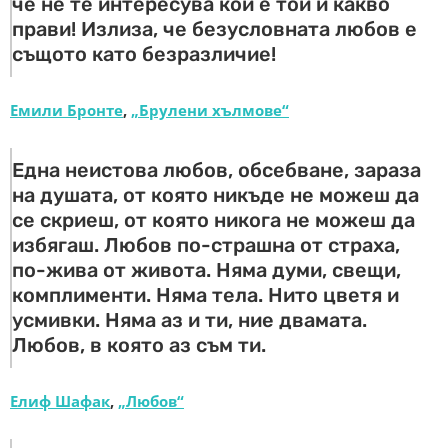
че не те интересува кой е той и какво
прави! Излиза, че безусловната любов е
същото като безразличие!
Емили Бронте
,
„Брулени хълмове“
Една неистова любов, обсебване, зараза
на душата, от която никъде не можеш да
се скриеш, от която никога не можеш да
избягаш. Любов по-страшна от страха,
по-жива от живота. Няма думи, свещи,
комплименти. Няма тела. Нито цветя и
усмивки. Няма аз и ти, ние двамата.
Любов, в която аз съм ти.
Елиф Шафак
,
„Любов“