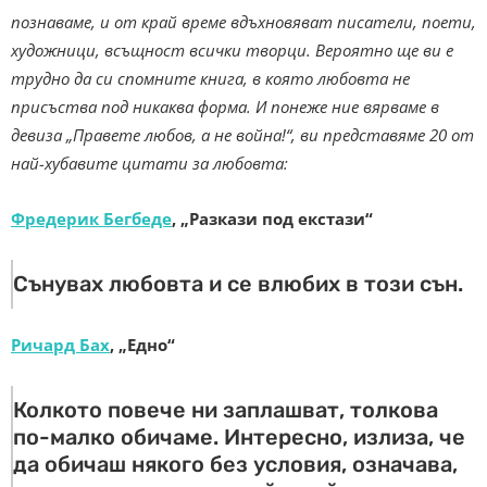
познаваме, и от край време вдъхновяват писатели, поети,
художници, всъщност всички творци.
Вероятно ще ви е
трудно да си спомните книга, в която любовта не
присъства под никаква форма. И понеже ние вярваме в
девиза „Правете любов, а не война!“, ви представяме 20 от
най-хубавите цитати за любовта:
Фредерик Бегбеде
, „Разкази под екстази“
Сънувах любовта и се влюбих в този сън.
Ричард Бах
, „Едно“
Колкото повече ни заплашват, толкова
по-малко обичаме. Интересно, излиза, че
да обичаш някого без условия, означава,