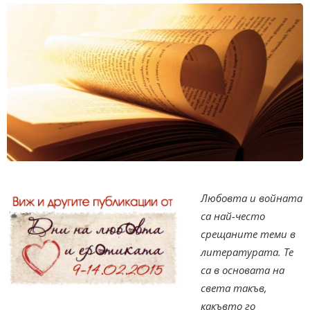
Любовта и войната
са най-често
срещаните теми в
литературата. Те
са в основата на
света такъв,
какъвто го