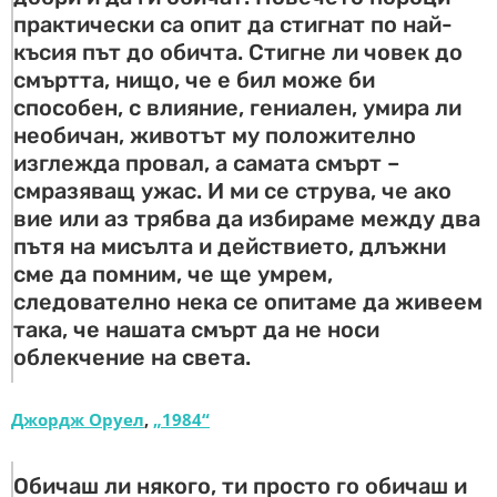
практически са опит да стигнат по най-
късия път до обичта. Стигне ли човек до
смъртта, нищо, че е бил може би
способен, с влияние, гениален, умира ли
необичан, животът му положително
изглежда провал, а самата смърт –
смразяващ ужас. И ми се струва, че ако
вие или аз трябва да избираме между два
пътя на мисълта и действието, длъжни
сме да помним, че ще умрем,
следователно нека се опитаме да живеем
така, че нашата смърт да не носи
облекчение на света.
Джордж Оруел
,
„1984“
Обичаш ли някого, ти просто го обичаш и