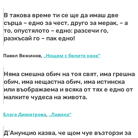
В такова време ти се ще да имаш две
сърца – едно за чест, друго за мерак, – а
то, опустялото – едно: разсечи го,
разкъсай го – пак едно!
Павел Вежинов,
„Нощем с белите коне“
Няма смешна обич на тоя свят, има грешна
обич, има нещастна обич, има истинска
или въображаема и всяка от тях е едно от
малките чудеса на живота.
Блага Димитрова
,
„Лавина“
Д’Анунцио казва, че щом чуе възторзи за