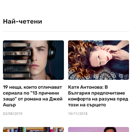
Най-четени
19 неща, които отличават
Катя Антонова: В
сериала по "13 причини
България предпочитаме
защо" от романа на Джей
комфорта на разума пред
Ашър
този на сърцето
02/08/2019
16/11/2018