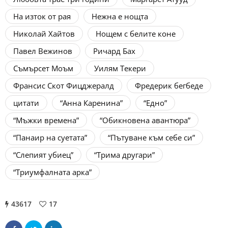
На изток от рая
Нежна е нощта
Николай Хайтов
Нощем с белите коне
Павел Вежинов
Ричард Бах
Съмърсет Моъм
Уилям Текери
Франсис Скот Фицджералд
Фредерик бегбеде
цитати
“Анна Каренина”
“Едно”
“Мъжки времена”
“Обикновена авантюра”
“Панаир на суетата”
“Пътуване към себе си”
“Слепият убиец”
“Трима другари”
“Триумфалната арка”
43617
17