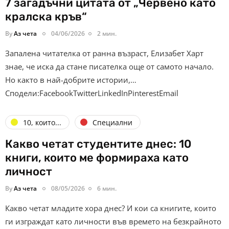
7 загадъчни цитата от „Червено като
кралска кръв“
By
Аз чета
04/06/2026
2 мин.
Запалена читателка от ранна възраст, Елизабет Харт
знае, че иска да стане писателка още от самото начало.
Но както в най-добрите истории,…
Сподели:FacebookTwitterLinkedInPinterestEmail
10, които...
Специални
Какво четат студентите днес: 10
книги, които ме формираха като
личност
By
Аз чета
08/05/2026
6 мин.
Какво четат младите хора днес? И кои са книгите, които
ги изграждат като личности във времето на безкрайното