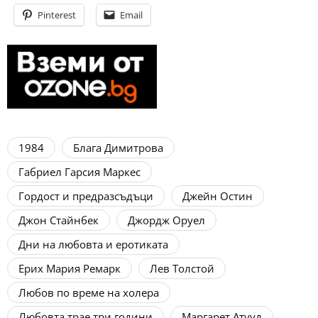
Pinterest
Email
1984
Блага Димитрова
Габриел Гарсия Маркес
Гордост и предразсъдъци
Джейн Остин
Джон Стайнбек
Джордж Оруел
Дни на любовта и еротиката
Ерих Мария Ремарк
Лев Толстой
Любов по време на холера
Любовта трае три години
Маргарет Атууд