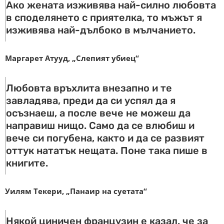
Ако жената изживява най-силно любовта
в споделянето с приятелка, то мъжът я
изживява най-дълбоко в мълчанието.
Маргарет Атууд, „Слепият убиец“
Любовта връхлита внезапно и те
завладява, преди да си успял да я
осъзнаеш, а после вече не можеш да
направиш нищо. Само да се влюбиш и
вече си погубена, както и да се развият
оттук нататък нещата. Поне така пише в
книгите.
Уилям Текери, „Панаир на суетата“
Някой циничен французин е казал, че за