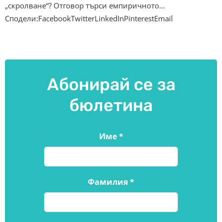
„скролване“? Отговор търси емпиричното…
Сподели:FacebookTwitterLinkedInPinterestEmail
Абонирай се за
бюлетина
Име
*
Фамилия
*