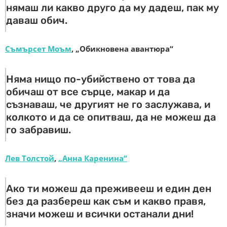
нямаш ли какво друго да му дадеш, пак му
даваш обич.
Съмърсет Моъм
, „Обикновена авантюра“
Няма нищо по-убийствено от това да
обичаш от все сърце, макар и да
съзнаваш, че другият не го заслужава, и
колкото и да се опитваш, да не можеш да
го забравиш.
Лев Толстой
,
„Анна Каренина“
Ако ти можеш да преживееш и един ден
без да разбереш как съм и какво правя,
значи можеш и всички останали дни!