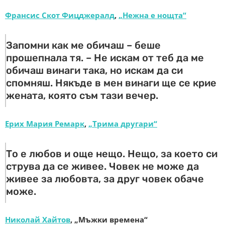
Франсис Скот Фицджералд
,
„Нежна е нощта“
Запомни как ме обичаш – беше
прошепнала тя. – Не искам от теб да ме
обичаш винаги така, но искам да си
спомняш. Някъде в мен винаги ще се крие
жената, която съм тази вечер.
Ерих Мария Ремарк
,
„Трима другари“
То е любов и още нещо. Нещо, за което си
струва да се живее. Човек не може да
живее за любовта, за друг човек обаче
може.
Николай Хайтов
, „Мъжки времена“