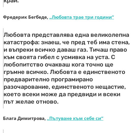
край.
Фредерик Бегбеде,
„Любовта трае три години“
Любовта представлява една великолепна
катастрофа: знаеш, че пред теб има стена,
и въпреки всичко даваш газ. Тичаш право
към своята гибел с усмивка на уста. С
любопитство очакваш кога точно ще
гръмне всичко. Любовта е единственото
предварително програмирано
разочарование, единственото нещастие,
което всеки може да предвиди и всеки
път желае отново.
Блага Димитрова,
„Пътуване към себе си“