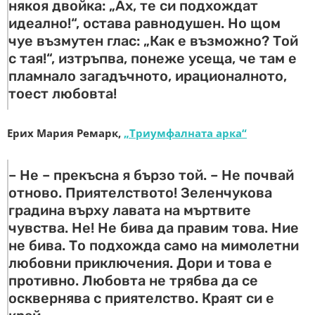
някоя двойка: „Ах, те си подхождат
идеално!“, остава равнодушен. Но щом
чуе възмутен глас: „Как е възможно? Той
с тая!“, изтръпва, понеже усеща, че там е
пламнало загадъчното, ирационалното,
тоест любовта!
Ерих Мария Ремарк,
„Триумфалната арка“
– Не – прекъсна я бързо той. – Не почвай
отново. Приятелството! Зеленчукова
градина върху лавата на мъртвите
чувства. Не! Не бива да правим това. Ние
не бива. То подхожда само на мимолетни
любовни приключения. Дори и това е
противно. Любовта не трябва да се
осквернява с приятелство. Краят си е