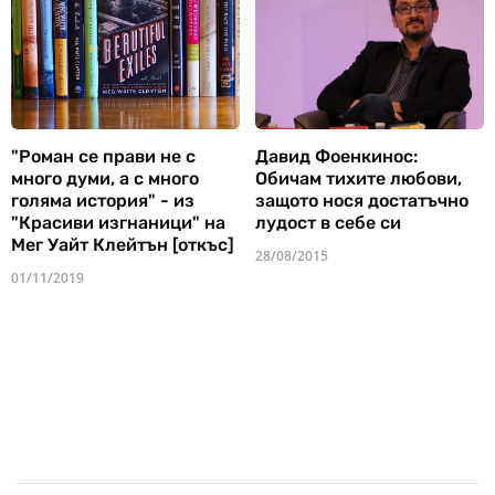
"Роман се прави не с
Давид Фоенкинос:
много думи, а с много
Обичам тихите любови,
голяма история" - из
защото нося достатъчно
"Красиви изгнаници" на
лудост в себе си
Мег Уайт Клейтън [откъс]
28/08/2015
01/11/2019