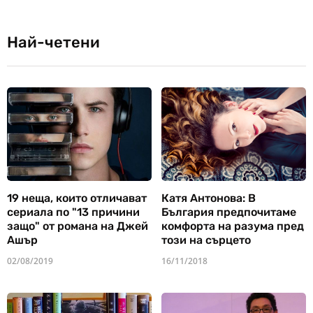
Най-четени
19 неща, които отличават
Катя Антонова: В
сериала по "13 причини
България предпочитаме
защо" от романа на Джей
комфорта на разума пред
Ашър
този на сърцето
02/08/2019
16/11/2018