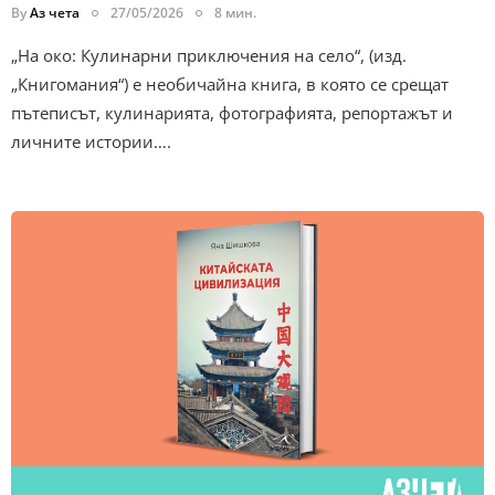
By
Аз чета
27/05/2026
8 мин.
„На око: Кулинарни приключения на село“, (изд.
„Книгомания“) е необичайна книга, в която се срещат
пътеписът, кулинарията, фотографията, репортажът и
личните истории….