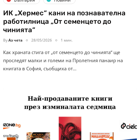
ИК „Хермес“ кани на познавателна
работилница „От семенцето до
чинията“
By
Аз чета
28/05/2026
1 мин.
Как храната стига от „от семенцето до чинията“ ще
проследят малки и големи на Пролетния панаир на
книгата в София, съобщиха от…