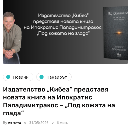
Новини
Панаирът
Издателство „Кибеа“ представя
новата книга на Ипократис
Пападимитракос – „Под кожата на
глада“
By
Аз чета
31/05/2026
6 мин.