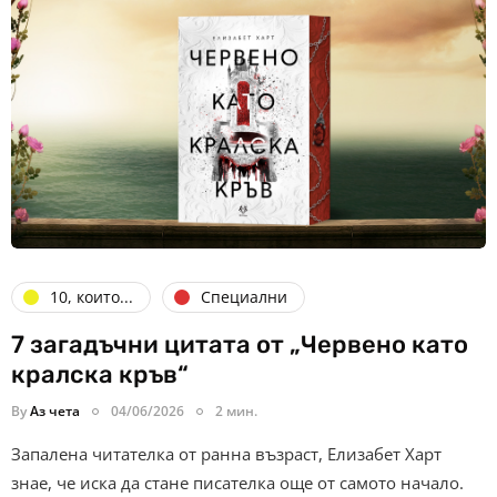
10, които...
Специални
7 загадъчни цитата от „Червено като
кралска кръв“
By
Аз чета
04/06/2026
2 мин.
Запалена читателка от ранна възраст, Елизабет Харт
знае, че иска да стане писателка още от самото начало.