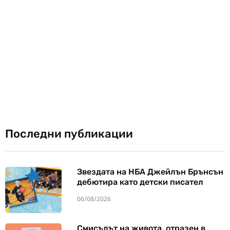
Последни публикации
Звездата на НБА Джейлън Брънсън
дебютира като детски писател
06/08/2026
Смисълът на живота, отразен в