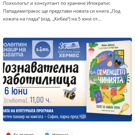
Психологът и консултант по хранене Ипократис
Пападимитракос ще представи новата си книга „Под
кожата на глада“ (изд. „Кибеа“) на 5 юни от…
България
Новини