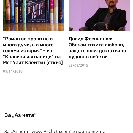
"Роман се прави не с
Давид Фоенкинос:
много думи, а с много
Обичам тихите любови,
голяма история" - из
защото нося достатъчно
"Красиви изгнаници" на
лудост в себе си
Мег Уайт Клейтън [откъс]
28/08/2015
01/11/2019
За „Аз чета“
За „Аз чета“ (www.AzCheta.com) е най-голямата