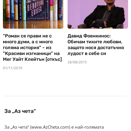
"Роман се прави не с
Давид Фоенкинос:
много думи, а с много
Обичам тихите любови,
голяма история" - из
защото нося достатъчно
"Красиви изгнаници" на
лудост в себе си
Мег Уайт Клейтън [откъс]
28/08/2015
01/11/2019
За „Аз чета“
За „Аз чета“ (www.AzCheta.com) е най-голямата