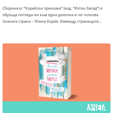
Сборникът “Корейски приказки” (изд. “Изток-Запад”) е
обръща погледа ни към една далечна и не толкова
позната страна – Южна Корея. Измежду страниците…