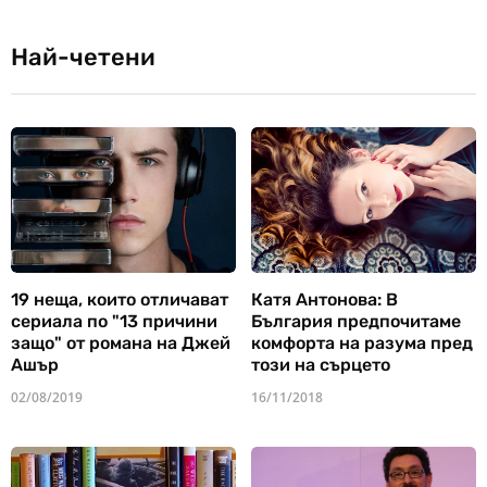
Най-четени
19 неща, които отличават
Катя Антонова: В
сериала по "13 причини
България предпочитаме
защо" от романа на Джей
комфорта на разума пред
Ашър
този на сърцето
02/08/2019
16/11/2018