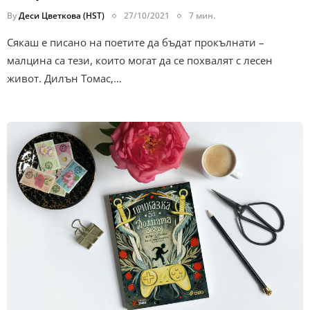
By
Деси Цветкова (HST)
27/10/2021
7 мин.
Сякаш е писано на поетите да бъдат прокълнати –
малцина са тези, които могат да се похвалят с лесен
живот. Дилън Томас,…