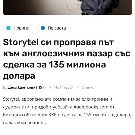
Новини
По света
Storytel си проправя път
към англоезичния пазар със
сделка за 135 милиона
долара
By
Деси Цветкова (HST)
16/11/2021
3 мин.
Storytel, европейската компания за електронни и
аудиокниги, придоби уебсайта Audiobooks.com от
бившия собственик KKR в сделка за 135 милиона долара,
полагайки основи…