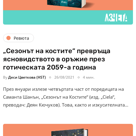
Ревюта
„Сезонът на костите“ превръща
ясновидството в оръжие през
готическата 2059-а година
By
Деси Цветкова (HST)
26/08/2021
4 мин.
През януари излезе четвъртата част от поредицата на
Саманта Шанън, „Сезонът на Костите“ (изд. „Ciela“,
преводач: Деян Кючуков). Това, както и изкусителната…