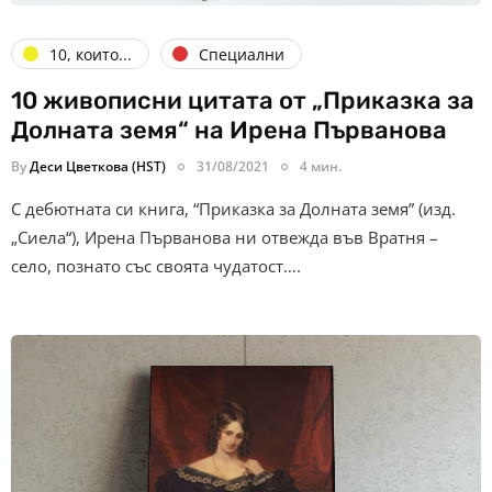
10, които...
Специални
10 живописни цитата от „Приказка за
Долната земя“ на Ирена Първанова
By
Деси Цветкова (HST)
31/08/2021
4 мин.
С дебютната си книга, “Приказка за Долната земя” (изд.
„Сиела“), Ирена Първанова ни отвежда във Вратня –
село, познато със своята чудатост….