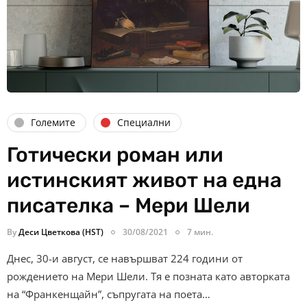
Големите
Специални
Готически роман или
истинският живот на една
писателка – Мери Шели
By
Деси Цветкова (HST)
30/08/2021
7 мин.
Днес, 30-и август, се навършват 224 години от
рождението на Мери Шели. Тя е позната като авторката
на “Франкенщайн”, съпругата на поета…