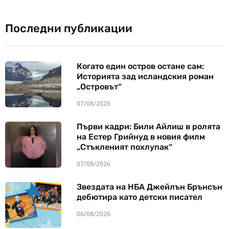
Последни публикации
Когато един остров остане сам:
Историята зад исландския роман
„Островът“
07/08/2026
Първи кадри: Били Айлиш в ролята
на Естер Грийнуд в новия филм
„Стъкленият похлупак“
07/08/2026
Звездата на НБА Джейлън Брънсън
дебютира като детски писател
06/08/2026