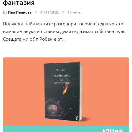
фантазия
By
Ива Иванова
01/11/2025
17 мин.
Понякога най-важните разговори започват едва когато
намалим звука и оставим думите да имат собствен пулс.
Срещата ми с Яп Робен е от…