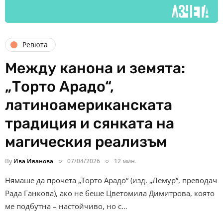
Ревюта
Между канона и земята:
„Торто Арадо“,
латиноамериканската
традиция и сянката на
магическия реализъм
By
Ива Иванова
07/04/2026
12 мин.
Нямаше да прочета „Торто Арадо“ (изд. „Лемур“, преводач
Рада Ганкова), ако не беше Цветомила Димитрова, която
ме подбутна – настойчиво, но с…