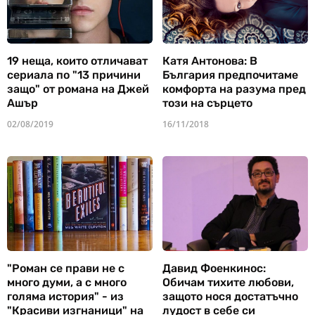
19 неща, които отличават
Катя Антонова: В
сериала по "13 причини
България предпочитаме
защо" от романа на Джей
комфорта на разума пред
Ашър
този на сърцето
02/08/2019
16/11/2018
"Роман се прави не с
Давид Фоенкинос:
много думи, а с много
Обичам тихите любови,
голяма история" - из
защото нося достатъчно
"Красиви изгнаници" на
лудост в себе си