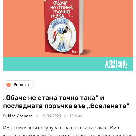
Ревюта
„Обаче не стана точно така“ и
последната поръчка във „Вселената“
By
Ива Иванова
19/06/2026
13 мин.
Има книги, които купуваш, защото си ги чакал. Има
книги, които купуваш, защото авторът вече ти е говорил