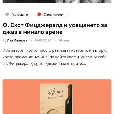
Големите
Специални
Ф. Скот Фицджералд и усещането за
джаз в минало време
By
Ива Иванова
04/03/2026
10 мин.
Има автори, които просто разказват истории, и автори,
които променят начина, по който светът мисли за себе
си. Фицджералд принадлежи към вторите….