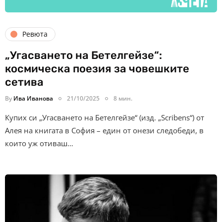
Ревюта
„Угасването на Бетелгейзе“:
космическа поезия за човешките
сетива
By
Ива Иванова
21/10/2025
8 мин.
Купих си „Угасването на Бетелгейзе“ (изд. „Scribens“) от
Алея на книгата в София – един от онези следобеди, в
които уж отиваш…