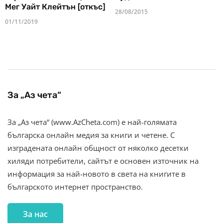
Мег Уайт Клейтън [откъс]
28/08/2015
01/11/2019
За „Аз чета“
За „Аз чета“ (www.AzCheta.com) е най-голямата
българска онлайн медия за книги и четене. С
изградената онлайн общност от няколко десетки
хиляди потребители, сайтът е основен източник на
информация за най-новото в света на книгите в
българското интернет пространство.
За нас