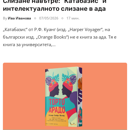
Слизане навътре: "Катабазис" и
интелектуалното слизане в ада
By
Ива Иванова
07/05/2026
17 мин.
„Катабазис“ от Р.Ф. Куанг (изд. „Harper Voyager“, на
български изд. „Orange Books“) не е книга за ада. Тя е
книга за университета,…