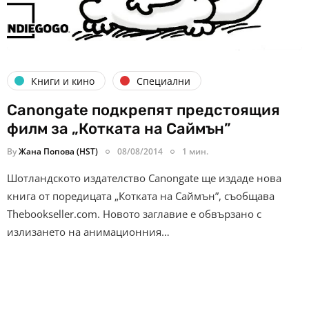
Книги и кино
Специални
Canongate подкрепят предстоящия
филм за „Котката на Саймън”
By
Жана Попова (HST)
08/08/2014
1 мин.
Шотландското издателство Canongate ще издаде нова
книга от поредицата „Котката на Саймън”, съобщава
Thebookseller.com. Новото заглавие е обвързано с
излизането на анимационния…