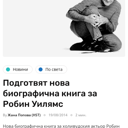
Новини
По света
Подготвят нова
биографична книга за
Робин Уилямс
By
Жана Попова (HST)
19/08/2014
2 мин.
Нова биографична книга за холивудския актьор Робин