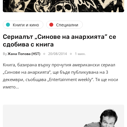
Книги и кино
Специални
Сериалът „Синове на анархията” се
сдобива с книга
By
Жана Попова (HST)
20/08/2014
1 мин.
Книга, базирана върху прочутия американски сериал
„Синове на анархията”, ще бъде публикувана на 3
декември, съобщава „Entertainment weekly”. Тя ще носи
името…