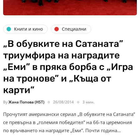
Книги и кино
Специални
„В обувките на Сатаната”
триумфира на наградите
„Еми” в пряка борба с „Игра
на тронове” и „Къща от
карти”
By
Жана Попова (HST)
26/08/2014
3 мин.
Прочутият американски сериал „В обувките на Сатаната”
се превърна в „големия победител” на 66-та церемония
по връчването на наградите „Еми”. Почти година…