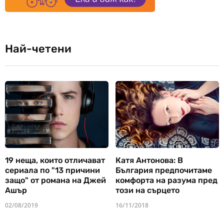
Най-четени
19 неща, които отличават
Катя Антонова: В
сериала по "13 причини
България предпочитаме
защо" от романа на Джей
комфорта на разума пред
Ашър
този на сърцето
02/08/2019
16/11/2018