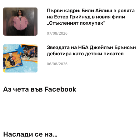
Първи кадри: Били Айлиш в ролята
на Естер Грийнуд в новия филм
„Стъкленият похлупак“
07/08/2026
Звездата на НБА Джейлън Брънсън
дебютира като детски писател
06/08/2026
Аз чета във Facebook
Наслади се на…