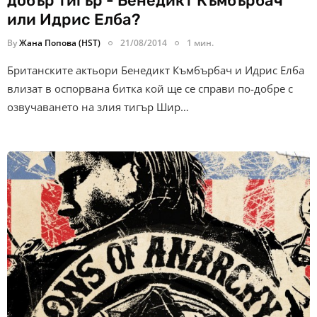
добър тигър - Бенедикт Къмбърбач
или Идрис Елба?
By
Жана Попова (HST)
21/08/2014
1 мин.
Британските актьори Бенедикт Къмбърбач и Идрис Елба
влизат в оспорвана битка кой ще се справи по-добре с
озвучаването на злия тигър Шир…