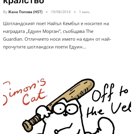
кралство
By
Жана Попова (HST)
19/08/2014
1 мин.
Шотландският поет Найъл Кембъл е носител на
наградата „Едуин Морган”, съобщава The
Guardian. Отличието носи името на един от най-
прочутите шотландски поети Едуин…