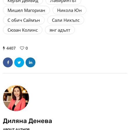
Керън Дейвид
Лабиринтът
Мишел Магориан
Никола Юн
С обич Саймън
Сали Никълс
Сюзан Колинс
янг адълт
4407
0
Диляна Денева
ABOUT AUTHOR