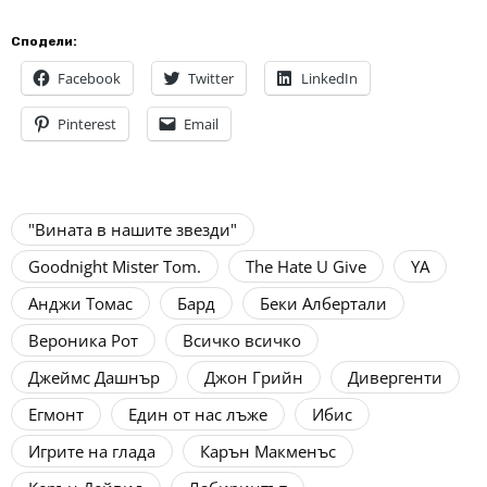
Сподели:
Facebook
Twitter
LinkedIn
Pinterest
Email
"Вината в нашите звезди"
Goodnight Mister Tom.
The Hate U Give
YA
Анджи Томас
Бард
Беки Албертали
Вероника Рот
Всичко всичко
Джеймс Дашнър
Джон Грийн
Дивергенти
Егмонт
Един от нас лъже
Ибис
Игрите на глада
Карън Макменъс