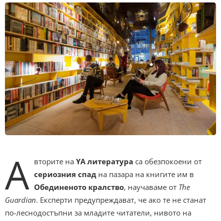
А
вторите на
YA литература
са обезпокоени от
сериозния спад
на пазара на книгите им в
Обединеното кралство
, научаваме от
The
Guardian
. Експерти предупреждават, че ако те не станат
по-леснодостъпни за младите читатели, нивото на