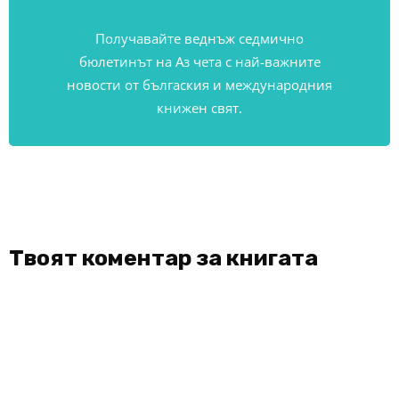
Получавайте веднъж седмично
бюлетинът на Аз чета с най-важните
новости от бългаския и международния
книжен свят.
Твоят коментар за книгата