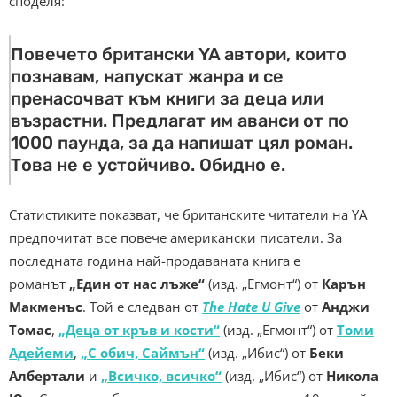
споделя:
Повечето британски YA автори, които
познавам, напускат жанра и се
пренасочват към книги за деца или
възрастни. Предлагат им аванси от по
1000 паунда, за да напишат цял роман.
Това не е устойчиво. Обидно е.
Статистиките показват, че британските читатели на YA
предпочитат все повече американски писатели. За
последната година най-продаваната книга е
романът
„Един от нас лъже“
(изд. „Егмонт“) от
Карън
Макменъс
. Той е следван от
The Hate U Give
от
Анджи
Томас
,
„Деца от кръв и кости“
(изд. „Егмонт“) от
Томи
Адейеми
,
„С обич, Саймън“
(изд. „Ибис“) от
Беки
Албертали
и
„Всичко, всичко“
(изд. „Ибис“) от
Никола