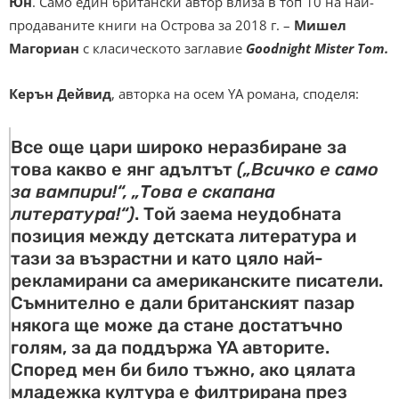
Юн
. Само един британски автор влиза в топ 10 на най-
продаваните книги на Острова за 2018 г. –
Мишел
Магориан
с класическото заглавие
Goodnight Mister Tom
.
Керън Дейвид
, авторка на осем YA романа, споделя:
Все още цари широко неразбиране за
това какво е янг адълтът
(„Всичко е само
за вампири!“, „Това е скапана
литература!“)
. Той заема неудобната
позиция между детската литература и
тази за възрастни и като цяло най-
рекламирани са американските писатели.
Съмнително е дали британският пазар
някога ще може да стане достатъчно
голям, за да поддържа YA авторите.
Според мен би било тъжно, ако цялата
младежка култура е филтрирана през