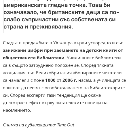
американската гледна точка. Това би
означавало, че британските деца са по-
слабо съпричастни със собствената си
страна и преживявания.
Спадът в продажбите в YA жанра върви успоредно и със
занижени цифри при заемането на детски книги от
обществените библиотеки
. Училищните библиотеки
са в същото затруднено положение. Според тяхната
асоциация във Великобритания абонираните читатели
са намалели с поне
1000
от
2006 г.
насам, а училищата се
опитват да пестят с освобождаването на библиотекарите
си. Според експерти тази тенденция ще окаже
дълготраен ефект върху читателските навици на
населението.
Снимка на публикацията: Time Out