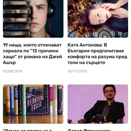
19 неща, които отличават
Катя Антонова: В
сериала по "13 причини
България предпочитаме
защо" от романа на Джей
комфорта на разума пред
Ашър
този на сърцето
02/08/2019
16/11/2018
"Роман се прави не с
Давид Фоенкинос: