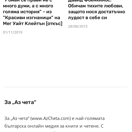
много думи, а с много
Обичам тихите любови,
голяма история" - из
защото нося достатъчно
"Красиви изгнаници" на
лудост в себе си
Мег Уайт Клейтън [откъс]
28/08/2015
01/11/2019
За „Аз чета“
За „Аз чета“ (www.AzCheta.com) е най-голямата
българска онлайн медия за книги и четене. С