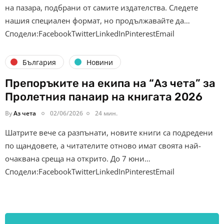
на пазара, подбрани от самите издателства. Следете
нашия специален формат, но продължавайте да…
Сподели:FacebookTwitterLinkedInPinterestEmail
България
Новини
Препоръките на екипа на “Аз чета” за
Пролетния панаир на книгата 2026
By
Аз чета
02/06/2026
24 мин.
Шатрите вече са разпънати, новите книги са подредени
по щандовете, а читателите отново имат своята най-
очаквана среща на открито. До 7 юни…
Сподели:FacebookTwitterLinkedInPinterestEmail