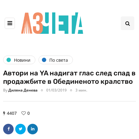
Новини
По света
Автори на YA надигат глас след спад в
продажбите в Обединеното кралство
By
Диляна Денева
01/03/2019
3 мин.
4407
0