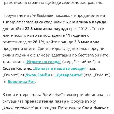
грамотност в страната ще бъде сериозно застрашено.
Проучване на
The Bookseller
показва, че продажбите на
янг адълт заглавия са спаднали с
6.2 милиона
паунда
,
достигайки
22.5 милиона паунда
през 2018 г. Това е
най-ниското ниво за последните
11 години
с
отчетен спад от
26.1%
, който води до
3.3 милиона
продадени книги. Сривът идва след няколко поредни
силни години с филмови адаптации по бестселъри като
трилогията
„Игрите на глада“
(изд. „Екслибрис“) от
Сюзан Колинс
,
„Вината в нашите звезди“
(изд.
„Егмонт“) от
Джон Грийн
и
„Дивергенти“
(изд. „Егмонт“)
от
Вероника Рот
.
В свои интервюта за
The Bookseller
експерти обвиняват за
ситуацията
пренаситения пазар
и фокуса върху
„стойностната“
литература. Писателката
Сали Никълс