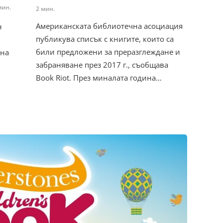
мин.
2 мин.
Американската библиотечна асоциация
н
публикува списък с книгите, които са
били предложени за преразглеждане и
 на
забраняване през 2017 г., съобщава
Book Riot. През миналата година…