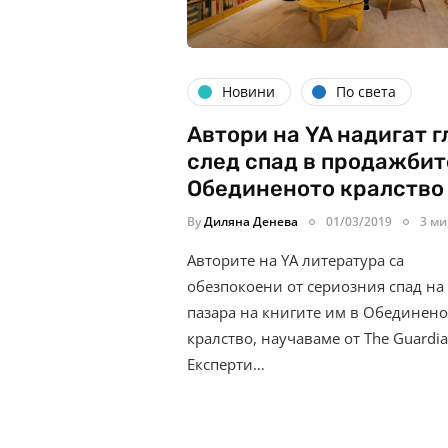
Новини
По света
Автори на YA надигат г
след спад в продажбит
Обединеното кралство
By
Диляна Денева
01/03/2019
3 ми
Авторите на YA литература са
обезпокоени от сериозния спад на
пазара на книгите им в Обединено
кралство, научаваме от The Guardia
Експерти…