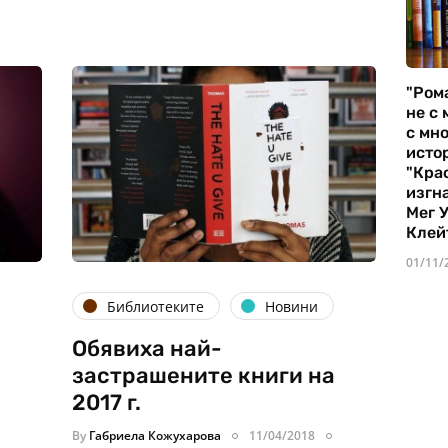
"Ром
не с 
с мно
истор
"Кра
изгн
Мег 
Клей
01/11/
Библиотеките
Новини
Обявиха най-
застрашените книги на
2017 г.
By
Габриела Кожухарова
11/04/2018