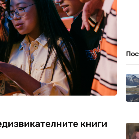
Пос
редизвикателните книги