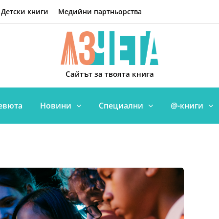
Детски книги
Медийни партньорства
Сайтът за твоята книга
евюта
Новини
Специални
@-книги