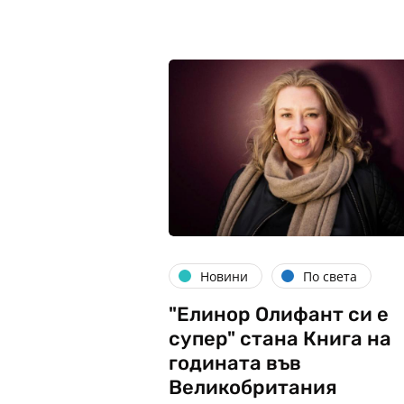
Новини
По света
"Елинор Олифант си е
супер" стана Книга на
годината във
Великобритания