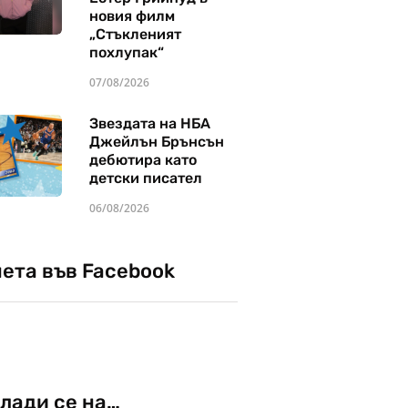
новия филм
„Стъкленият
похлупак“
07/08/2026
Звездата на НБА
Джейлън Брънсън
дебютира като
детски писател
06/08/2026
чета във Facebook
лади се на…