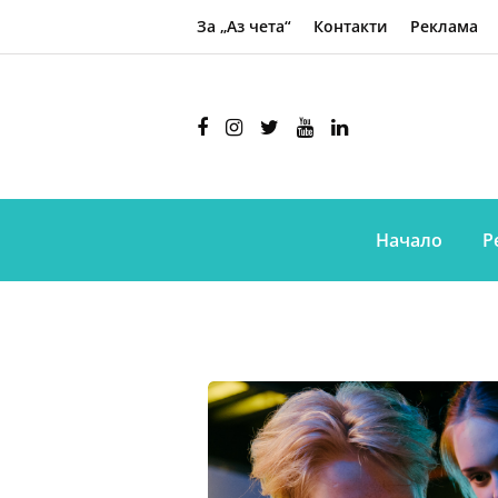
За „Аз чета“
Контакти
Реклама
Начало
Р