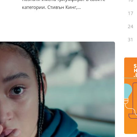
категории. Стивън Кинг,…
17
24
31