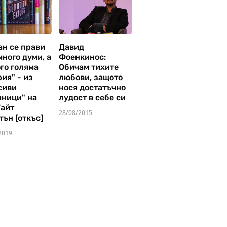
ан се прави
Давид
много думи, а
Фоенкинос:
го голяма
Обичам тихите
ия" - из
любови, защото
сиви
нося достатъчно
аници" на
лудост в себе си
Уайт
28/08/2015
тън [откъс]
2019