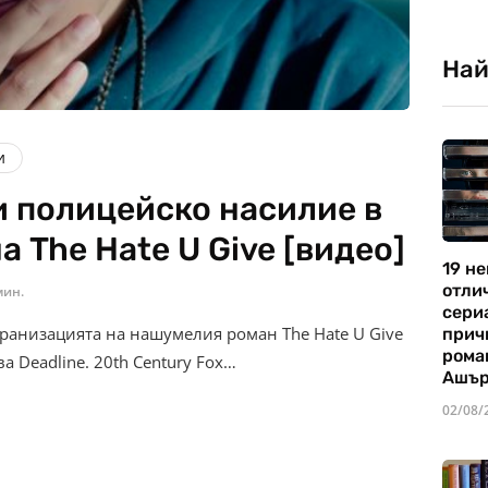
Най
и
 полицейско насилие в
а The Hate U Give [видео]
19 не
отли
мин.
сериа
ранизацията на нашумелия роман The Hate U Give
прич
рома
а Deadline. 20th Century Fox…
Ашъ
02/08/