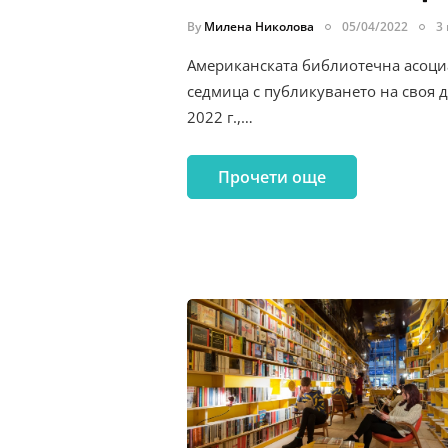
By
Милена Николова
05/04/2022
3
Американската библиотечна асоци
седмица с публикуването на своя 
2022 г.,…
Прочети още