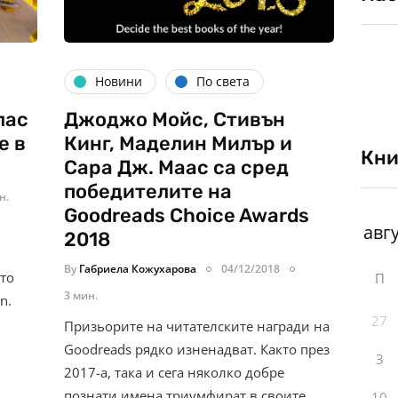
Новини
По света
лас
Джоджо Мойс, Стивън
е в
Кинг, Маделин Милър и
Кни
Сара Дж. Маас са сред
победителите на
н.
Goodreads Choice Awards
2018
By
Габриела Кожухарова
04/12/2018
то
П
3 мин.
n.
27
Призьорите на читателските награди на
Goodreads рядко изненадват. Както през
3
2017-а, така и сега няколко добре
познати имена триумфират в своите
10