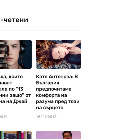
-четени
ща, които
Катя Антонова: В
чават
България
ла по "13
предпочитаме
ини защо" от
комфорта на
на на Джей
разума пред този
р
на сърцето
2019
16/11/2018