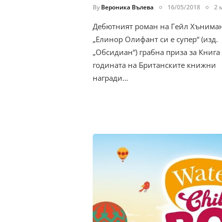
By
Вероника Вълева
16/05/2018
2 
Дебютният роман на Гейл Хънима
„Елинор Олифант си е супер“ (изд.
„Обсидиан“) грабна приза за Книга
годината на Британските книжни
награди…