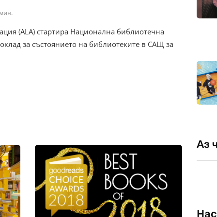
 мин.
ация (АLA) стартира Национална библиотечна
доклад за състоянието на библиотеките в САЩ за
Аз 
Нас