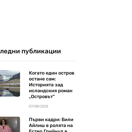
ледни публикации
Когато един остров
остане сам:
Историята зад
исландския роман
„Островът“
07/08/2026
Първи кадри: Били
Айлиш в ролята на
Естер Грийнуд в