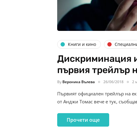
Книги и кино
Специалн
Дискриминация и
първия трейлър н
By
Вероника Вълева
26/06/2018
2 
Първият официален трейлър на ек
от Анджи Томас вече е тук, съобщав
Прочети още