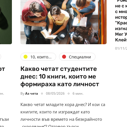
"Ром
не с 
с мно
истор
"Кра
изгн
Мег 
Клей
01/11/
10, които...
Специални
от
Какво четат студентите
днес: 10 книги, които ме
формираха като личност
ин.
By
Аз чета
08/05/2026
6 мин.
Какво четат младите хора днес? И кои са
книгите, които ги изграждат като
тъзи
личности във времето на безкрайното
то
„скролване“? Отговор търси