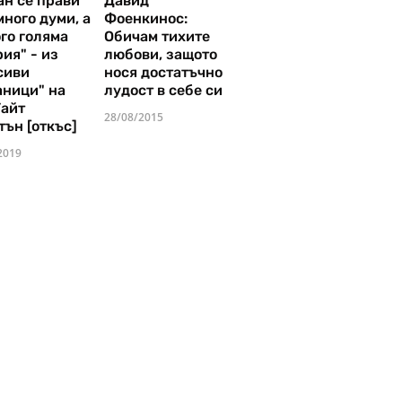
ан се прави
Давид
много думи, а
Фоенкинос:
го голяма
Обичам тихите
ия" - из
любови, защото
сиви
нося достатъчно
аници" на
лудост в себе си
Уайт
28/08/2015
тън [откъс]
2019