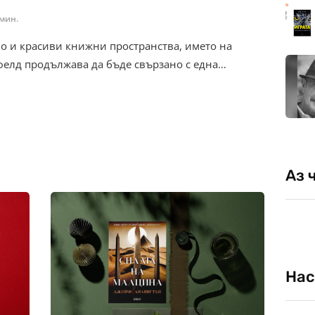
 мин.
тво и красиви книжни пространства, името на
фелд продължава да бъде свързано с една…
Аз 
Нас