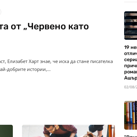
та от „Червено като
19 не
отли
сериа
т, Елизабет Харт знае, че иска да стане писателка
прич
най-добрите истории,…
рома
Ашъ
02/08/