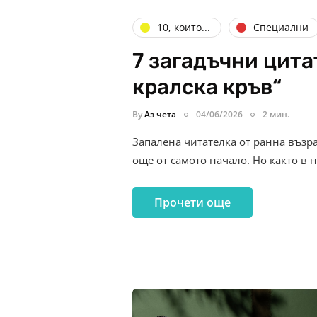
10, които...
Специални
7 загадъчни цита
кралска кръв“
By
Аз чета
04/06/2026
2 мин.
Запалена читателка от ранна възрас
още от самото начало. Но както в 
Прочети още