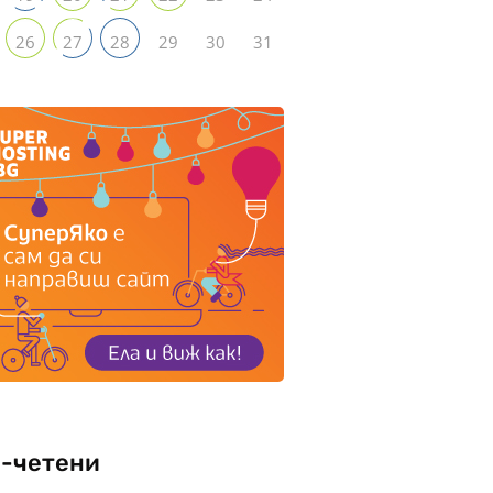
29
30
31
26
27
28
-четени