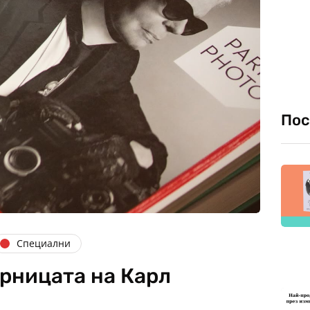
Пос
Специални
арницата на Карл