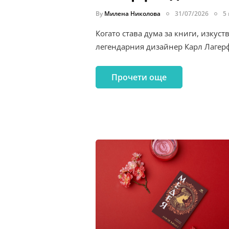
By
Милена Николова
31/07/2026
5
Когато става дума за книги, изкус
легендарния дизайнер Карл Лагер
Прочети още