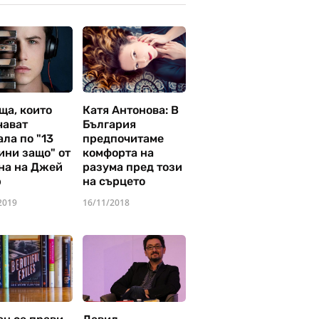
ща, които
Катя Антонова: В
чават
България
ла по "13
предпочитаме
ини защо" от
комфорта на
на на Джей
разума пред този
р
на сърцето
2019
16/11/2018