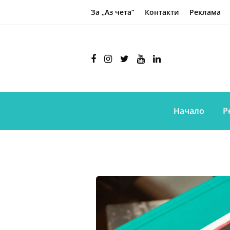
За „Аз чета“
Контакти
Реклама
Начало
Р