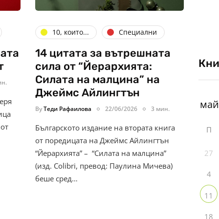
10, които...
Специални
ната
14 цитата за вътрешната
Кни
т
сила от “Йерархията:
Силата на малцина” на
ин.
Джеймс Айлингтън
еря
By
Теди Рафаилова
22/06/2026
3 мин.
ица
 от
Българското издание на втората книга
П
от поредицата на Джеймс Айлингтън
27
“Йерархията” – “Силата на малцина”
(изд. Colibri, превод: Паулина Мичева)
4
беше сред…
11
18