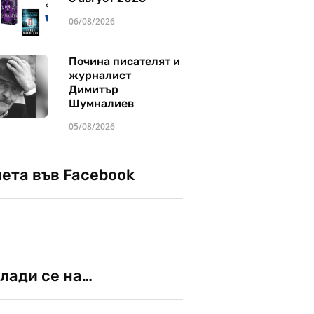
06/08/2026
Почина писателят и
журналист
Димитър
Шумналиев
05/08/2026
чета във Facebook
лади се на…