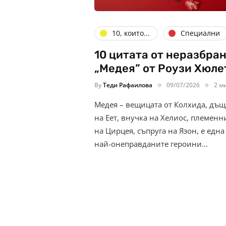
10, които...
Специални
10 цитата от неразбра
„Медея” от Роузи Хюле
By
Теди Рафаилова
09/07/2026
2 м
Медея – вещицата от Колхида, дъщ
на Еет, внучка на Хелиос, племенн
на Цирцея, съпруга на Язон, е една
най-онеправданите героини…