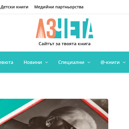
Детски книги
Медийни партньорства
Сайтът за твоята книга
евюта
Новини
Специални
@-книги