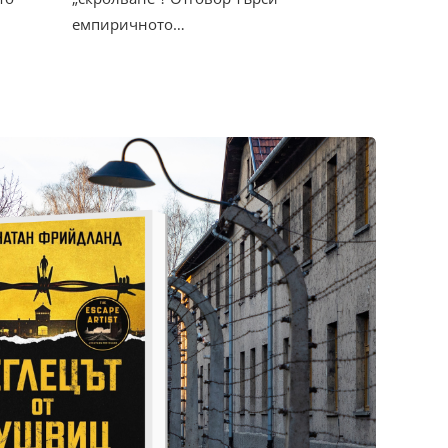
емпиричното…