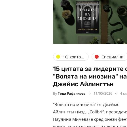
10, които...
Специални
15 цитата за лидерите 
"Волята на мнозина" на
Джеймс Айлингтън
By
Теди Рафаилова
11/05/2026
4 м
“Волята на мнозина” от Джеймс
Айлингтън (изд. „Colibri“, преводач:
Паулина Мичева) е сред онези фен
книги, които успяват да пленят как