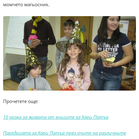
момчето магьосник.
Прочетете още:
10 урока за живота от книгите за Хари Потър
Поредицата за Хари Потър през очите на различните