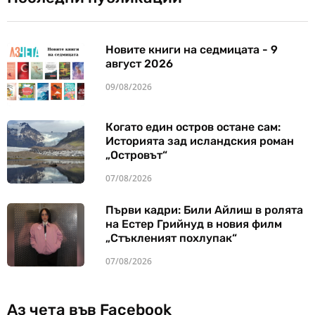
Новите книги на седмицата - 9
август 2026
09/08/2026
Когато един остров остане сам:
Историята зад исландския роман
„Островът“
07/08/2026
Първи кадри: Били Айлиш в ролята
на Естер Грийнуд в новия филм
„Стъкленият похлупак“
07/08/2026
Аз чета във Facebook