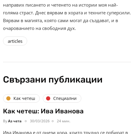
направих писането и четенето на истории моя най-
голяма страст. Днес вярвам в хората и техните суперсили.
Вярвам в магията, която сами могат да създават, и в
очарованието на свободния дух.
articles
Свързани публикации
Как четеш
Специални
Как четеш: Ива Иванова
By
Аз чета
30/03/2026
24 мин.
Ива Иванова е от онези хора, които трудно се побират в