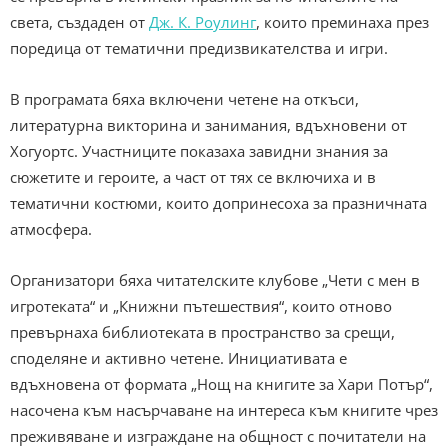
света, създаден от
Дж. К. Роулинг
, които преминаха през
поредица от тематични предизвикателства и игри.
В програмата бяха включени четене на откъси,
литературна викторина и занимания, вдъхновени от
Хогуортс. Участниците показаха завидни знания за
сюжетите и героите, а част от тях се включиха и в
тематични костюми, които допринесоха за празничната
атмосфера.
Организатори бяха читателските клубове „Чети с мен в
игротеката“ и „Книжни пътешествия“, които отново
превърнаха библиотеката в пространство за срещи,
споделяне и активно четене. Инициативата е
вдъхновена от формата „Нощ на книгите за Хари Потър“,
насочена към насърчаване на интереса към книгите чрез
преживяване и изграждане на общност с почитатели на