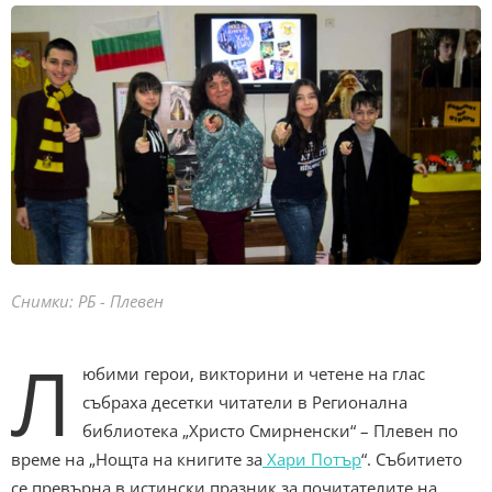
Снимки: РБ - Плевен
Л
юбими герои, викторини и четене на глас
събраха десетки читатели в Регионална
библиотека „Христо Смирненски“ – Плевен по
време на „Нощта на книгите за
Хари Потър
“. Събитието
се превърна в истински празник за почитателите на