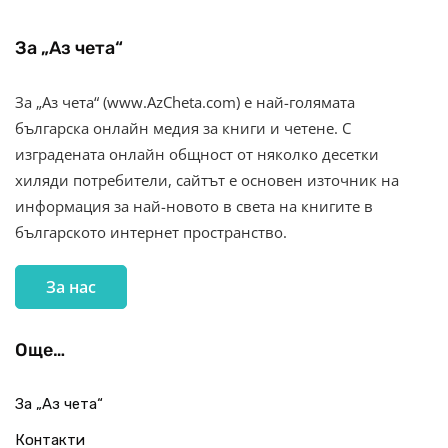
За „Аз чета“
За „Аз чета“ (www.AzCheta.com) е най-голямата
българска онлайн медия за книги и четене. С
изградената онлайн общност от няколко десетки
хиляди потребители, сайтът е основен източник на
информация за най-новото в света на книгите в
българското интернет пространство.
За нас
Още…
За „Аз чета“
Контакти