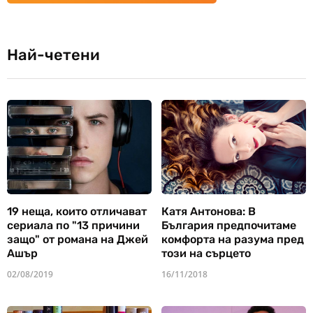
Най-четени
19 неща, които отличават
Катя Антонова: В
сериала по "13 причини
България предпочитаме
защо" от романа на Джей
комфорта на разума пред
Ашър
този на сърцето
02/08/2019
16/11/2018