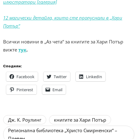
илюстратори [галерия]
12 магически детайла, които сте пропуснали в „Хари
Потър“
Всички новини в „Аз чета“ за книгите за Хари Потър
вижте
тук
.
Сподели:
Facebook
Twitter
LinkedIn
Pinterest
Email
Дж. К. Роулинг
книгите за Хари Потър
Регионална библиотека „Христо Смирненски“ –
Плевен