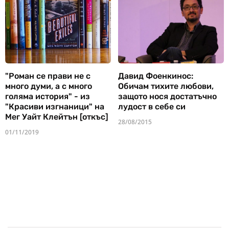
"Роман се прави не с
Давид Фоенкинос:
много думи, а с много
Обичам тихите любови,
голяма история" - из
защото нося достатъчно
"Красиви изгнаници" на
лудост в себе си
Мег Уайт Клейтън [откъс]
28/08/2015
01/11/2019