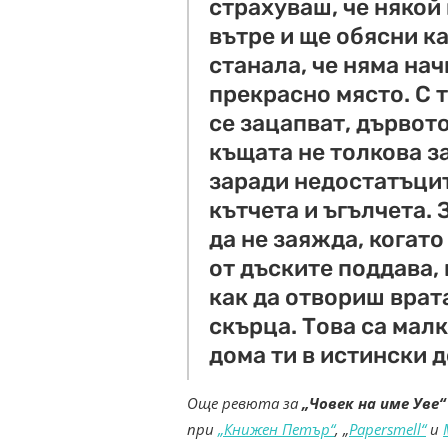
страхуваш, че някой
вътре и ще обясни к
станала, че няма на
прекрасно място. С 
се зацапват, дървот
къщата не толкова з
заради недостатъцит
кътчета и ъгълчета.
да не заяжда, когато
от дъските поддава, 
как да отвориш врата
скърца. Това са мал
дома ти в истински д
Още ревюта за
„Човек на име Уве“
при
„Книжен Петър“
, „
Papersmell“
и