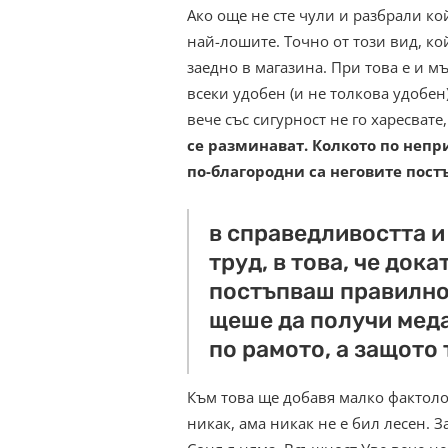
Ако още не сте чули и разбрали кой
най-лошите. Точно от този вид, ко
заедно в магазина. При това е и мъ
всеки удобен (и не толкова удобен)
вече със сигурност не го харесвате
се разминават. Колкото по непр
по-благородни са неговите пост
в справедливостта и
труд, в това, че дока
постъпваш правилно.
щеше да получи меда
по рамото, а защото 
Към това ще добавя малко фактоло
никак, ама никак не е бил лесен. З