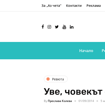
За „Аз чета“
Контакти
Реклама
Начало
Р
Ревюта
Уве, човекът
By
Преслава Колева
01/09/2014
5 м