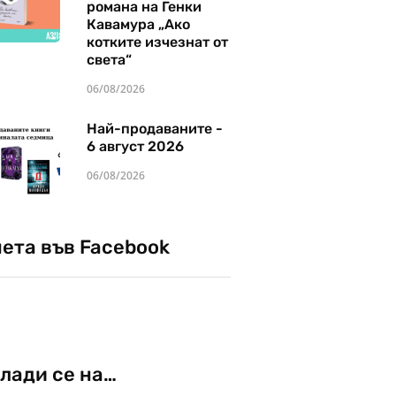
романа на Генки
Кавамура „Ако
котките изчезнат от
света“
06/08/2026
Най-продаваните -
6 август 2026
06/08/2026
чета във Facebook
лади се на…