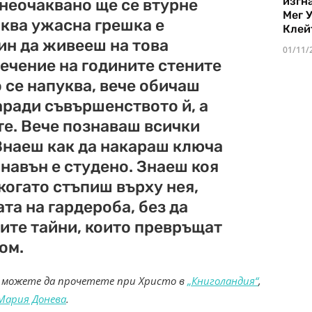
изгн
 неочаквано ще се втурне
Мег 
аква ужасна грешка е
Клей
чин да живееш на това
01/11/
течение на годините стените
о се напуква, вече обичаш
аради съвършенството й, а
е. Вече познаваш всички
 Знаеш как да накараш ключа
 навън е студено. Знаеш коя
когато стъпиш върху нея,
та на гардероба, без да
ките тайни, които превръщат
ом.
можете да прочетете при Христо в
„Книголандия“
,
Мария Донева
.