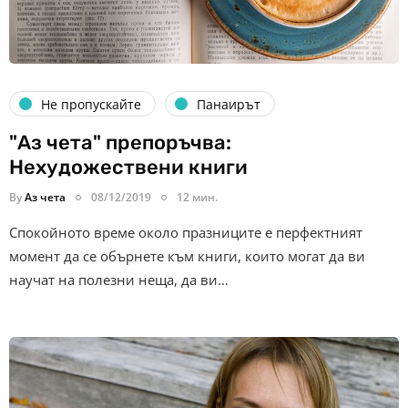
Не пропускайте
Панаирът
"Аз чета" препоръчва:
Нехудожествени книги
By
Аз чета
08/12/2019
12 мин.
Спокойното време около празниците е перфектният
момент да се обърнете към книги, които могат да ви
научат на полезни неща, да ви…