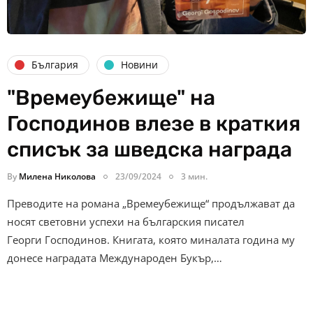
България
Новини
"Времеубежище" на
Господинов влезе в краткия
списък за шведска награда
By
Милена Николова
23/09/2024
3 мин.
Преводите на романа „Времеубежище“ продължават да
носят световни успехи на българския писател
Георги Господинов. Книгата, която миналата година му
донесе наградата Международен Букър,…