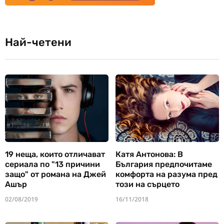
Най-четени
19 неща, които отличават
Катя Антонова: В
сериала по "13 причини
България предпочитаме
защо" от романа на Джей
комфорта на разума пред
Ашър
този на сърцето
02/08/2019
16/11/2018