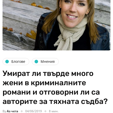
Блогове
Мнения
Умират ли твърде много
жени в криминалните
романи и отговорни ли са
авторите за тяхната съдба?
By
Аз чета
04/06/2019
8 мин.