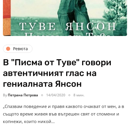
Ревюта
В "Писма от Туве" говори
автентичният глас на
гениалната Янсон
By
Петрана Петрова
14/04/2020
8 мин.
„Спазвам поведение и правя каквото очакват от мен, а в
същото време живея във вътрешен свят от спомени и
копнежи, които никой…