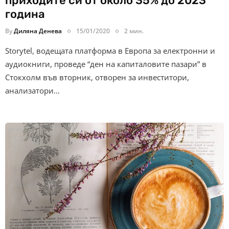
приходите си от около 35% до 2023
година
By
Диляна Денева
15/01/2020
2 мин.
Storytel, водещата платформа в Европа за електронни и
аудиокниги, проведе “ден на капиталовите пазари” в
Стокхолм във вторник, отворен за инвеститори,
анализатори…