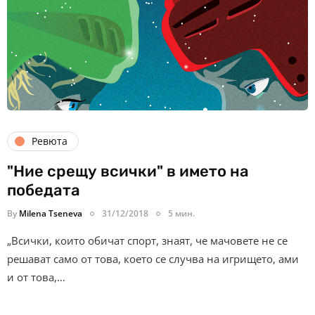
Ревюта
"Ние срещу всички" в името на
победата
By
Milena Tseneva
31/12/2018
5 мин.
„Всички, които обичат спорт, знаят, че мачовете не се
решават само от това, което се случва на игрището, ами
и от това,…