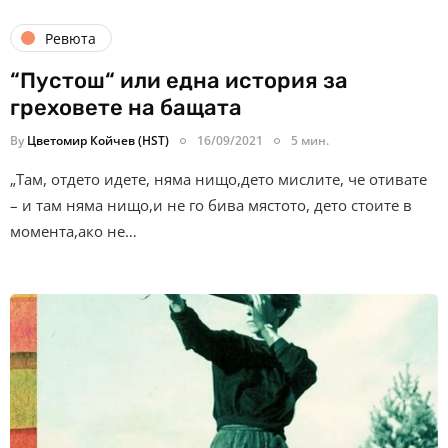
Ревюта
“Пустош“ или една история за
греховете на бащата
By
Цветомир Койчев (HST)
16/09/2021
5 мин.
„Там, отдето идете, няма нищо,дето мислите, че отивате
– и там няма нищо,и не го бива мястото, дето стоите в
момента,ако не…