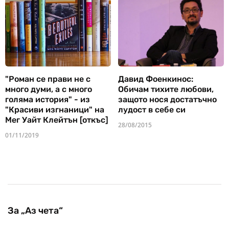
"Роман се прави не с
Давид Фоенкинос:
много думи, а с много
Обичам тихите любови,
голяма история" - из
защото нося достатъчно
"Красиви изгнаници" на
лудост в себе си
Мег Уайт Клейтън [откъс]
28/08/2015
01/11/2019
За „Аз чета“