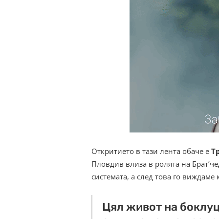
Откритието в тази лента обаче е
Т
Пловдив влиза в ролята на Брат’че
системата, а след това го виждаме
Цял живот на боклуц