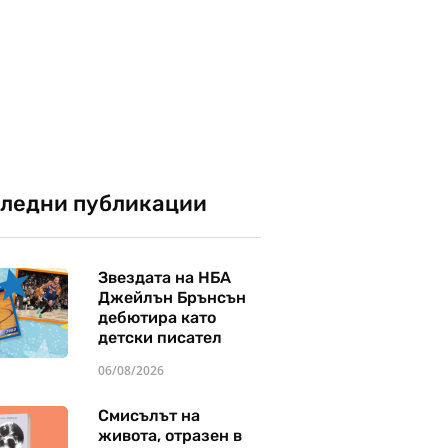
ледни публикации
Звездата на НБА
Джейлън Брънсън
дебютира като
детски писател
06/08/2026
Смисълът на
живота, отразен в