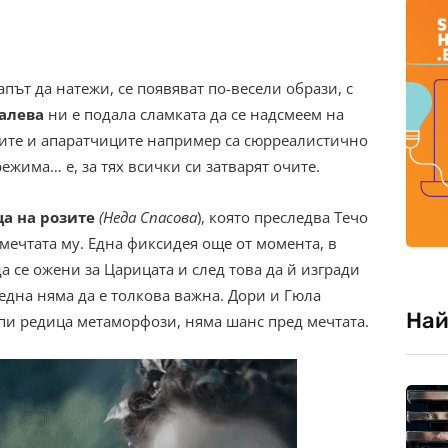
път да натежи, се появяват по-весели образи, с
алева
ни е подала сламката да се надсмеем на
лите и апаратчиците например са сюрреалистично
режима… е, за тях всички си затварят очите.
а на розите
(Неда Спасова
), която преследва Течо
мечтата му. Една фиксидея още от момента, в
а се ожени за Царицата и след това да й изгради
една няма да е толкова важна. Дори и Гюла
Най
рпи редица метаморфози, няма шанс пред мечтата.