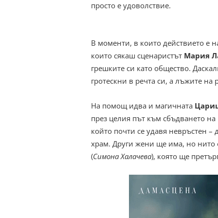
просто е удоволствие.
В моменти, в които действието е на
които сякаш сценаристът
Мария Л
грешките си като общество. Даска
гротескни в речта си, а лъжите на 
На помощ идва и магичната
Цариц
през целия път към сбъдването на 
който почти се удавя невръстен – д
храм. Други жени ще има, но нито 
(
Симона Халачева
), която ще претъ