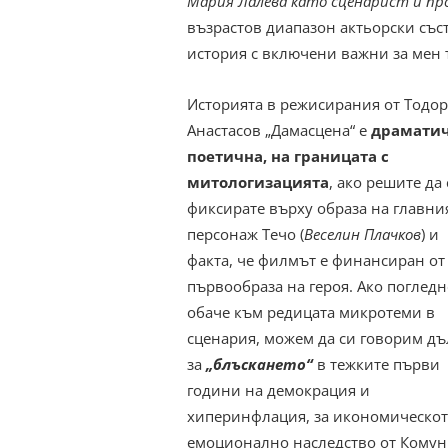
Мария Лалева като сценарист и пр
възрастов диапазон актьорски съст
история с включени важни за мен 
Историята в режисирания от Тодор
Анастасов „Дамасцена“ е
драматич
поетична, на границата с
митологизацията
, ако решите да 
фиксирате върху образа на главни
персонаж Течо (
Веселин Плачков
) и
факта, че филмът е финансиран от
първообраза на героя. Ако погледн
обаче към редицата микротеми в
сценария, можем да си говорим дъ
за
„блъскането“
в тежките първи
години на демокрация и
хиперинфлация, за икономическот
емоционално наследство от Комуни