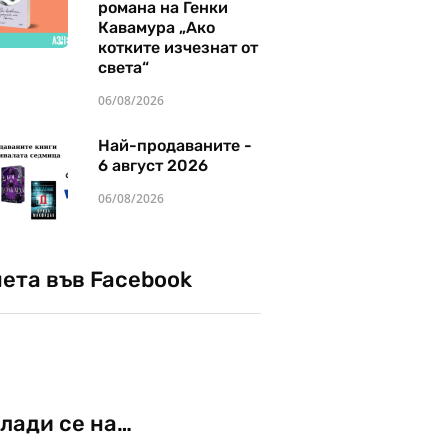
романа на Генки
Кавамура „Ако
котките изчезнат от
света“
06/08/2026
Най-продаваните -
6 август 2026
06/08/2026
чета във Facebook
лади се на…