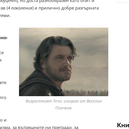
одуцент
), но доста разнообразен като опит и
ав (
4 поколения
) и прилично добре разгърната
теми.
но-
се
я
ете
лго
Възрастният Течо, изигран от Веселин
Плачков
о и
Кни
зма, за вътрешните ни прегради, за