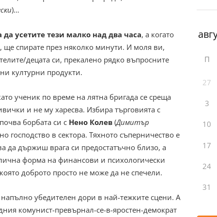
ески
)…
 да усетите тези малко над два часа
, а когато
е, ще спирате през няколко минути. И моля ви,
П
дителите/децата си, прекалено рядко въпросните
дни културни продукти.
27
като ученик по време на лятна бригада се среща
3
вички и не му харесва. Избира търговията с
почва борбата си с
Нено Колев
(
Димитър
10
но господство в сектора. Тяхното съперничество е
17
ва да държиш врага си предостатъчно близо, а
злична форма на финансови и психологически
24
която доброто просто не може да не спечели.
31
 напълно убедителен дори в най-тежките сцени. А
адния комунист-превърнал-се-в-яростен-демократ