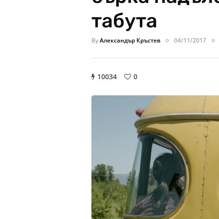
табута
By
Александър Кръстев
04/11/2017
10034
0