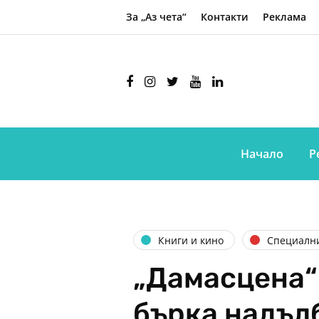
За „Аз чета“
Контакти
Реклама
Начало
Р
Книги и кино
Специалн
„Дамасцена“ 
бърка надълб