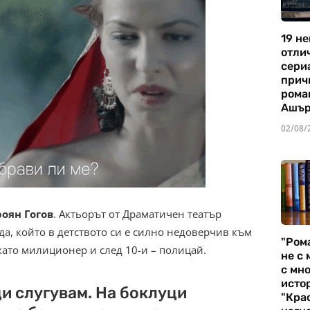
19 не
отли
сериа
прич
рома
Ашъ
02/08/
роян Гогов
. Актьорът от Драматичен театър
да, който в детството си е силно недоверчив към
"Ром
 като милиционер и след 10-и – полицай.
не с 
с мно
истор
и слугувам. На боклуци
"Кра