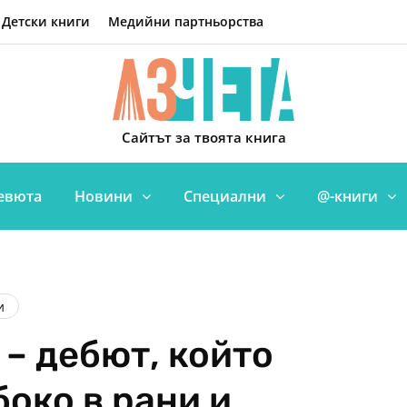
Детски книги
Медийни партньорства
Сайтът за твоята книга
евюта
Новини
Специални
@-книги
и
– дебют, който
око в рани и