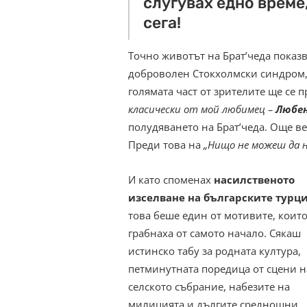
слугувах едно време
сега!
Точно животът на Брат’чеда показв
доброволен Стокхолмски синдром, 
голямата част от зрителите ще се п
класически от мой любимец –
Любе
полудяването на Брат’чеда. Още ве
Преди това на
„Нищо не можеш да н
И като споменах
насилственото
изселване на българските турц
това беше един от мотивите, коит
грабнаха от самото начало. Сякаш
истинско табу за родната култура,
петминутната поредица от сцени н
селското събрание, набезите на
милицията и дългите среднощни