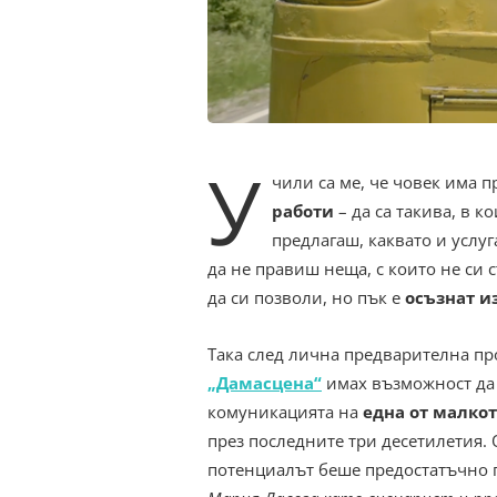
У
чили са ме, че човек има 
работи
– да са такива, в к
предлагаш, каквато и услуг
да не правиш неща, с които не си с
да си позволи, но пък е
осъзнат и
Така след лична предварителна п
„Дамасцена“
имах възможност да 
комуникацията на
една от малко
през последните три десетилетия.
потенциалът беше предостатъчно г