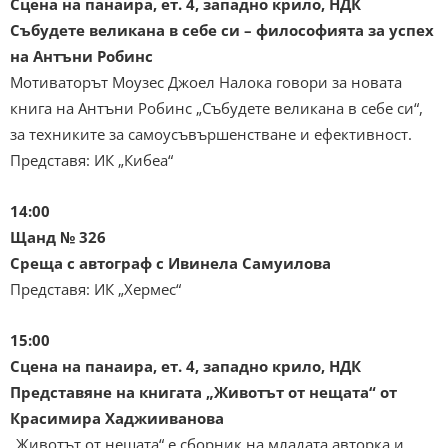
Сцена на панаира, ет. 4, западно крило, НДК
Събудете великана в себе си – философията за успех
на Антъни Робинс
Мотиваторът Моузес Джоел Налока говори за новата
книга на Антъни Робинс „Събудете великана в себе си“,
за техниките за самоусъвършенстване и ефективност.
Представя: ИК „Кибеа“
14:00
Щанд № 326
Среща с автограф с Ивинела Самуилова
Представя: ИК „Хермес“
15:00
Сцена на панаира, ет. 4, западно крило, НДК
Представяне на книгата „Животът от нещата“ от
Красимира Хаджииванова
„Животът от нещата“ е сборник на младата авторка и