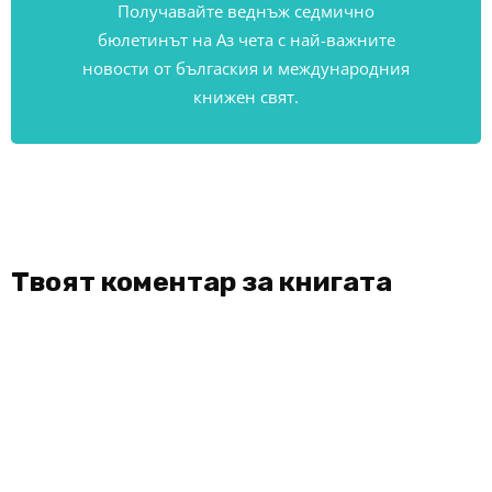
Получавайте веднъж седмично
бюлетинът на Аз чета с най-важните
новости от бългаския и международния
книжен свят.
Твоят коментар за книгата