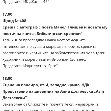
Представя: ИК „Жанет 45“
17:00
Щанд № 408
Среща с автограф с поета Манол Глишев и новата му
поетична книга „Зибелингски хроники“
Тази книга проследява малка част от чудните
пътешествия по суша и море, авантюрите, срещите,
разговорите и картините на забележителния холандски
художник и мореплавател Зибо ван Силвенс.
Представя: Издателство „Ерго“
18:00
Сцена на панаира, ет. 4, западно крило, НДК
Представяне на дневника на Анна Достоевска „Аз и
Достоевски“
Захвърлен от близките и познатите си, неразбран и
нещастен, научаваме какъв всъщност е истинският