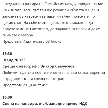
представи в разгара на Софийския международен панаир
на книгата. Този път той ще разшири обхвата и ще ни
запознае с интересни загадки и тайни, пръснати по
целия свят. На събитието ще имате възможност да
получите личен автограф, да задавате въпроси и да се
снимате с автора.
Представя: Издателство 03 books
15:30
Щанд № 325
Среща с автограф с Виктор Самуилов
Любимият детски поет и неговите палави стихотворения
в традиционната среща с автограф.
Представя: ИК „Жанет 45“
16:00
Сцена на панаира, ет. 4, западно крило, НДК