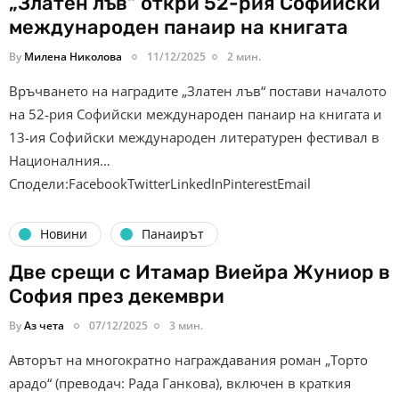
„Златен лъв“ откри 52-рия Софийски
международен панаир на книгата
By
Милена Николова
11/12/2025
2 мин.
Връчването на наградите „Златен лъв“ постави началото
на 52-рия Софийски международен панаир на книгата и
13-ия Софийски международен литературен фестивал в
Националния…
Сподели:FacebookTwitterLinkedInPinterestEmail
Новини
Панаирът
Две срещи с Итамар Виейра Жуниор в
София през декември
By
Аз чета
07/12/2025
3 мин.
Авторът на многократно награждавания роман „Торто
арадо“ (преводач: Рада Ганкова), включен в краткия