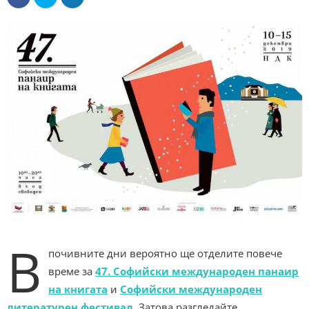
В
почивните дни вероятно ще отделите повече
време за
47. Софийски международен панаир
на книгата
и
Софийски международен
литературен фестивал
. Затова разгледайте