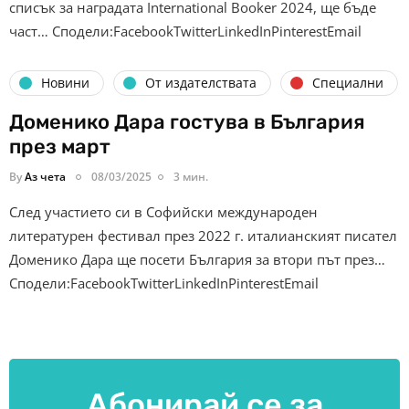
списък за наградата International Booker 2024, ще бъде
част… Сподели:FacebookTwitterLinkedInPinterestEmail
Новини
От издателствата
Специални
Доменико Дара гостува в България
през март
By
Аз чета
08/03/2025
3 мин.
След участието си в Софийски международен
литературен фестивал през 2022 г. италианският писател
Доменико Дара ще посети България за втори път през…
Сподели:FacebookTwitterLinkedInPinterestEmail
Абонирай се за