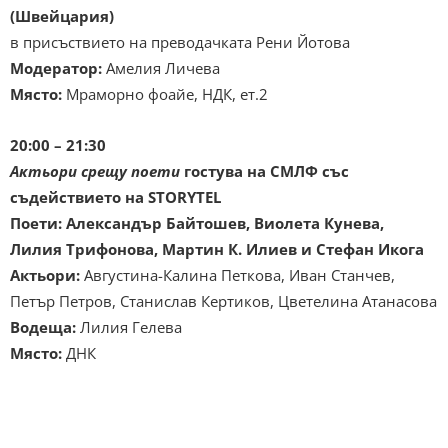
(Швейцария)
в присъствието на преводачката Рени Йотова
Модератор:
Амелия Личева
Място:
Мраморно фоайе, НДК, ет.2
20:00 – 21:30
Актьори срещу поети
гостува на СМЛФ със
съдействието на
STORYTEL
Поети:
Александър Байтошев
,
Виолета Кунева
,
Лилия Трифонова,
Мартин К. Илиев
и
Стефан Икога
Актьори:
Августина-Калина Петкова, Иван Станчев,
Петър Петров, Станислав Кертиков, Цветелина Атанасова
Водеща:
Лилия Гелева
Място:
ДНК