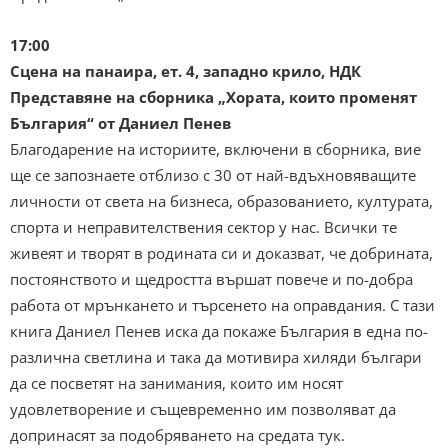
17:00
Сцена на панаира, ет. 4, западно крило, НДК
Представяне на сборника „Хората, които променят
България“ от Даниел Пенев
Благодарение на историите, включени в сборника, вие
ще се запознаете отблизо с 30 от най-вдъхновяващите
личности от света на бизнеса, образованието, културата,
спорта и неправителствения сектор у нас. Всички те
живеят и творят в родината си и доказват, че добрината,
постоянството и щедростта вършат повече и по-добра
работа от мрънкането и търсенето на оправдания. С тази
книга Даниел Пенев иска да покаже България в една по-
различна светлина и така да мотивира хиляди българи
да се посветят на занимания, които им носят
удовлетворение и същевременно им позволяват да
допринасят за подобряването на средата тук.