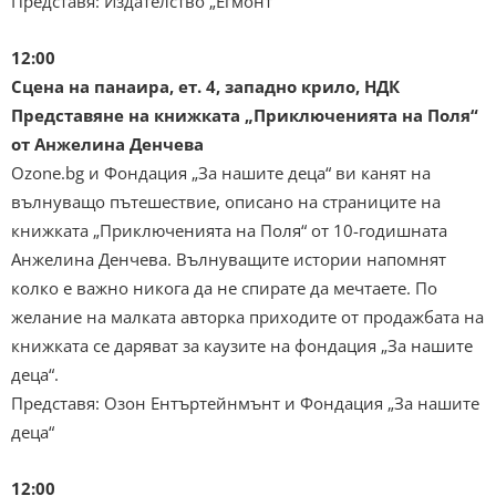
Представя: Издателство „Егмонт“
12:00
Сцена на панаира, ет. 4, западно крило, НДК
Представяне на книжката „Приключенията на Поля“
от Анжелина Денчева
Оzone.bg и Фондация „За нашите деца“ ви канят на
вълнуващо пътешествие, описано на страниците на
книжката „Приключенията на Поля“ от 10-годишната
Анжелина Денчева. Вълнуващите истории напомнят
колко е важно никога да не спирате да мечтаете. По
желание на малката авторка приходите от продажбата на
книжката се даряват за каузите на фондация „За нашите
деца“.
Представя: Озон Ентъртейнмънт и Фондация „За нашите
деца“
12:00