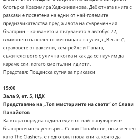
блогърка Красимира Хаджииванова. Дебютната книга с
разкази е посветена на едни от най-големите
предизвикателства пред живота на съвременния
българин – качването и пътуването в автобус 72,
взимането на колет от митницата на улица „Веслец”,
страховете от ваксини, кемтрейлс и Папата,
съжителството с улична котка и как да се научим да
караме ски, когато сме пълни идиоти.
Представя: Пощенска кутия за приказки
15:00
Зала 9, ет. 5, НДК
Представяне на „Топ мистериите на света“ от Слави
Панайотов
За втора поредна година един от най-популярните
български инфлуенсъри – Слави Панайотов, по-известен
като The Clashers, е подготвил нова книга, която да