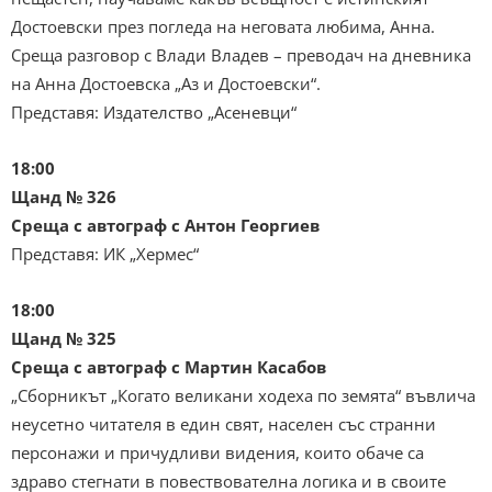
Достоевски през погледа на неговата любима, Анна.
Среща разговор с Влади Владев – преводач на дневника
на Анна Достоевска „Аз и Достоевски“.
Представя: Издателство „Асеневци“
18:00
Щанд № 326
Среща с автограф с Антон Георгиев
Представя: ИК „Хермес“
18:00
Щанд № 325
Среща с автограф с Мартин Касабов
„Сборникът „Когато великани ходеха по земята“ въвлича
неусетно читателя в един свят, населен със странни
персонажи и причудливи видения, които обаче са
здраво стегнати в повествователна логика и в своите