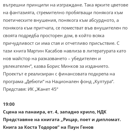
вътрешни принципи на изграждане. Така ярките цветове
на фантазията, стремително пробягващи понякога към
поетическите внушения, понякога към абсурдното, а
понякога към притчата, се поместват във внушителен по
своята подредба просторен дом, в който всяка
причудливост си има стая и отчетливо присъствие. С
тази книга Мартин Касабов навлиза в литературата като
нов майстор на разказването – убедителен и
увлекателен“, казва Борис Минков за изданието.
Проектът е реализиран с финансовата подкрепа на
програма „Дебюти“ на Национален фонд „Култура“.
Представя: ИК „Жанет 45“
19:00
Сцена на панаира, ет. 4, западно крило, НДК
Представяне на книгата „Рицар, поет и дипломат.
Книга за Коста Тодоров“ на Паун Генов