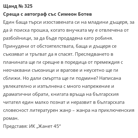
Щанд № 325
Среща с автограф със Симеон Ботев
Един баща търси изоставената си на младини дъщеря, за
да ѝ поиска прошка, когато внучката му е отвлечена от
разбойници, за да бъде продадена като робиня.
Принудени от обстоятелствата, баща и дъщеря се
съюзяват и тръгват да я спасят. Преследването в
планината ще ги срещне в поредица от премеждия с
неочаквани съюзници и врагове и неусетно ще ги
сближи. Но дали смъртта ще ги подмине? Написана
увлекателно и изпълнена с много напрежение и
драматични обрати, книгата връща на българския
читател един малко познат и неразвит в българската
словесност литературен жанр – жанра на приключенския
роман.
Представя: ИК „Жанет 45“