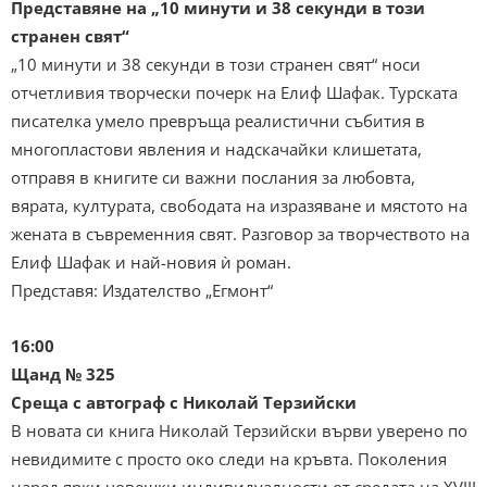
Представяне на „10 минути и 38 секунди в този
странен свят“
„10 минути и 38 секунди в този странен свят“ носи
отчетливия творчески почерк на Елиф Шафак. Турската
писателка умело превръща реалистични събития в
многопластови явления и надскачайки клишетата,
отправя в книгите си важни послания за любовта,
вярата, културата, свободата на изразяване и мястото на
жената в съвременния свят. Разговор за творчеството на
Елиф Шафак и най-новия ѝ роман.
Представя: Издателство „Егмонт“
16:00
Щанд № 325
Среща с автограф с Николай Терзийски
В новата си книга Николай Терзийски върви уверено по
невидимите с просто око следи на кръвта. Поколения
наред ярки човешки индивидуалности от средата на ХVІІІ