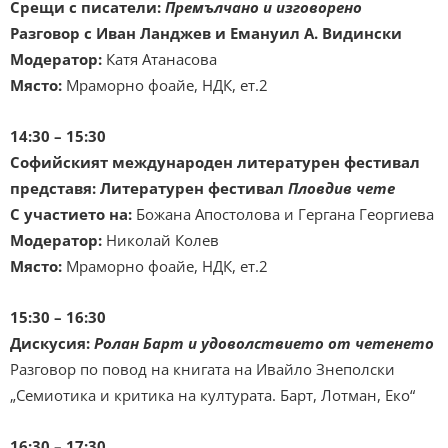
Срещи с писатели:
Премълчано и изговорено
Разговор с
Иван Ланджев
и
Емануил А. Видински
Модератор:
Катя Атанасова
Място:
Мраморно фоайе, НДК, ет.2
14:30 – 15:30
Софийският международен литературен фестивал
представя:
Литературен фестивал
Пловдив чете
С участието на:
Божана Апостолова и Гергана Георгиева
Модератор:
Николай Колев
Място:
Мраморно фоайе, НДК, ет.2
15:30 – 16:30
Дискусия:
Ролан Барт и удоволствието от четенето
Разговор по повод на книгата на Ивайло Знеполски
„Семиотика и критика на културата. Барт, Лотман, Еко“
16:30 – 17:30