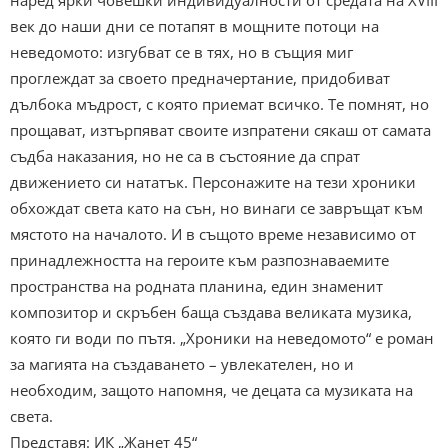
век до наши дни се потапят в мощните потоци на
неведомото: изгубват се в тях, но в същия миг
проглеждат за своето предначертание, придобиват
дълбока мъдрост, с която приемат всичко. Те помнят, но
прощават, изтърпяват своите изпратени сякаш от самата
съдба наказания, но не са в състояние да спрат
движението си нататък. Персонажите на тези хроники
обхождат света като на сън, но винаги се завръщат към
мястото на началото. И в същото време независимо от
принадлежността на героите към разпознаваемите
пространства на родната планина, един знаменит
композитор и скръбен баща създава великата музика,
която ги води по пътя. „Хроники на неведомото“ е роман
за магията на създаването – увлекателен, но и
необходим, защото напомня, че децата са музиката на
света.
Представя: ИК „Жанет 45“