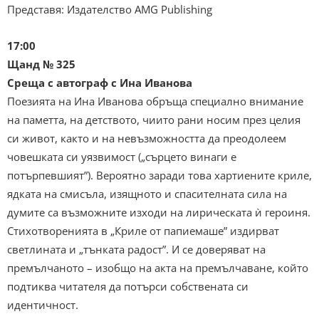
Представя: Издателство AMG Publishing
17:00
Щанд № 325
Среща с автограф с Ина Иванова
Поезията на Ина Иванова обръща специално внимание
на паметта, на детството, чиито рани носим през целия
си живот, както и на невъзможността да преодолеем
човешката си уязвимост („сърцето винаги е
потърпевшият”). Вероятно заради това хартиените криле,
ядката на смисъла, изящното и спасителната сила на
думите са възможните изходи на лирическата ѝ героиня.
Стихотворенията в „Криле от папиемаше” издирват
светлината и „тънката радост”. И се доверяват на
премълчаното – изобщо на акта на премълчаване, който
подтиква читателя да потърси собствената си
идентичност.