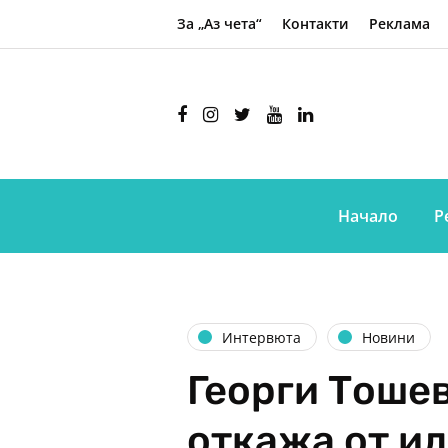
За „Аз чета“
Контакти
Реклама
Начало
Р
Интервюта
Новини
Георги Тошев
откажа от ид