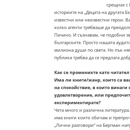
срещнах с 
историите на „Децата на другата Б
известни или неизвестни герои. В
колко агенти трябваше да преодол
Пачино. И съзнавам, че подобни з
българските. Просто нашата аудито
милиона души по света. Но пък ням
публика трябва да се предлага до
Как се променихте като читател
Има ли книги/жанр, които са в
на спокойствие, в които винаги
удовлетворение, или предпочит
експериментирате?
Чета много и различна литература.
има книги които обичам и препро
„Лични разговори“ на Бергман на