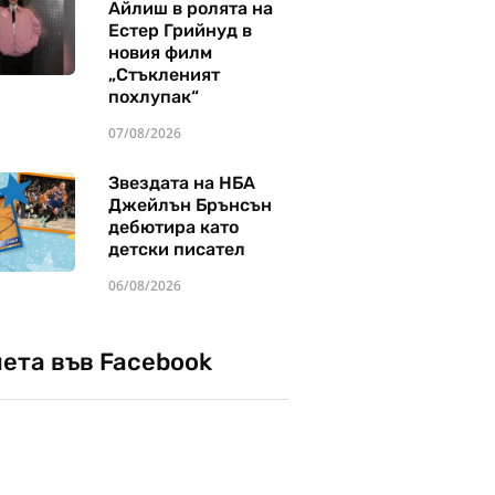
Айлиш в ролята на
Естер Грийнуд в
новия филм
„Стъкленият
похлупак“
07/08/2026
Звездата на НБА
Джейлън Брънсън
дебютира като
детски писател
06/08/2026
чета във Facebook