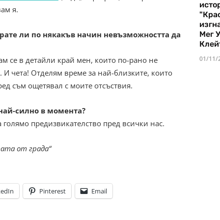
истор
ам я.
"Кра
изгн
Мег 
ате ли по някакъв начин невъзможността да
Клей
01/11/
ам се в детайли край мен, които по-рано не
. И чета! Отделям време за най-близките, които
ед съм ощетявал с моите отсъствия.
 най-силно в момента?
 голямо предизвикателство пред всички нас.
ата от града“
kedIn
Pinterest
Email