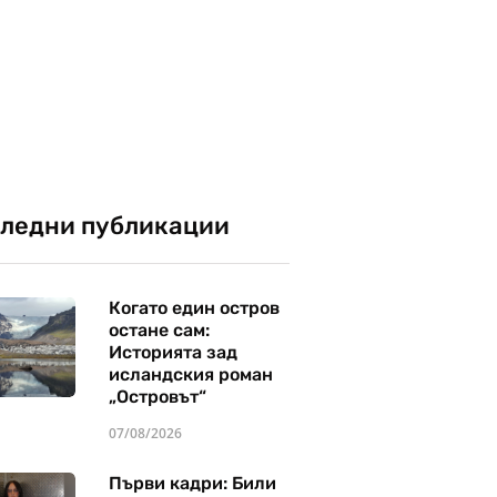
ледни публикации
Когато един остров
остане сам:
Историята зад
исландския роман
„Островът“
07/08/2026
Първи кадри: Били