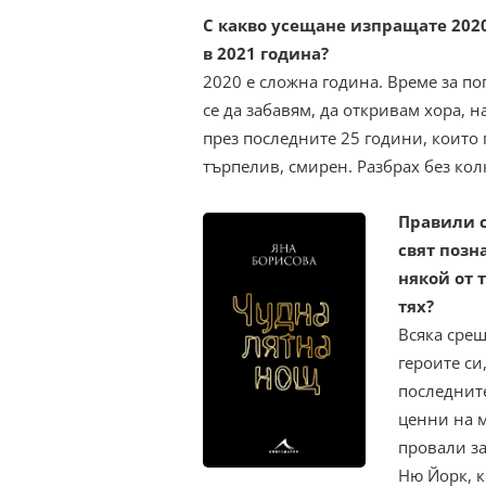
С какво усещане изпращате 2020-
в 2021 година?
2020 е сложна година. Време за по
се да забавям, да откривам хора, 
през последните 25 години, които 
търпелив, смирен. Разбрах без ко
Правили с
свят позн
някой от 
тях?
Всяка срещ
героите си
последните
ценни на м
провали з
Ню Йорк, к