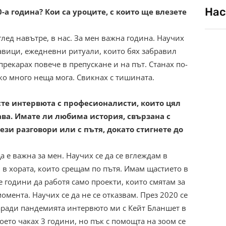
Нас
а година? Кои са уроците, с които ще влезете
глед навътре, в нас. За мен важна година. Научих
навици, ежедневни ритуали, които бях забравил
прекарах повече в препускане и на път. Станах по-
лко много неща мога. Свикнах с тишината.
те интервюта с професионалисти, които цял
ава. Имате ли любима история, свързана с
тези разговори или с пътя, докато стигнете до
а е важна за мен. Научих се да се вглеждам в
, в хората, които срещам по пътя. Имам щастието в
 години да работя само проекти, които смятам за
омента. Научих се да не се отказвам. През 2020 се
аради пандемията интервюто ми с Кейт Бланшет в
оето чаках 3 години, но пък с помощта на зоом се