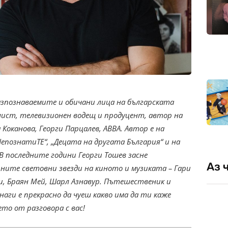
азпознаваемите и обичани лица на българската
алист, телевизионен водещ и продуцент, автор на
 Коканова, Георги Парцалев, ABBA. Автор е на
епознатиТЕ“, „Децата на другата България“ и на
В последните години Георги Тошев засне
Аз 
ните световни звезди на киното и музиката – Гари
чи, Браян Мей, Шарл Азнавур. Пътешественик и
наги е прекрасно да чуеш какво има да ти каже
то от разговора с вас!