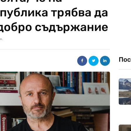
 публика трябва да
 добро съдържание
н.
Пос