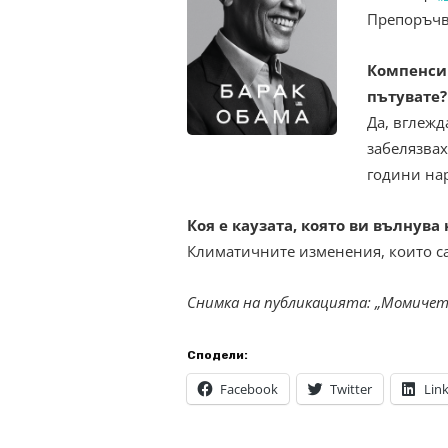
Препоръчв
Компенсир
пътувате?
Да, вглежд
забелязвах
години нар
Коя е каузата, която ви вълнува
Климатичните изменения, които са
Снимка на публикацията: „Момичет
Сподели:
Facebook
Twitter
Lin