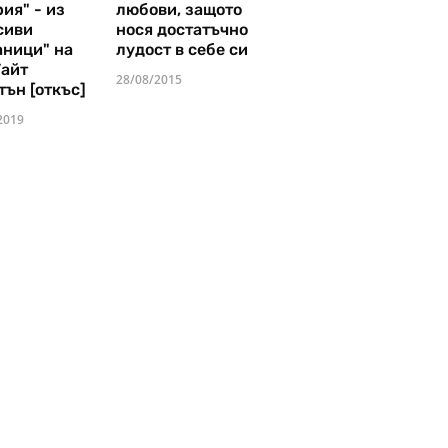
ия" - из
любови, защото
сиви
нося достатъчно
аници" на
лудост в себе си
Уайт
28/08/2015
тън [откъс]
2019