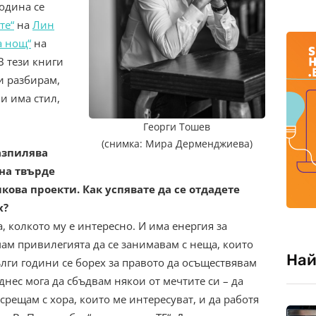
година се
те“
на
Лин
а нощ“
на
В тези книги
 и разбирам,
 и има стил,
Георги Тошев
(снимка: Мира Дерменджиева)
разпилява
на твърде
кова проекти. Как успявате да се отдадете
х?
, колкото му е интересно. И има енергия за
мам привилегията да се занимавам с неща, които
Най
ълги години се борех за правото да осъществявам
днес мога да сбъдвам някои от мечтите си – да
срещам с хора, които ме интересуват, и да работя