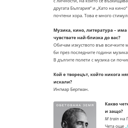
с личности, на които се възхищавам
другата България“ и „Като на кино
почтени хора. Това е много стиму
Музика, кино, литература – има 
чувствате най-близка до вас?
Обичам изкуството във всичките м
би през последните години музика
В дългите полети с музика си почи
Кой е творецът, който никога н
искали?
Ингмар Бергман.
Какво чет
и защо?
M train
на 
Чета още
„