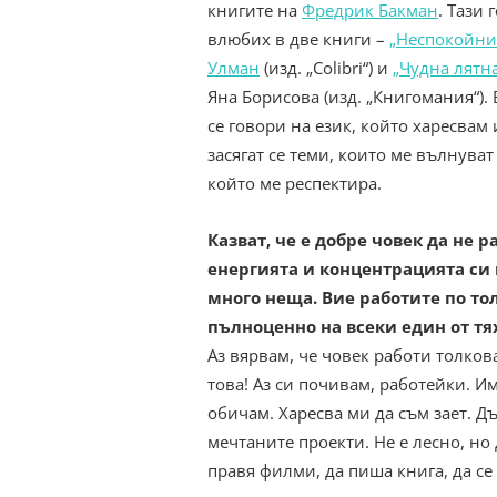
книгите на
Фредрик Бакман
. Тази 
влюбих в две книги –
„Неспокойни
Улман
(изд. „Colibri“) и
„Чудна лятн
Яна Борисова (изд. „Книгомания“). 
се говори на език, който харесвам
засягат се теми, които ме вълнуват
който ме респектира.
Казват, че е добре човек да не 
енергията и концентрацията си 
много неща. Вие работите по тол
пълноценно на всеки един от тя
Аз вярвам, че човек работи толкова
това! Аз си почивам, работейки. И
обичам. Харесва ми да съм зает. Д
мечтаните проекти. Не е лесно, но 
правя филми, да пиша книга, да се 