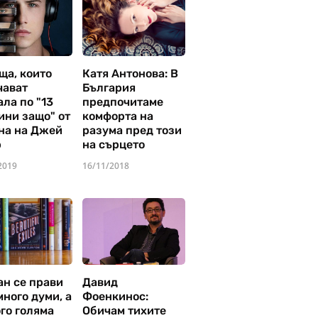
ща, които
Катя Антонова: В
чават
България
ла по "13
предпочитаме
ини защо" от
комфорта на
на на Джей
разума пред този
р
на сърцето
2019
16/11/2018
ан се прави
Давид
много думи, а
Фоенкинос:
го голяма
Обичам тихите