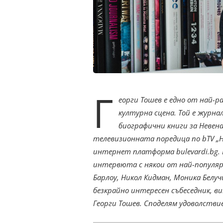
Г
еорги Тошев е едно от най-р
културна сцена. Той е журн
биографични книги за Невена
телевизионната поредица по bTV „Н
интернет платформа bulevardi.bg. 
интервюта с някои от най-популяр
Барлоу, Никол Кидман, Моника Белу
безкрайно интересен събеседник, ви
Георги Тошев. Споделям удоволствие