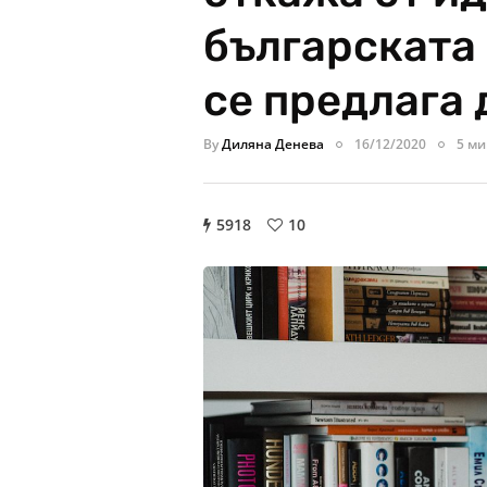
българската
се предлага
By
Диляна Денева
16/12/2020
5 ми
5918
10