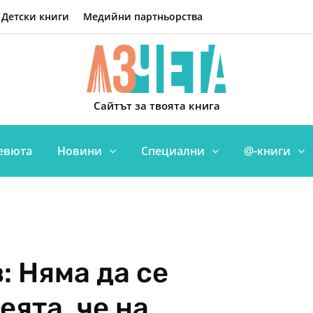
Детски книги
Медийни партньорства
Сайтът за твоята книга
евюта
Новини
Специални
@-книги
: Няма да се
еята, че на