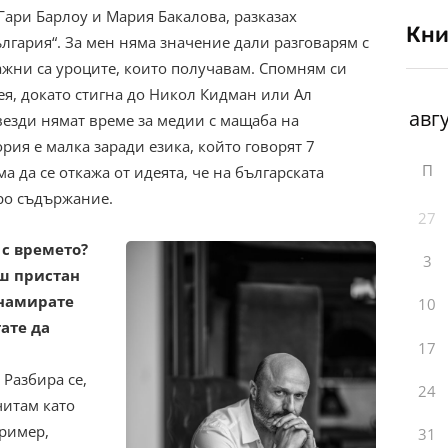
Гари Барлоу и Мария Бакалова, разказах
Кни
ългария“. За мен няма значение дали разговарям с
ажни са уроците, които получавам. Спомням си
ея, докато стигна до Никол Кидман или Ал
везди нямат време за медии с мащаба на
рия е малка заради езика, който говорят 7
П
а да се откажа от идеята, че на българската
бро съдържание.
27
 с времето?
3
аш пристан
 намирате
10
ате да
17
 Разбира се,
24
читам като
пример,
31