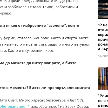
. В „Преди обед“, „непознатиТЕ“, Децата на
“ съм заобиколен с талантливи, работливи и
лиращо.
19 не
ли някоя от изброените “вселени”, които
отли
сериа
у форми, стилове, жанрове. Както и спорта. Може
прич
та най-често ме съпътства, защото много пътувам.
рома
Ашъ
вам. Както и в сутрешния крос.
02/08/
яма да можете да интервюирате, а бихте
ете в момента? Бихте ли препоръчали книгата
"Ром
Пати Смит. Много харесах бестселъра ѝ
Just Kids
.
не с 
с мно
Обетована земя“
(изд. „Софтпрес“) на Барак Обама.