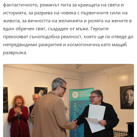
фантастичното, романът пита за краищата на света и
историята, за разрива на човека с първичните сили на
живота, за вечността на желанията и ролята на жените в
един обречен свят, създаден от мъже. Героите
прекосяват съноподобна реалност, която ще ги отведе до
непредвидими разкрития и космогонична като мащаб
развръзка.