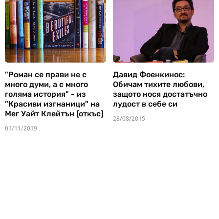
"Роман се прави не с
Давид Фоенкинос:
много думи, а с много
Обичам тихите любови,
голяма история" - из
защото нося достатъчно
"Красиви изгнаници" на
лудост в себе си
Мег Уайт Клейтън [откъс]
28/08/2015
01/11/2019