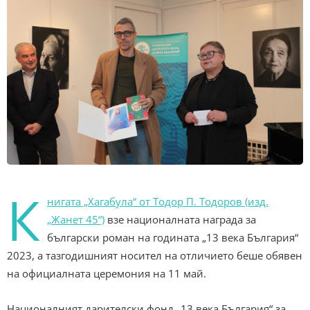
К
нигата „Хагабула“ от Тодор П. Тодоров (изд.
„Жанет 45“)
взе националната награда за
български роман на годината „13 века България“
2023, а тазгодишният носител на отличието беше обявен
на официалната церемония на 11 май.
Националният дарителски фонд „13 века България“ за