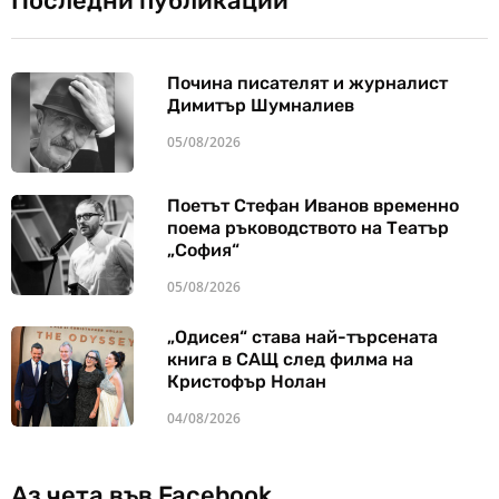
Последни публикации
Почина писателят и журналист
Димитър Шумналиев
05/08/2026
Поетът Стефан Иванов временно
поема ръководството на Театър
„София“
05/08/2026
„Одисея“ става най-търсената
книга в САЩ след филма на
Кристофър Нолан
04/08/2026
Аз чета във Facebook