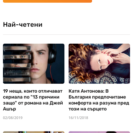
Най-четени
19 неща, които отличават
Катя Антонова: В
сериала по "13 причини
България предпочитаме
защо" от романа на Джей
комфорта на разума пред
Ашър
този на сърцето
02/08/2019
16/11/2018