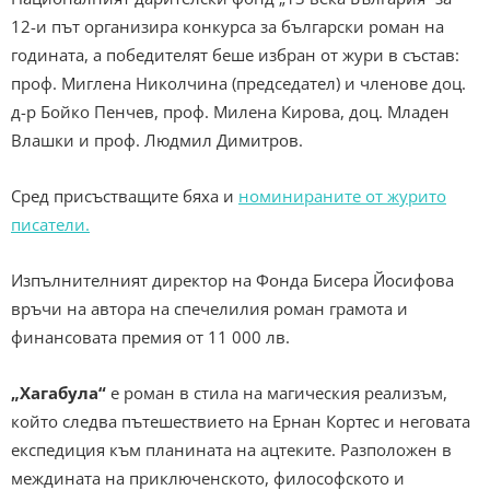
12-и път организира конкурса за български роман на
годината, а победителят беше избран от жури в състав:
проф. Миглена Николчина (председател) и членове доц.
д-р Бойко Пенчев, проф. Милена Кирова, доц. Младен
Влашки и проф. Людмил Димитров.
Сред присъстващите бяха и
номинираните от журито
писатели.
Изпълнителният директор на Фонда Бисера Йосифова
връчи на автора на спечелилия роман грамота и
финансовата премия от 11 000 лв.
„Хагабула“
е роман в стила на магическия реализъм,
който следва пътешествието на Ернан Кортес и неговата
експедиция към планината на ацтеките. Разположен в
междината на приключенското, философското и