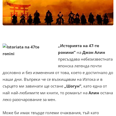
„Историята на 47-те
ронини”
на
Джон Алин
пресъздава небезизвестната
японска легенда почти
дословно и без изменения от това, което е достигнало до
наши дни. Въпреки че се възхищавам на Изтока и в
сърцето ми завинаги ще остане
„Шогун”
, като една от
най най-любимите ми книги, то романът на
Алин
остана
леко разочарование за мен.
Може би имах твърде големи очаквания, тъй като