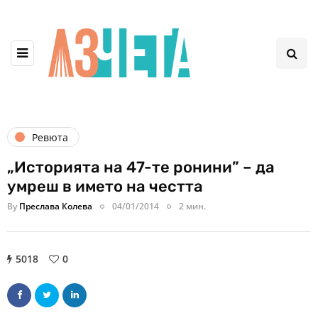
Ревюта
„Историята на 47-те ронини” – да
умреш в името на честта
By
Преслава Колева
04/01/2014
2 мин.
5018
0