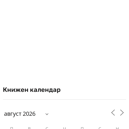
Книжен календар
П
В
С
Ч
П
С
Н