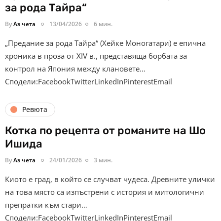
за рода Тайра“
By
Аз чета
13/04/2026
6 мин.
„Предание за рода Тайра“ (Хейке Моногатари) e eпична
хроника в проза от XIV в., представяща борбата за
контрол на Япония между клановете…
Сподели:FacebookTwitterLinkedInPinterestEmail
Ревюта
Котка по рецепта от романите на Шо
Ишида
By
Аз чета
24/01/2026
3 мин.
Киото е град, в който се случват чудеса. Древните улички
на това място са изпъстрени с история и митологични
препратки към стари…
Сподели:FacebookTwitterLinkedInPinterestEmail