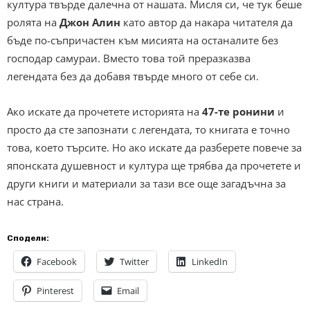
култура твърде далечна от нашата. Мисля си, че тук беше
ролята на
Джон Алин
като автор да накара читателя да
бъде по-съпричастен към мисията на останалите без
господар самураи. Вместо това той преразказва
легендата без да добавя твърде много от себе си.
Ако искате да прочетете историята на
47-те ронини
и
просто да сте запознати с легендата, то книгата е точно
това, което търсите. Но ако искате да разберете повече за
японската душевност и култура ще трябва да прочетете и
други книги и материали за тази все още загадъчна за
нас страна.
Сподели:
Facebook
Twitter
LinkedIn
Pinterest
Email