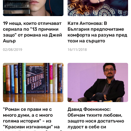
19 неща, които отличават
Катя Антонова: В
сериала по "13 причини
България предпочитаме
защо" от романа на Джей
комфорта на разума пред
Ашър
този на сърцето
02/08/2019
16/11/2018
"Роман се прави не с
Давид Фоенкинос:
много думи, а с много
Обичам тихите любови,
голяма история" - из
защото нося достатъчно
"Красиви изгнаници" на
лудост в себе си