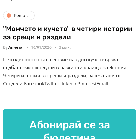
Ревюта
"Момчето и кучето" в четири истории
за срещи и раздели
By
Аз чета
10/01/2026
3 мин.
Петгодишното пътешествие на едно куче свързва
съдбата няколко души в различни краища на Япония.
Четири истории за срещи и раздели, запечатани от…
Сподели:FacebookTwitterLinkedInPinterestEmail
Абонирай се за
бюлетина