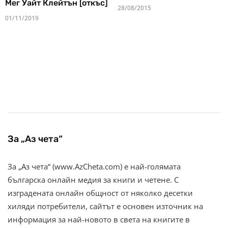
Мег Уайт Клейтън [откъс]
28/08/2015
01/11/2019
За „Аз чета“
За „Аз чета“ (www.AzCheta.com) е най-голямата
българска онлайн медия за книги и четене. С
изградената онлайн общност от няколко десетки
хиляди потребители, сайтът е основен източник на
информация за най-новото в света на книгите в