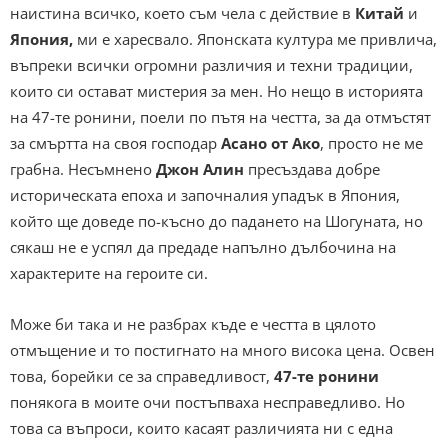
наистина всичко, което съм чела с действие в
Китай
и
Япония,
ми е харесвало. Японската култура ме привлича,
въпреки всички огромни различия и техни традиции,
които си остават мистерия за мен. Но нещо в историята
на 47-те ронини, поели по пътя на честта, за да отмъстят
за смъртта на своя господар
Асано от Ако
, просто не ме
грабна. Несъмнено
Джон Алин
пресъздава добре
историческата епоха и започналия упадък в Япония,
който ще доведе по-късно до падането на Шогуната, но
сякаш не е успял да предаде напълно дълбочина на
характерите на героите си.
Може би така и не разбрах къде е честта в цялото
отмъщение и то постигнато на много висока цена. Освен
това, борейки се за справедливост,
47-те ронини
понякога в моите очи постъпваха несправедливо. Но
това са въпроси, които касаят различията ни с една