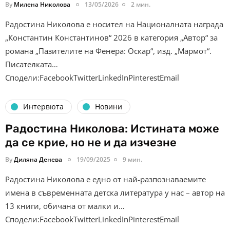
By
Милена Николова
13/05/2026
2 мин.
Радостина Николова е носител на Националната награда
„Константин Константинов“ 2026 в категория „Автор“ за
романа „Пазителите на Фенера: Оскар“, изд. „Мармот“.
Писателката…
Сподели:FacebookTwitterLinkedInPinterestEmail
Интервюта
Новини
Радостина Николова: Истината може
да се крие, но не и да изчезне
By
Диляна Денева
19/09/2025
9 мин.
Радостина Николова е едно от най-разпознаваемите
имена в съвременната детска литература у нас – автор на
13 книги, обичана от малки и…
Сподели:FacebookTwitterLinkedInPinterestEmail