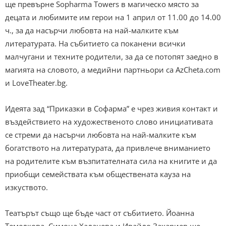
ще превърне Sopharma Towers в магическо място за
децата и любимите им герои на 1 април от 11.00 до 14.00
ч., за да насърчи любовта на най-малките към
литературата.
На събитието са поканени всички
малчугани и техните родители, за да се потопят заедно в
магията на словото, а медийни партньори са AzCheta.com
и LoveTheater.bg.
Идеята зад “Приказки в Софарма” е чрез живия контакт и
въздействието на художественото слово инициативата
се стреми да насърчи любовта на най-малките към
богатството на литературата, да привлече вниманието
на родителите към възпитателната сила на книгите и да
приобщи семействата към обществената кауза на
изкуството.
Театърът също ще бъде част от събитието. Йоанна
Темелкова, Симона Халачева и Ивайло Захариев ще