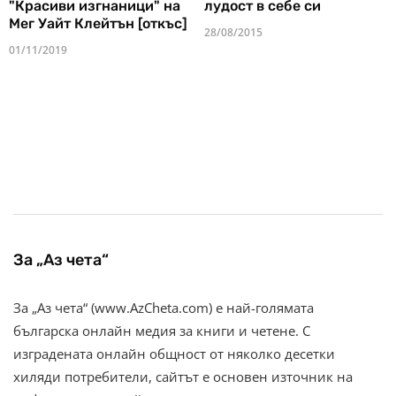
"Красиви изгнаници" на
лудост в себе си
Мег Уайт Клейтън [откъс]
28/08/2015
01/11/2019
За „Аз чета“
За „Аз чета“ (www.AzCheta.com) е най-голямата
българска онлайн медия за книги и четене. С
изградената онлайн общност от няколко десетки
хиляди потребители, сайтът е основен източник на