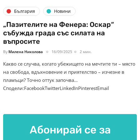
България
Новини
„Пазителите на Фенера: Оскар“
събужда града със силата на
въпросите
By
Милена Николова
16/09/2025
2 мин.
Какво се случва, когато убежището на мечтите ти – място
на свобода, вдъхновение и приятелство – изчезне в
пламъци? Точно оттук започва…
Сподели:FacebookTwitterLinkedInPinterestEmail
Абонирай се за