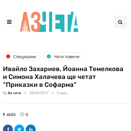
Специални
Чети повече
Ивайло Захариев, Йоанна Темелкова
и Симона Халачева ще четат
“Приказки в Софарма”
By
Аз чета
28/03/2017
3 мин.
4685
0