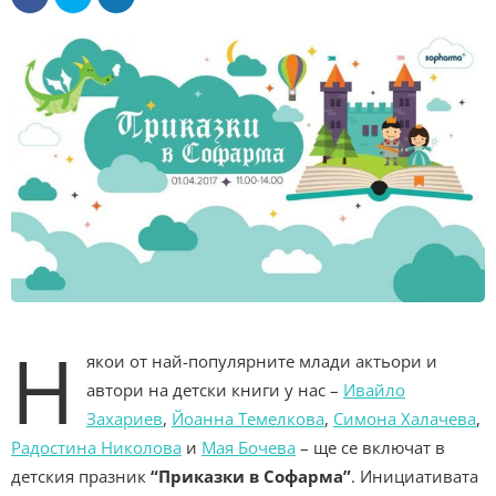
Н
якои от най-популярните млади актьори и
автори на детски книги у нас –
Ивайло
Захариев
,
Йоанна Темелкова
,
Симона Халачева
,
Радостина Николова
и
Мая Бочева
– ще се включат в
детския празник
“Приказки в Софарма”
.
Инициативата