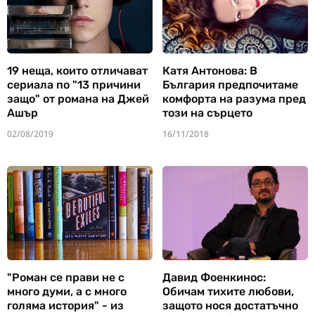
19 неща, които отличават
Катя Антонова: В
сериала по "13 причини
България предпочитаме
защо" от романа на Джей
комфорта на разума пред
Ашър
този на сърцето
02/08/2019
16/11/2018
"Роман се прави не с
Давид Фоенкинос:
много думи, а с много
Обичам тихите любови,
голяма история" - из
защото нося достатъчно