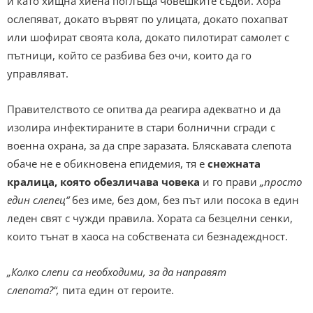
и като хищна хиена поглъща човешките съдби. Хора
ослепяват, докато вървят по улицата, докато похапват
или шофират своята кола, докато пилотират самолет с
пътници, който се разбива без очи, които да го
управляват.
Правителството се опитва да реагира адекватно и да
изолира инфектираните в стари болнични сгради с
военна охрана, за да спре заразата. Бляскавата слепота
обаче не е обикновена епидемия, тя е
снежната
кралица, която обезличава човека
и го прави
„просто
един слепец“
без име, без дом, без път или посока в един
леден свят с чужди правила. Хората са безцелни сенки,
които тънат в хаоса на собствената си безнадеждност.
„Колко слепи са необходими, за да направят
слепота?“,
пита един от героите.