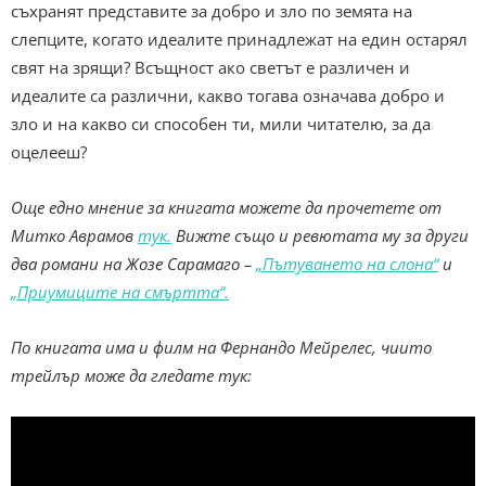
съхранят представите за добро и зло по земята на
слепците, когато идеалите принадлежат на един остарял
свят на зрящи? Всъщност ако светът е различен и
идеалите са различни, какво тогава означава добро и
зло и на какво си способен ти, мили читателю, за да
оцелееш?
Още едно мнение за книгата можете да прочетете от
Митко Аврамов
тук.
Вижте също и ревютата му за други
два романи на Жозе Сарамаго –
„Пътуването на слона“
и
„Приумиците на смъртта“.
По книгата има и филм на Фернандо Мейрелес, чиито
трейлър може да гледате тук: