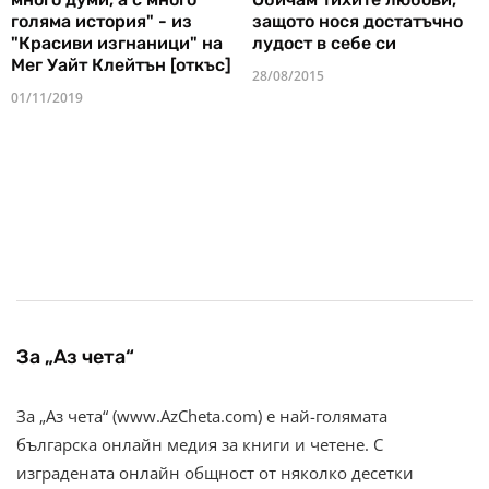
голяма история" - из
защото нося достатъчно
"Красиви изгнаници" на
лудост в себе си
Мег Уайт Клейтън [откъс]
28/08/2015
01/11/2019
За „Аз чета“
За „Аз чета“ (www.AzCheta.com) е най-голямата
българска онлайн медия за книги и четене. С
изградената онлайн общност от няколко десетки