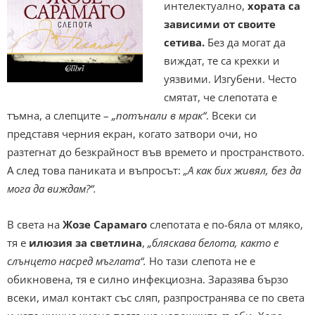
интелектуално,
хората са
зависими от своите
сетива.
Без да могат да
виждат, те са крехки и
уязвими. Изгубени. Често
смятат, че слепотата е
тъмна, а слепците –
„потънали в мрак“
. Всеки си
представя черния екран, когато затвори очи, но
разтегнат до безкрайност във времето и пространството.
А след това паниката и въпросът:
„А как бих живял, без да
мога да виждам?“.
В света на
Жозе Сарамаго
слепотата е по-бяла от мляко,
тя е
илюзия за светлина
,
„бляскава белота, както е
слънцето насред мъглата“.
Но тази слепота не е
обикновена, тя е силно инфекциозна. Заразява бързо
всеки, имал контакт със сляп, разпространява се по света