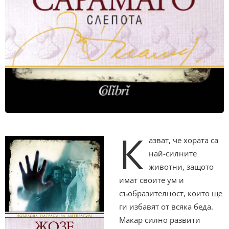
К
азват, че хората са
най-силните
животни, защото
имат своите ум и
съобразителност, които ще
ги избавят от всяка беда.
Макар силно развити