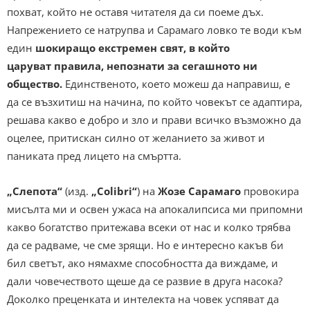
похват, който не оставя читателя да си поеме дъх.
Напрежението се натрупва и Сарамаго ловко те води към
един
шокиращо екстремен свят, в който
царуват правила, непознати за сегашното ни
общество.
Единственото, което можеш да направиш, е
да се възхитиш на начина, по който човекът се адаптира,
решава какво е добро и зло и прави всичко възможно да
оцелее, притискан силно от желанието за живот и
паниката пред лицето на смъртта.
„Слепота“
(изд.
„Colibri“
) на
Жозе Сарамаго
провокира
мисълта ми и освен ужаса на апокалипсиса ми припомни
какво богатство притежава всеки от нас и колко трябва
да се радваме, че сме зрящи. Но е интересно какъв би
бил светът, ако нямахме способността да виждаме, и
дали човечеството щеше да се развие в друга насока?
Доколко преценката и интелекта на човек успяват да