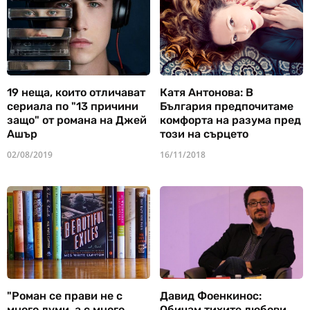
19 неща, които отличават
Катя Антонова: В
сериала по "13 причини
България предпочитаме
защо" от романа на Джей
комфорта на разума пред
Ашър
този на сърцето
02/08/2019
16/11/2018
"Роман се прави не с
Давид Фоенкинос:
много думи, а с много
Обичам тихите любови,