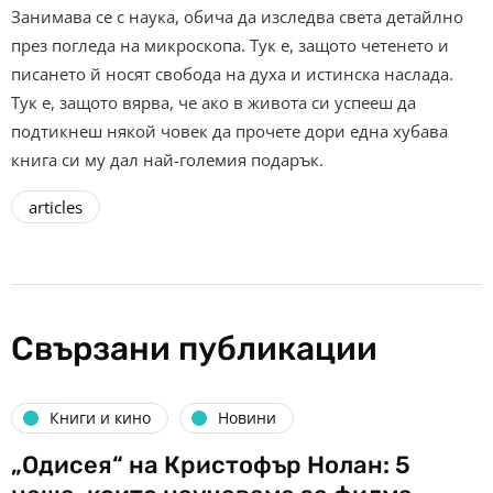
Занимава се с наука, обича да изследва света детайлно
през погледа на микроскопа. Тук е, защото четенето и
писането й носят свобода на духа и истинска наслада.
Тук е, защото вярва, че ако в живота си успееш да
подтикнеш някой човек да прочете дори една хубава
книга си му дал най-големия подарък.
articles
Свързани публикации
Книги и кино
Новини
„Одисея“ на Кристофър Нолан: 5