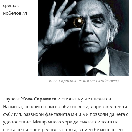
среща с
нобеловия
Жозе Сарамаго (снимка: GradeSaver)
лауреат
Жозе Сарамаго
и стилът му ме впечатли.
Начинът, по който описва обикновени, дори ежедневни
събития, развихри фантазията ми и ми позволи да чета с
удоволствие. Макар много хора да смятат липсата на
пряка реч и нови редове за тежка, за мен бе интересен