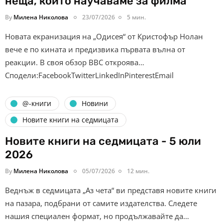
неща, които научаваме за филма
By
Милена Николова
23/07/2026
5 мин.
Новата екранизация на „Одисея“ от Кристофър Нолан
вече е по кината и предизвика първата вълна от
реакции. В своя обзор BBC откроява…
Сподели:FacebookTwitterLinkedInPinterestEmail
@-книги
Новини
Новите книги на седмицата
Новите книги на седмицата - 5 юли
2026
By
Милена Николова
05/07/2026
12 мин.
Веднъж в седмицата „Аз чета“ ви представя новите книги
на пазара, подбрани от самите издателства. Следете
нашия специален формат, но продължавайте да…