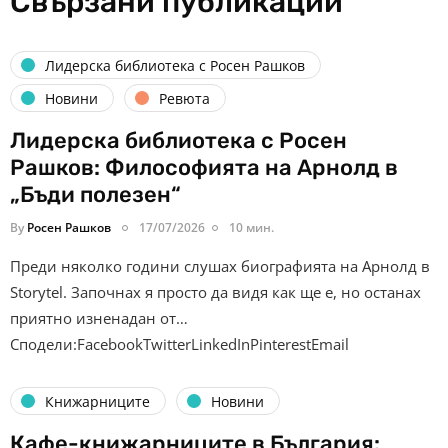
Свързани публикации
Лидерска библиотека с Росен Рашков
Новини
Ревюта
Лидерска библиотека с Росен
Рашков: Философията на Арнолд в
„Бъди полезен“
By
Росен Рашков
17/07/2026
10 мин.
Преди няколко години слушах биографията на Арнолд в
Storytel. Започнах я просто да видя как ще е, но останах
приятно изненадан от…
Сподели:FacebookTwitterLinkedInPinterestEmail
Книжарниците
Новини
Кафе-книжарниците в България: