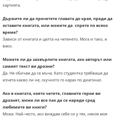
хартията.
Държите ли да прочетете главата до края, преди да
оставите книгата, или можете да спрете по всяко
време?
Зависи от книгата и целта на четенето. Мога и тако, и
вако.
Можете ли да захвърлите книгата, ако авторът или
самият текст ви дразни?
Да. Не обичам да се мъча. Като студентка трябваше да
изчета какво ли не, скучното го карах по диагонал.
Ако в книгата, която четете, главните герои ви
дразнят, може ли все пак да се нареди сред
любимите ви книги?
Може. Най-често, ако виждам себе си у тях, някоя моя