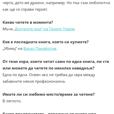
черта, дето ме дразни, например. Но пък съм любопитна
как ще се справи героят.
Какво четете в момента?
Мъча „
Всичките дни“ на Георги Томов
.
Коя е последната книга, която си купихте?
„Убиец“ на
Васил Панайотов
.
От тези хора, които четат само по една книга, ли сте
или можете да четете по няколко наведнъж?
Една по една. Освен ако не трябва да свра между
забавните някоя професионална.
Имате ли си любимо място/време за четене?
В леглото.
Какво предпочитате – поредици от книги или