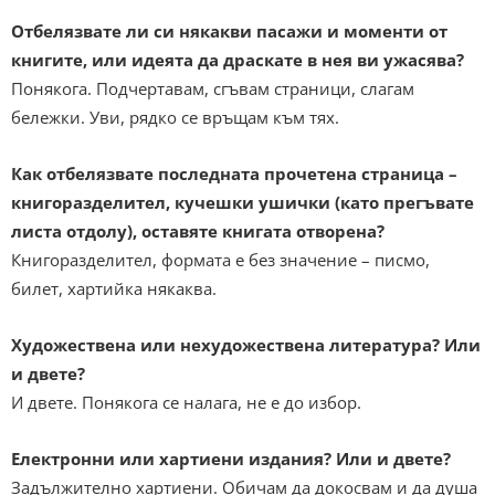
Отбелязвате ли си някакви пасажи и моменти от
книгите, или идеята да драскате в нея ви ужасява?
Понякога. Подчертавам, сгъвам страници, слагам
бележки. Уви, рядко се връщам към тях.
Как отбелязвате последната прочетена страница –
книгоразделител, кучешки ушички (като прегъвате
листа отдолу), оставяте книгата отворена?
Книгоразделител, формата е без значение – писмо,
билет, хартийка някаква.
Художествена или нехудожествена литература? Или
и двете?
И двете. Понякога се налага, не е до избор.
Електронни или хартиени издания? Или и двете?
Задължително хартиени. Обичам да докосвам и да душа