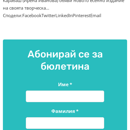
Карабаш (Ирена Иванова) обяви новото есенно издание
на своята творческа…
Сподели:FacebookTwitterLinkedInPinterestEmail
Абонирай се за
бюлетина
Име
*
Фамилия
*