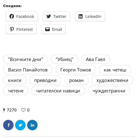
Сподели:
Facebook
Twitter
LinkedIn
Pinterest
Email
"Всичките дни"
"Убиец"
Ава Гаел
Васил Панайотов
Георги Томов
как четеш
книги
преводни
роман
художествени
четене
читателски навици
чуждестранни
7270
0