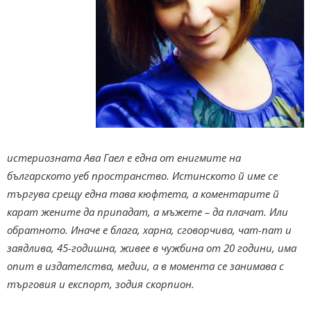
истериозната Ава Гаел е една от енигмите на
българското уеб пространство. Истинското й име се
търгува срещу една тава кюфтета, а коментарите й
карат жените да припадат, а мъжете – да плачат. Или
обратното. Иначе е блага, харна, сговорчива, чат-пат и
заядлива, 45-годишна, живее в чужбина от 20 години, има
опит в издателства, медии, а в момента се занимава с
търговия и експорт, зодия скорпион.