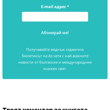
E-mail адрес
*
Получавайте веднъж седмично
бюлетинът на Аз чета с най-важните
новости от бългаския и международния
книжен свят.
Твоят коментар за книгата