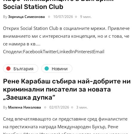
Social Station Club
By
Зорница Симеонова
10/07/2026
9 мин.
Открих Social Station Club в социалните мрежи. Привлече
вниманието ми с интересната концепция, но и с това, че
се намира в кв….
Сподели:FacebookTwitterLinkedInPinterestEmail
България
Новини
Рене Карабаш събира най-добрите ни
криминални писатели за новата
„Заешка дупка“
By
Милена Николова
02/07/2026
3 мин.
След впечатляващото си представяне сред финалистите
на престижната награда Международен Букър, Рене