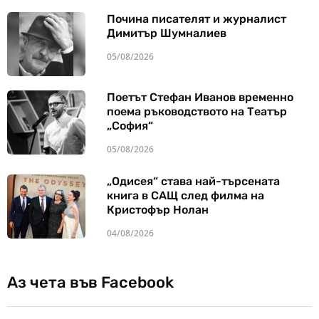
Почина писателят и журналист
Димитър Шумналиев
05/08/2026
Поетът Стефан Иванов временно
поема ръководството на Театър
„София“
05/08/2026
„Одисея“ става най-търсената
книга в САЩ след филма на
Кристофър Нолан
04/08/2026
Аз чета във Facebook