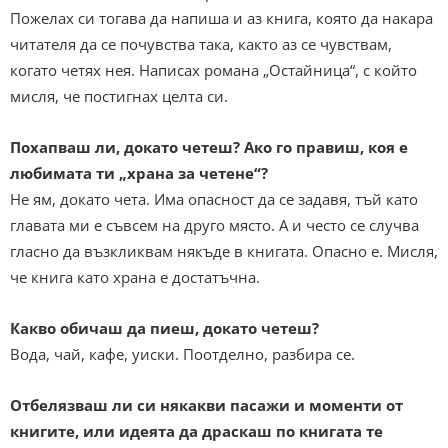
Пожелах си тогава да напиша и аз книга, която да накара
читателя да се почувства така, както аз се чувствам,
когато четях нея. Написах романа „Остайница“, с който
мисля, че постигнах целта си.
Похапваш ли, докато четеш? Ако го правиш, коя е
любимата ти „храна за четене“?
Не ям, докато чета. Има опасност да се задавя, тъй като
главата ми е съвсем на друго място. А и често се случва
гласно да възкликвам някъде в книгата. Опасно е. Мисля,
че книга като храна е достатъчна.
Какво обичаш да пиеш, докато четеш?
Вода, чай, кафе, уиски. Поотделно, разбира се.
Отбелязваш ли си някакви пасажи и моменти от
книгите, или идеята да драскаш по книгата те