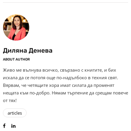
Диляна Денева
ABOUT AUTHOR
Живо ме вълнува всичко, свързано с книгите, и бих
искала да се потопя още по-надълбоко в техния свят.
Вярвам, че четящите хора имат силата да променят
нещата към по-добро. Нямам търпение да срещам повече
от тях!
articles