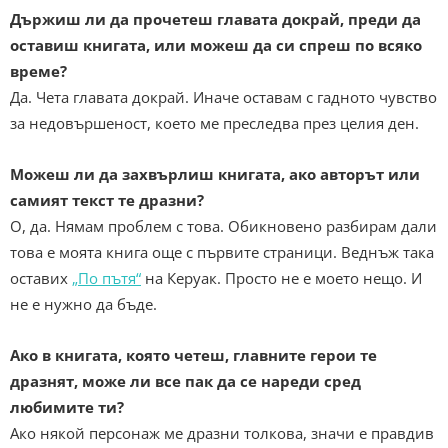
Държиш ли да прочетеш главата докрай, преди да
оставиш книгата, или можеш да си спреш по всяко
време?
Да. Чета главата докрай. Иначе оставам с гадното чувство
за недовършеност, което ме преследва през целия ден.
Можеш ли да захвърлиш книгата, ако авторът или
самият текст те дразни?
О, да. Нямам проблем с това. Обикновено разбирам дали
това е моята книга още с първите страници. Веднъж така
оставих
„По пътя“
на Керуак. Просто не е моето нещо. И
не е нужно да бъде.
Ако в книгата, която четеш, главните герои те
дразнят, може ли все пак да се нареди сред
любимите ти?
Ако някой персонаж ме дразни толкова, значи е правдив