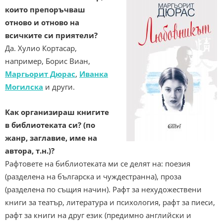
които препоръчваш
отново и отново на
всичките си приятели?
Да. Хулио Кортасар,
например, Борис Виан,
Маргьорит Дюрас
,
Иванка
Могилска
и други.
Как организираш книгите
в библиотеката си? (по
жанр, заглавие, име на
автора, т.н.)?
Рафтовете на библиотеката ми се делят на: поезия
(разделена на българска и чуждестранна), проза
(разделена по същия начин). Рафт за нехудожествени
книги за театър, литература и психология, рафт за пиеси,
рафт за книги на друг език (предимно английски и