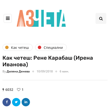
Как четеш
Специални
Как четеш: Рене Карабаш (Ирена
Иванова)
By
Диляна Денева
10/09/2018
6 мин.
6032
1