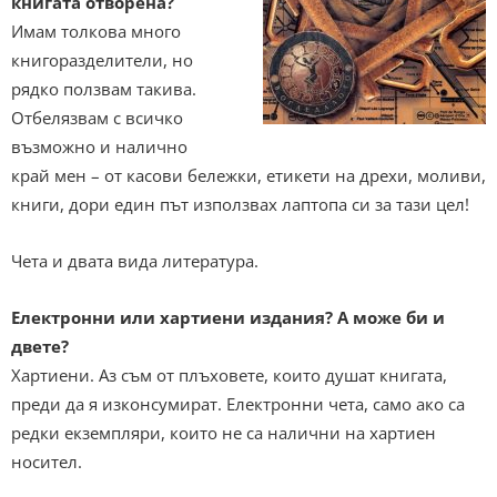
книгата отворена?
Имам толкова много
книгоразделители, но
рядко ползвам такива.
Отбелязвам с всичко
възможно и налично
край мен – от касови бележки, етикети на дрехи, моливи,
книги, дори един път използвах лаптопа си за тази цел!
Чета и двата вида литература.
Eлектронни или хартиени издания? А може би и
двете?
Хартиени. Аз съм от плъховете, които душат книгата,
преди да я изконсумират. Електронни чета, само ако са
редки екземпляри, които не са налични на хартиен
носител.