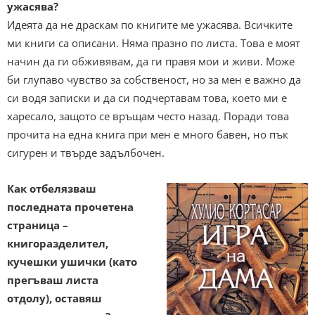
ужасява?
Идеята да не драскам по книгите ме ужасява. Всичките
ми книги са описани. Няма празно по листа. Това е моят
начин да ги обживявам, да ги правя мои и живи. Може
би глупаво чувство за собственост, но за мен е важно да
си водя записки и да си подчертавам това, което ми е
харесало, защото се връщам често назад. Поради това
прочита на една книга при мен е много бавен, но пък
сигурен и твърде задълбочен.
Как отбелязваш
последната прочетена
страница –
книгоразделител,
кучешки ушички (като
прегъваш листа
отдолу), оставяш