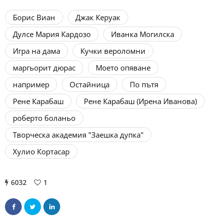
Борис Виан
Джак Керуак
Дулсе Мария Кардозо
Иванка Могилска
Игра на дама
Кучки вероломни
маргьорит дюрас
Моето опяване
например
Остайница
По пътя
Рене Карабаш
Рене Карабаш (Ирена Иванова)
роберто боланьо
Творческа академия "Заешка дупка"
Хулио Кортасар
6032
1