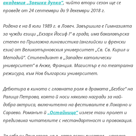
академия „Заешка дупка“
, чийто втори сезон ще се
проведе от 24 септември до 9 декември 2018 г.
Родена е на 8 юли 1989 г. в Ловеч. Завършила е Гимназията
за чужди езици „Екзарх Йосиф I“ в града, има бакалавърска
степен по Приложна лингвистика (английски и френски
език) от Великотърновския университет „Св. Св. Кирил и
Методий“. Стипендиант в „Западен католически
университет“ в Анже, Франция. Магистър е по театрална
режисура, към Нов български университет.
Дебютира в киното с главната роля в драмата „Безбог“ на
Ралица Петрова, която й носи няколко награди за най-
добра актриса, включително на фестивалите в Локарно и
Сараево. Романът й
„Остайница“
излезе тази пролет и
предизвика читателите с нестандартност и провокация.
За себе си Рене казва, че е „като всеки писател – няколко