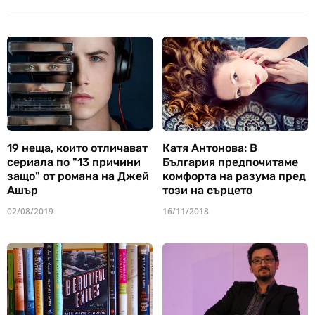
19 неща, които отличават
Катя Антонова: В
сериала по "13 причини
България предпочитаме
защо" от романа на Джей
комфорта на разума пред
Ашър
този на сърцето
02/08/2019
16/11/2018