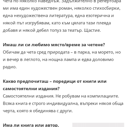
Чета по няколко наведнъж. Задължително в репертоара
ми има един художествен роман, няколко стихосбирки,
една нехудожествена литература, една езотерична и
някой път изгрубявам, като към цялата тази плеяда
добавя и някой дебел топуз за театър. Щастие.
Имаш ли си любимо място/време за четене?
Обичам да чета сред природата – в парка, на морето, но
и вечер в леглото, на нощна лампа и едва доловимо
радио.
Какво предпочиташ – поредици от книги или
самостоятелни издания?
Самостоятелни издания. Не робувам на компилациите.
Всяка книга е строго индивидуална, въпреки някоя обща
черта, която я обединява с други.
Има ли книга или автор,