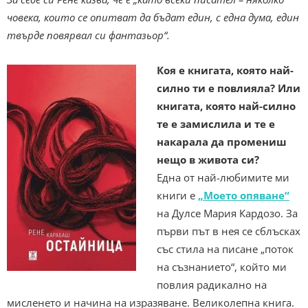
човека, които се опитват да бъдат един, с една дума, един
твърде повярвал си фантазьор“.
Коя е книгата, която най-
силно ти е повлияла? Или
книгата, която най-силно
те е замислила и те е
накарала да промениш
нещо в живота си?
Една от най-любимите ми
книги е
„Моето опяване“
на Дулсе Мария Кардозо. За
първи път в нея се сблъсках
със стила на писане „поток
на съзнанието“, който ми
повлия радикално на
мисленето и начина на изразяване. Великолепна книга.