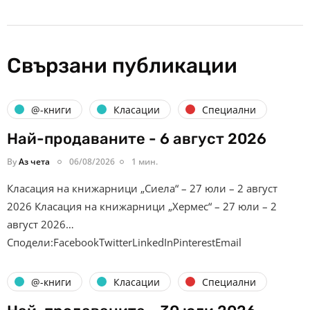
Свързани публикации
@-книги
Класации
Специални
Най-продаваните - 6 август 2026
By
Аз чета
06/08/2026
1 мин.
Класация на книжарници „Сиела“ – 27 юли – 2 август
2026 Класация на книжарници „Хермес“ – 27 юли – 2
август 2026…
Сподели:FacebookTwitterLinkedInPinterestEmail
@-книги
Класации
Специални