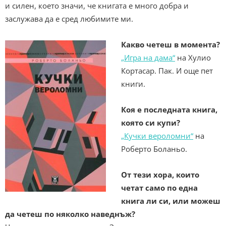
и силен, което значи, че книгата е много добра и
заслужава да е сред любимите ми.
Какво четеш в момента?
„Игра на дама“
на Хулио
Кортасар. Пак. И още пет
книги.
Коя е последната книга,
която си купи?
„Кучки вероломни“
на
Роберто Боланьо.
От тези хора, които
четат само по една
книга ли си, или можеш
да четеш по няколко наведнъж?