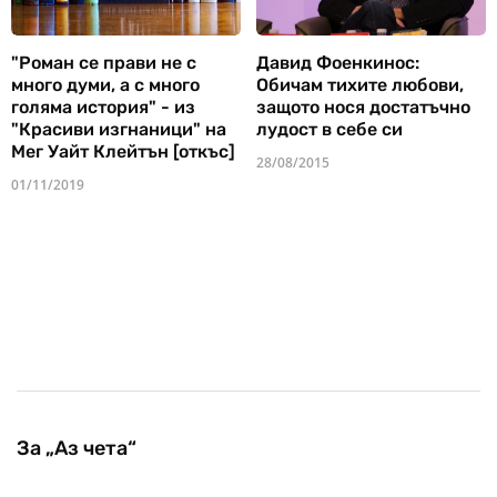
"Роман се прави не с
Давид Фоенкинос:
много думи, а с много
Обичам тихите любови,
голяма история" - из
защото нося достатъчно
"Красиви изгнаници" на
лудост в себе си
Мег Уайт Клейтън [откъс]
28/08/2015
01/11/2019
За „Аз чета“