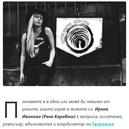
П
ознавате я в една или може би няколко от
ролите, които играе в живота си.
Ирена
Иванова (Рене Карабаш)
е актриса, писателка,
режисьор, вдъхновител и координатор на
Творческа