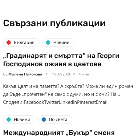
Свързани публикации
България
Новини
„Градинарят и смъртта“ на Георги
Господинов оживя в цветове
By
Милена Николова
11/07/2026
4 мин.
Какъв цвят има паметта? А скръбта? Може ли един роман
да бъде „прочетен“ не само с думи, но и с очи? На…
Сподели:FacebookTwitterLinkedInPinterestEmail
Новини
По света
Международният „Букър“ сменя