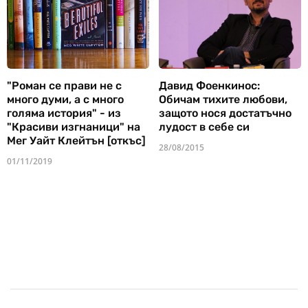
"Роман се прави не с
Давид Фоенкинос:
много думи, а с много
Обичам тихите любови,
голяма история" - из
защото нося достатъчно
"Красиви изгнаници" на
лудост в себе си
Мег Уайт Клейтън [откъс]
28/08/2015
01/11/2019