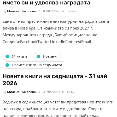
името си и удвоява наградата
By
Милена Николова
03/07/2026
3 мин.
Една от най-престижните литературни награди в света
влиза в нова ера. От изданието си през 2027 г.
Международната награда „Букър“ официално ще…
Сподели:FacebookTwitterLinkedInPinterestEmail
@-книги
Новини
Новите книги на седмицата
Новите книги на седмицата - 31 май
2026
By
Милена Николова
31/05/2026
13 мин.
Веднъж в седмицата „Аз чета“ ви представя новите книги
на пазара, подбрани от самите издателства. Следете
нашия специален формат, но продължавайте да…