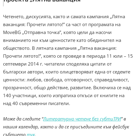
Четенето, дискусията, както и самата кампания „Лятна
ваканция: Прочети лятото!” са част от програмата на
MoveBG „Отправна точка”, която цели да насочи
вниманието ни към ценностите като обединител на
обществото. В лятната кампания „Лятна ваканция:
Прочети лятото!”, която се проведе в периода 11 юли – 15
септември 2014 г. читатели споделяха цитати от
български автори, които олицетворяват една от седемте
ценности: любов, свобода, отговорност, справедливост,
прозрачност, общо действие, развитие. Включиха се над
140 участници, които изпратиха откъси от книгите на
над 40 съвременни писатели.
Може да следите “
Литературно четене без субтиТРИ
” в
нашия календар, както и да се присъедините към фейсбук
събтието
тук
.