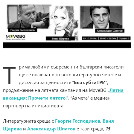
Т
рима любими съвременни български писатели
ще се включат в пъвото литературно четене и
дискусия за ценностите “
Без субтиТРИ
”,
продължение на лятната кампания на MoveBG „
Лятна
ваканция: Прочети лятото
!”. “Аз чета” е медиен
партньор на инициативата.
Литературната среща с
Георги Господинов
,
Ваня
Щеревa
и
Александър Шпатов
е тази сряда,
15