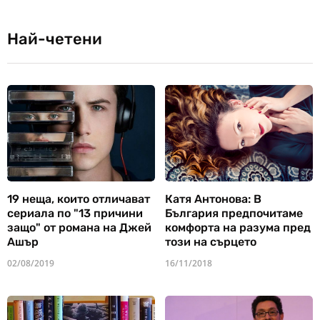
Най-четени
19 неща, които отличават
Катя Антонова: В
сериала по "13 причини
България предпочитаме
защо" от романа на Джей
комфорта на разума пред
Ашър
този на сърцето
02/08/2019
16/11/2018