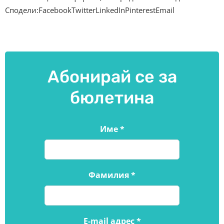
Сподели:FacebookTwitterLinkedInPinterestEmail
Абонирай се за
бюлетина
Име
*
Фамилия
*
E-mail адрес
*