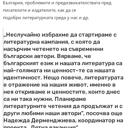
България, проблемите и предизвикателствата пред
писателите и издателите, как да се
подобри литературната среда у нас и др.
„Неслучайно избрахме да стартираме с
литературна кампания, с която да
насърчим четенето на съвременни
български автори. Вярваме, че
българският език и нашата литература са
най-голямата ни ценност-те са нашата
идентичност. Нещо повече, литературата
е отражение на нашия живот, именно в
нея откриваме и ценностите, които днес
са ни така нужни. Планираме
литературните четения да продължат и с
други любими наши автори”, посочва още
Надежда Дерменджиева, координатор на
проекта „Лятна ваканция“