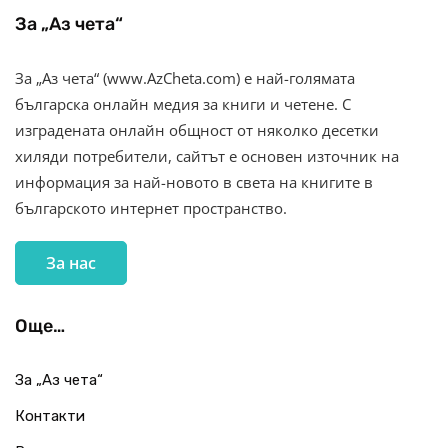
За „Аз чета“
За „Аз чета“ (www.AzCheta.com) е най-голямата
българска онлайн медия за книги и четене. С
изградената онлайн общност от няколко десетки
хиляди потребители, сайтът е основен източник на
информация за най-новото в света на книгите в
българското интернет пространство.
За нас
Още…
За „Аз чета“
Контакти