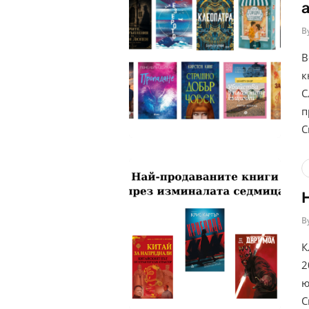
B
В
к
С
п
С
B
К
2
ю
С