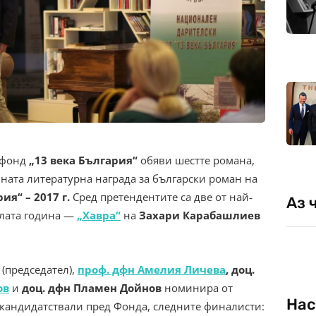
 фон
д
„13 века България“
обяви шестте романа,
ата литературна награда за български роман на
ия“ – 2017 г.
Сред претендентите са две от най-
Аз 
алата година ―
„Хавра“
на
Захари Карабашлиев
(председател),
проф. дфн Амелия Личева
, доц.
ов
и
доц. дфн Пламен Дойнов
номинира от
Нас
и кандидатствали пред Фонда, следните финалисти: