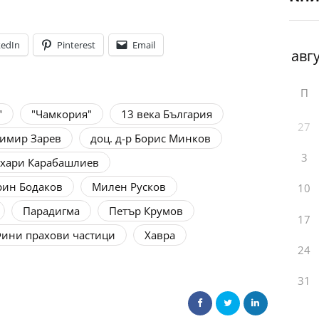
kedIn
Pinterest
Email
П
"
"Чамкория"
13 века България
27
имир Зарев
доц. д-р Борис Минков
3
ахари Карабашлиев
ин Бодаков
Милен Русков
10
Парадигма
Петър Крумов
17
ини прахови частици
Хавра
24
31