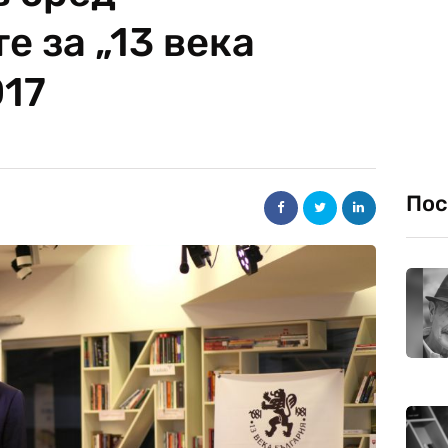
 за „13 века
017
Пос