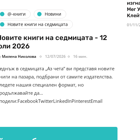
изгн
Мег 
@-книги
Новини
Клей
Новите книги на седмицата
01/11/
Новите книги на седмицата - 12
юли 2026
y
Милена Николова
12/07/2026
16 мин.
еднъж в седмицата „Аз чета“ ви представя новите
ниги на пазара, подбрани от самите издателства.
ледете нашия специален формат, но
родължавайте да…
подели:FacebookTwitterLinkedInPinterestEmail