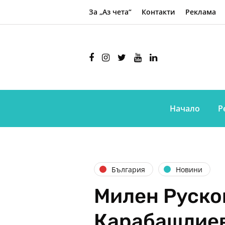
За „Аз чета“
Контакти
Реклама
Начало
Р
България
Новини
Милен Руско
Карабашлиев