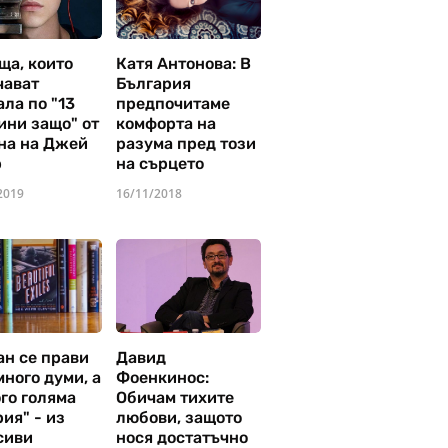
ща, които
Катя Антонова: В
чават
България
ла по "13
предпочитаме
ини защо" от
комфорта на
на на Джей
разума пред този
р
на сърцето
2019
16/11/2018
ан се прави
Давид
много думи, а
Фоенкинос:
го голяма
Обичам тихите
ия" - из
любови, защото
сиви
нося достатъчно