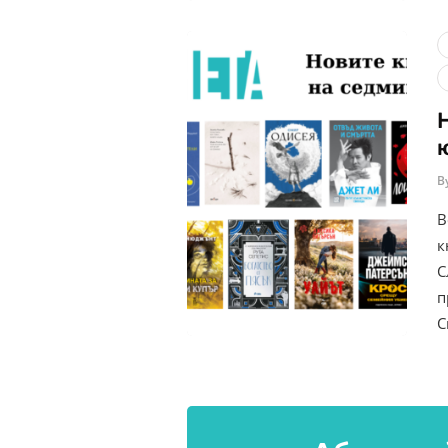
B
В
к
С
п
С