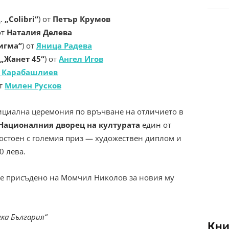
д.
„Colibri“
) от
Петър Крумов
от
Наталия Делева
игма“
) от
Яница Радева
„Жанет 45“
) от
Ангел Игов
 Карабашлиев
от
Милен Русков
официална церемония по връчване на отличието в
Националния дворец на културата
един от
стоен с големия приз
―
художествен диплом и
0 лева.
бе присъдено на Момчил Николов за новия му
ека България“
Кни