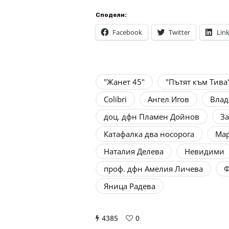
Сподели:
Facebook
Twitter
Lin
"Жанет 45"
"Пътят към Тива
Colibri
Ангел Игов
Влад
доц. дфн Пламен Дойнов
З
Катафалка два носорога
Мар
Наталия Делева
Невидими
проф. дфн Амелия Личева
Ф
Яница Радева
4385
0