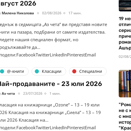
август 2026
y
Милена Николова
02/08/2026
17 мин.
19 не
еднъж в седмицата „Аз чета“ ви представя новите
отли
сериа
ниги на пазара, подбрани от самите издателства.
прич
ледете нашия специален формат, но
рома
родължавайте да…
Ашъ
подели:FacebookTwitterLinkedInPinterestEmail
02/08/
@-книги
Класации
Специални
Най-продаваните - 23 юли 2026
y
Аз чета
23/07/2026
1 мин.
"Ром
ласация на книжарници „Ozone“ – 13 – 19 юли
не с 
026 Класация на книжарници „Сиела“ – 13 – 19
с мно
ли 2026 Класация на…
истор
подели:FacebookTwitterLinkedInPinterestEmail
"Кра