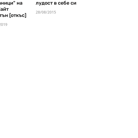
аници" на
лудост в себе си
Уайт
28/08/2015
тън [откъс]
2019