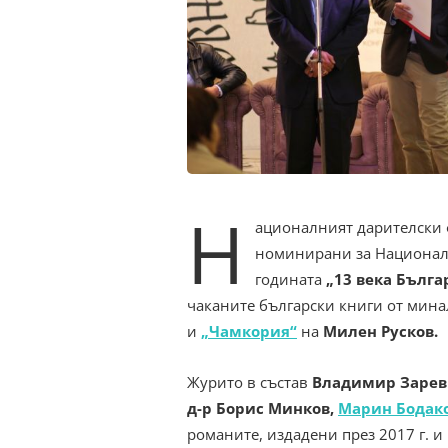
Н
ационалният дарителски
номинирани за Националн
годината
„13 века Българ
чаканите български книги от мин
и
„Чамкория“
на
Милен Русков.
Журито в състав
Владимир Зарев
д-р Борис Минков,
Марин Бодак
романите, издадени през 2017 г. 