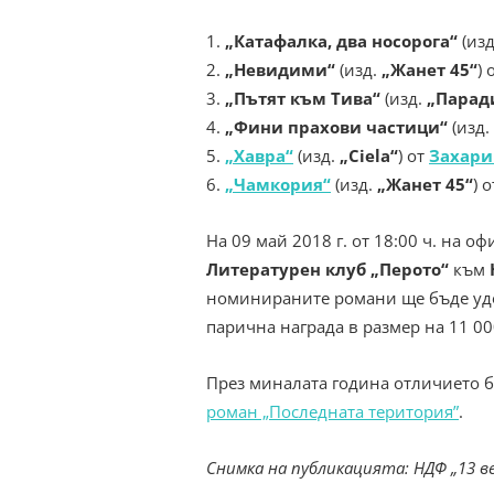
1.
„Катафалка, два носорога“
(из
2.
„Невидими“
(изд.
„Жанет 45“
) 
3.
„Пътят към Тива“
(изд.
„Парад
4.
„Фини прахови частици“
(изд.
5.
„Хавра“
(изд.
„Ciela“
) от
Захари
6.
„Чамкория“
(изд.
„Жанет 45“
) 
На 09 май 2018 г. от 18:00 ч. на 
Литературен клуб „Перото“
към
номинираните романи ще бъде удо
парична награда в размер на 11 00
През миналата година отличието 
роман „Последната територия”
.
Снимка на публикацията: НДФ „13 в