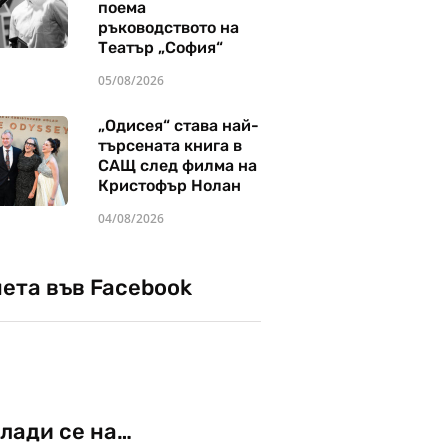
поема
ръководството на
Театър „София“
05/08/2026
„Одисея“ става най-
търсената книга в
САЩ след филма на
Кристофър Нолан
04/08/2026
чета във Facebook
лади се на…