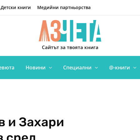
Детски книги
Медийни партньорства
Сайтът за твоята книга
евюта
Новини
Специални
@-книги
в и Захари
 сред