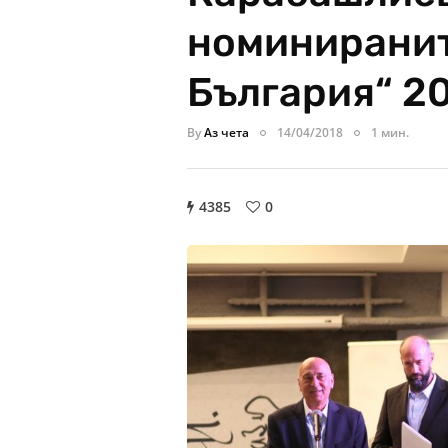
номинираните
България“ 2
By
Аз чета
14/04/2018
1 мин.
4385
0